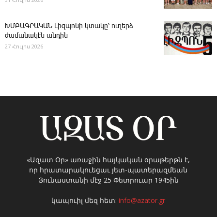
ԽՄԲԱԳՐԱԿԱՆ ­Լիզպոնի կտակը՝ ուղերձ
ժամանակէն անդին
27 Հուլիս 2026
«Ազատ Օր» առաջին հայկական օրաթերթն է,
որ հրատարակուեցաւ յետ-պատերազմեան
Յունաստանի մէջ 25 Փետրուար 1945ին
կապուիլ մեզ հետ:
info@azator.gr