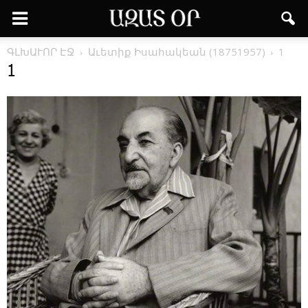
ԳԼԽԱՒՈՐ ԷՋ
Աւետիք Իսահակեան (18751957)
1
1