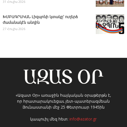
31 Հուլիս 2026
ԽՄԲԱԳՐԱԿԱՆ ­Լիզպոնի կտակը՝ ուղերձ
ժամանակէն անդին
27 Հուլիս 2026
«Ազատ Օր» առաջին հայկական օրաթերթն է,
որ հրատարակուեցաւ յետ-պատերազմեան
Յունաստանի մէջ 25 Փետրուար 1945ին
կապուիլ մեզ հետ:
info@azator.gr