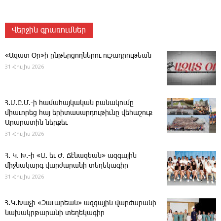
Վերջին գրառումներ
«Ազատ Օր»ի ընթերցողներու ուշադրութեան
31 Հուլիս 2026
Հ.Մ.Ը.Մ.-ի համահայկական բանակումը
միաւորեց հայ երիտասարդութիւնը վեհաշուք
Արարատին ներքեւ
31 Հուլիս 2026
Հ. Կ. Խ.-ի «Ա. եւ Ժ. ­Ճէնազեան» ազգային
միջնակարգ վարժարանի տեղեկագիր
31 Հուլիս 2026
Հ․Կ․Խաչի «Զաւարեան» ազգային վարժարանի
նախակրթարանի տեղեկագիր