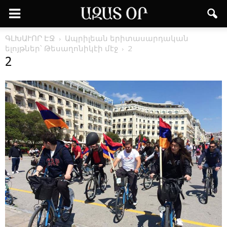
ԳԼԽԱՒՈՐ ԷՋ
Ապրիլեան երիտասարդական
ելոյթներ՝ Թեսաղոնիկէի մէջ
2
2