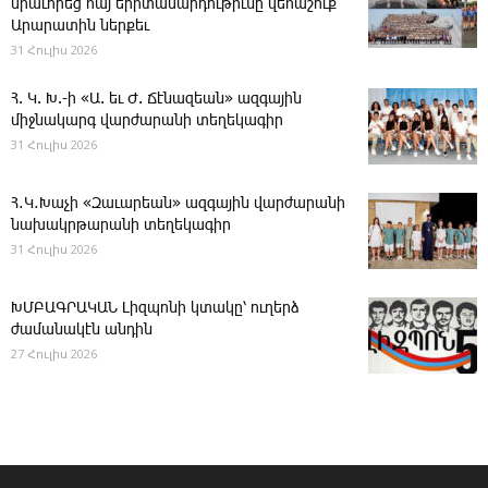
միաւորեց հայ երիտասարդութիւնը վեհաշուք
Արարատին ներքեւ
31 Հուլիս 2026
Հ. Կ. Խ.-ի «Ա. եւ Ժ. ­Ճէնազեան» ազգային
միջնակարգ վարժարանի տեղեկագիր
31 Հուլիս 2026
Հ․Կ․Խաչի «Զաւարեան» ազգային վարժարանի
նախակրթարանի տեղեկագիր
31 Հուլիս 2026
ԽՄԲԱԳՐԱԿԱՆ ­Լիզպոնի կտակը՝ ուղերձ
ժամանակէն անդին
27 Հուլիս 2026