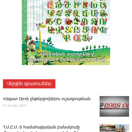
Վերջին գրառումներ
«Ազատ Օր»ի ընթերցողներու ուշադրութեան
31 Հուլիս 2026
Հ.Մ.Ը.Մ.-ի համահայկական բանակումը