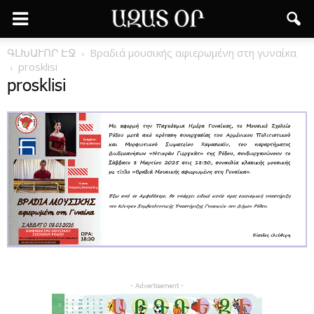
ԳԼԽԱՒՈՐ ԷՋ
Βραδιά μουσικής αφιερωμένη στη γυναίκα
prosklisi
prosklisi
- Advertisement -