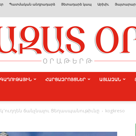
եր
Պատմական անդրադարձ
Յետադարձ կապ
Արխիւ
Յայտարարո
ԳԱՂՈՒԹԱՅԻՆ
ՀԱՐՑԱԶՐՈՅՑՆԵՐ
ԱՅԼԱԶԱՆ
Azat
 կ՚ուղղեն ճանչնալու Ցեղասպանութիւնը
kogkreso
Or