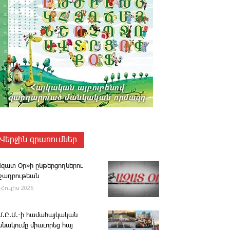
Վերջին գրառումներ
Ազատ Օր»ի ընթերցողներու
ւշադրութեան
 Հուլիս 2026
.Մ.Ը.Մ.-ի համահայկական
անակումը միաւորեց հայ