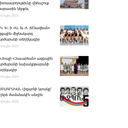
րիտասարդութիւնը վեհաշուք
րարատին ներքեւ
 Հուլիս 2026
 Կ. Խ.-ի «Ա. եւ Ժ. ­Ճէնազեան»
զգային միջնակարգ
արժարանի տեղեկագիր
 Հուլիս 2026
․Կ․Խաչի «Զաւարեան» ազգային
արժարանի նախակրթարանի
եղեկագիր
 Հուլիս 2026
ՄԲԱԳՐԱԿԱՆ ­Լիզպոնի կտակը՝
ւղերձ ժամանակէն անդին
 Հուլիս 2026