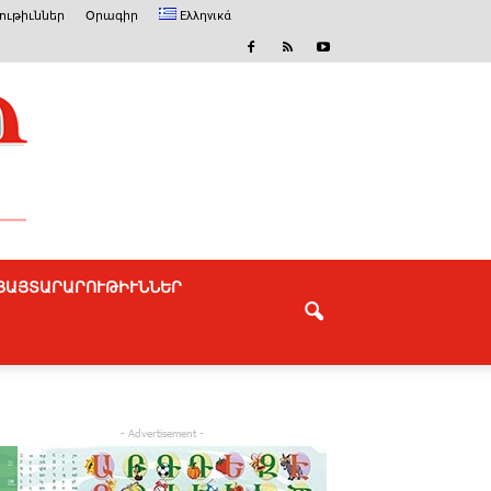
ւթիւններ
Օրագիր
Ελληνικά
ՅԱՅՏԱՐԱՐՈՒԹԻՒՆՆԵՐ
- Advertisement -