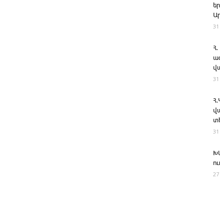
ե
Ա
31
Հ.
ա
վ
31
Հ
վ
տ
31
Խ
ո
27