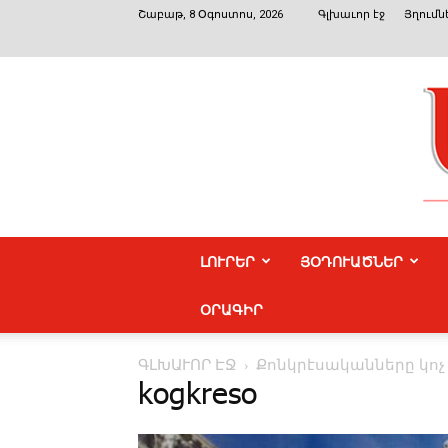
Շաբաթ, 8 Օգոստոս, 2026
Գլխաւոր էջ
Յղումն
ԼՈՒՐԵՐ
ՅՕԴՈՒԱԾՆԵՐ
ՕՐԱԳԻՐ
ԳԼԽԱՒՈՐ ԷՋ
Քոնկրէսականները կոչ
kogkreso