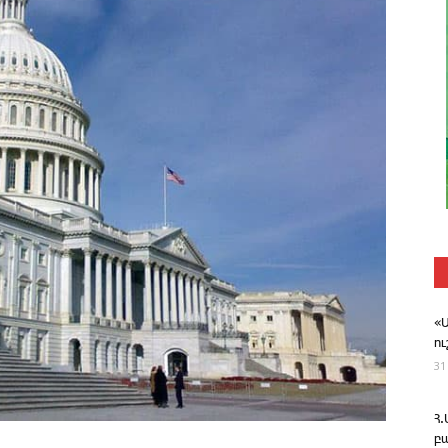
«
ո
31
Հ
բ