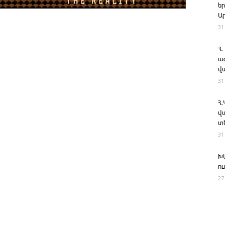
ե
Ա
31
Հ.
ա
վ
31
Հ
վ
տ
31
Խ
ո
27