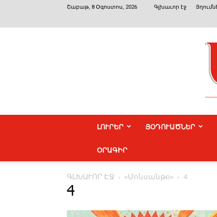
Շաբաթ, 8 Օգոստոս, 2026
Գլխաւոր էջ
Յղումն
ԼՈՒՐԵՐ
ՅՕԴՈՒԱԾՆԵՐ
ՕՐԱԳԻՐ
ԳԼԽԱՒՈՐ ԷՋ
«­Մոն­սան­թօ»
4
4