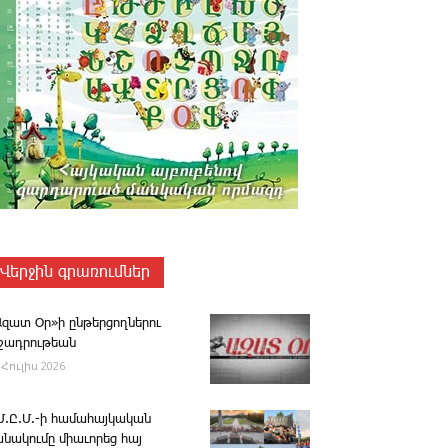
Վերջին գրառումներ
Ազատ Օր»ի ընթերցողներու
ւշադրութեան
 Հուլիս 2026
.Մ.Ը.Մ.-ի համահայկական
անակումը միաւորեց հայ