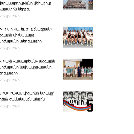
րիտասարդութիւնը վեհաշուք
րարատին ներքեւ
 Հուլիս 2026
 Կ. Խ.-ի «Ա. եւ Ժ. ­Ճէնազեան»
զգային միջնակարգ
արժարանի տեղեկագիր
 Հուլիս 2026
․Կ․Խաչի «Զաւարեան» ազգային
արժարանի նախակրթարանի
եղեկագիր
 Հուլիս 2026
ՄԲԱԳՐԱԿԱՆ ­Լիզպոնի կտակը՝
ւղերձ ժամանակէն անդին
 Հուլիս 2026