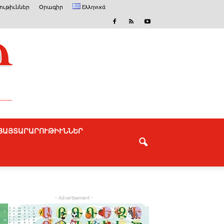
ւթիւններ
Օրագիր
Ελληνικά
ՅԱՅՏԱՐԱՐՈՒԹԻՒՆՆԵՐ
- Advertisement -