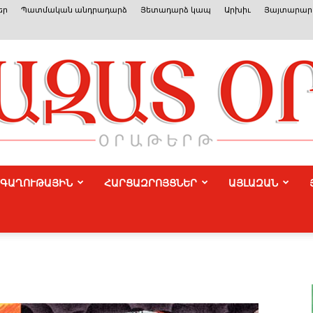
եր
Պատմական անդրադարձ
Յետադարձ կապ
Արխիւ
Յայտարարո
ԳԱՂՈՒԹԱՅԻՆ
ՀԱՐՑԱԶՐՈՅՑՆԵՐ
ԱՅԼԱԶԱՆ
Azat
Or