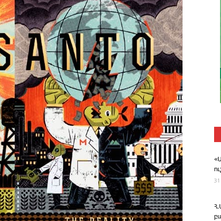
«
ո
31
Հ
բ