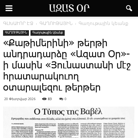
ԳԼԽԱՒՈՐ ԷՋ
ԳԱՂՈՒԹԱՅԻՆ
Գաղութային կեանք
ԳԱՂՈՒԹԱՅԻՆ
Գաղութային կեանք
«­Քա­թի­մե­րի­նի» թերթի
անդրադարձը «Ազատ Օր»-
ի մասին «Յունաստանի մէջ
հրատարակուող
օտարալեզու թերթեր
20 Փետրվար 2026
83
0