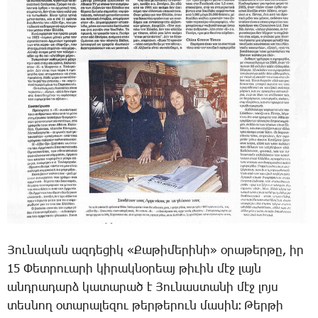
Յու­նա­կան ազ­դե­ցիկ «­Քա­թի­մե­րի­նի» օ­րա­թեր­թը, իր
15 Փետ­րո­ւա­րի կի­րակ­նօ­րեայ թի­ւին մէջ լայն
անդ­րա­դարձ կա­տա­րած է Յու­նաս­տա­նի մէջ լոյս
տես­նող օ­տա­րա­լե­զու թեր­թե­րուն մա­սին։ Թեր­թի