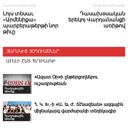
Նախորդ յօդուածը
Յաջորդ յօդուածը
­Լոյս տե­սաւ
­Դասախօսական
«Արմենիքա»
երեկոյ Վարդանանցի
պարբերաթերթի նոր
առիթով
թիւը
ՅԱՐԱԿԻՑ ՅՕԴՈՒԱԾՆԵՐ
ԱՒԵԼԻ ՇԱՏ ՀԵՂԻՆԱԿԻ
«Ազատ Օր»ի ընթերցողներու
ուշադրութեան
Գաղութային
կեանք
Հ. Կ. Խ.-ի «Ա. եւ Ժ. ­Ճէնազեան» ազգային
միջնակարգ վարժարանի տեղեկագիր
Գաղութային
կեանք