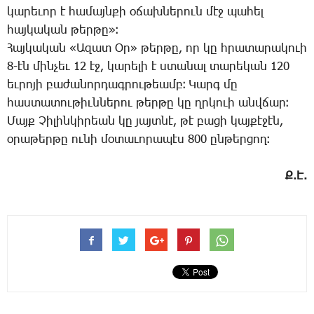
կա­րե­ւոր է հա­մայն­քի օ­ճախ­նե­րուն մէջ պա­հել
հայ­կա­կան թեր­թը»։
Հայ­կա­կան «Ա­զատ Օր» թեր­թը, որ կը հրա­տա­րա­կո­ւի
8-էն մին­չեւ 12 էջ, կա­րե­լի է ստա­նալ տա­րե­կան 120
եւ­րո­յի բա­ժա­նոր­դագ­րու­թեամբ։ Կարգ մը
հաս­տա­տու­թիւն­նե­րու թեր­թը կը ղրկո­ւի անվ­ճար։
Մայք Չի­լին­կի­րեան կը յայտ­նէ, թէ բա­ցի կայ­քէ­ջէն,
օ­րա­թեր­թը ու­նի մօ­տա­ւո­րա­պէս 800 ըն­թեր­ցող։
Ք.Է.