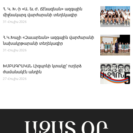
Հ. Կ. Խ.-ի «Ա. եւ Ժ. ­Ճէնազեան» ազգային
միջնակարգ վարժարանի տեղեկագիր
31 Հուլիս 2026
Հ․Կ․Խաչի «Զաւարեան» ազգային վարժարանի
նախակրթարանի տեղեկագիր
31 Հուլիս 2026
ԽՄԲԱԳՐԱԿԱՆ ­Լիզպոնի կտակը՝ ուղերձ
ժամանակէն անդին
27 Հուլիս 2026