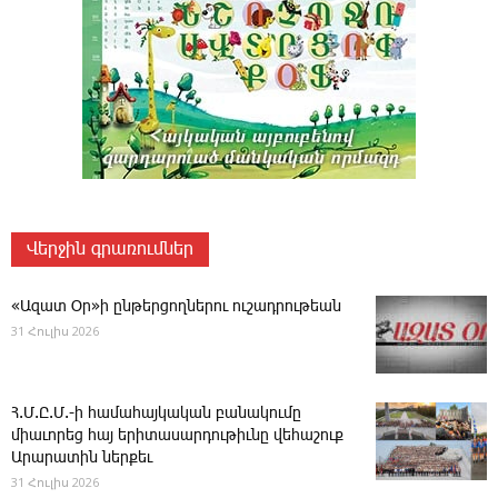
Վերջին գրառումներ
«Ազատ Օր»ի ընթերցողներու ուշադրութեան
31 Հուլիս 2026
Հ.Մ.Ը.Մ.-ի համահայկական բանակումը
միաւորեց հայ երիտասարդութիւնը վեհաշուք
Արարատին ներքեւ
31 Հուլիս 2026