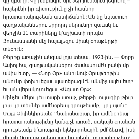
կը զբա­ղի։ Կը խմբագ­րէ նիւ­թեր յու­նա­րէն լե­զո­ւով –
հա­յե­րէ­նի իր գի­տու­թիւ­նը չի հաս­նիր
հրա­տա­րա­կու­թեան աս­տի­ճա­նին։ Ան կը նկա­տո­ւի
գաղ­թա­կան­նե­րու եր­րորդ սե­րուն­դի զա­ւակ եւ
վեր­ջին 11 տա­րի­նե­րը կ­՚աշ­խա­տի որ­պէս
Յու­նաս­տա­նի մէջ հա­յա­լե­զու միակ օ­րա­թեր­թի
տնօ­րէն։
Թեր­թը ա­ռա­ջին ան­գամ լոյս տե­սաւ 1923-ին, — Փոքր
Ա­սիոյ հայ գաղ­թա­կան­նե­րու ժա­մա­նու­մէն քա­նի մը
ա­միս ետք, — «­Նոր Օր» ա­նու­նով։ Օ­րա­թեր­թին
ա­նու­նը փո­խո­ւե­ցաւ պա­տե­րազ­մէն ան­մի­ջա­պէս ետք
եւ ան վե­րա­կո­չո­ւե­ցաւ «Ա­զատ Օր»։
Մին­չեւ մէ­կու­կէս տա­րի ա­ռաջ, թեր­թի տպա­գիր թի­ւը
լոյս կը տես­նէր ա­մէ­նօ­րեայ դրու­թեամբ, կը յայտ­նէ
Մայք Չի­լին­կի­րեան։ Բ­նա­կա­նա­բար, իր ա­մէ­նօ­րեայ
հրա­տա­րա­կու­թիւ­նը կանգ չէ ա­ռած, սա­կայն օ­րա­կան
դրու­թեամբ կ­՚ա­ռա­քո­ւի ե­լեկտ­րո­նա­յին pdf ձե­ւով, իսկ
միայն Ուր­բաթ օ­րե­րը լոյս կը տես­նէ տպա­գիր թի­ւը։