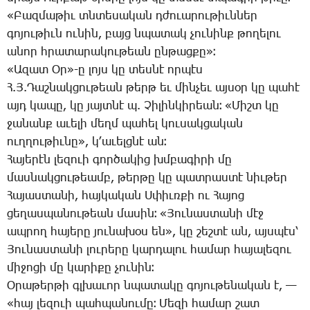
«­Բազ­մա­թիւ տնտե­սա­կան դժո­ւա­րու­թիւն­ներ
գո­յու­թիւն ու­նին, բայց նպա­տակ չու­նինք թո­ղե­լու
ա­նոր հրա­տա­րա­կու­թեան ըն­թաց­քը»։
«Ա­զատ Օր»-ը լոյս կը տես­նէ որ­պէս
Հ.Յ.­Դաշ­նակ­ցու­թեան թերթ եւ մին­չեւ այ­սօր կը պա­հէ
այդ կա­պը, կը յայտ­նէ պ. Չի­լին­կի­րեան։ «­Միշտ կը
ջա­նանք ա­ւե­լի մեղմ պա­հել կու­սակ­ցա­կան
ուղ­ղու­թիւ­նը», կ­՚ա­ւելցնէ ան։
Հա­յե­րէն լե­զո­ւի գոր­ծա­կից խմբա­գի­րի մը
մաս­նակ­ցու­թեամբ, թեր­թը կը պատ­րաս­տէ նիւ­թեր
Հա­յաս­տա­նի, հայ­կա­կան Ս­փիւռ­քի ու Հա­յոց
ցե­ղաս­պա­նու­թեան մա­սին։ «­Յու­նաս­տա­նի մէջ
ապ­րող հա­յե­րը յու­նա­խօս են», կը շեշ­տէ ան, այս­պէս՝
Յու­նաս­տա­նի լու­րե­րը կար­դա­լու հա­մար հա­յա­լե­զու
մի­ջո­ցի մը կա­րի­քը չու­նին։
Օ­րա­թեր­թի գլխա­ւոր նպա­տա­կը գո­յու­թե­նա­կան է, —
«հայ լե­զո­ւի պահ­պա­նու­մը։ Մե­զի հա­մար շատ