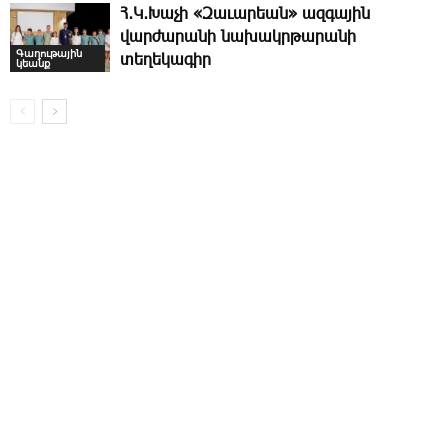
Հ․Կ․Խաչի «Զաւարեան» ազգային
վարժարանի նախակրթարանի
Գաղութային
տեղեկագիր
կեանք