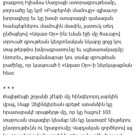
լրագ­րող Ի­լիա­նա Մաղ­րա­յի ստո­րագ­րու­թեամբ,
յօ­դո­ւա­ծը կը կրէ «­Բա­բե­լո­նի մա­մու­լը» գլխա­ւոր
խո­րա­գի­րը եւ կը խօ­սի օ­տա­րազ­գի զա­նա­զան
հա­մայնք­նե­րու մա­մու­լին մա­սին, յա­տուկ տեղ
ըն­ծա­յե­լով «Ա­զատ Օր»-ին։ Լ­ման է­ջի մը ծա­ւա­լով
տրո­ւած գրու­թեան կեդ­րո­նա­կան նկա­րը ցոյց կու
տայ թեր­թիս խմբագ­րա­տու­նը եւ աշ­խա­տա­կազ­մը։
Ս­տո­րեւ, թարգ­մա­նա­բար կու տանք գրու­թեան
բա­ժի­նը, որ կա­պո­ւած է «Ա­զատ Օր»-ի ներ­կա­յաց­ման
հետ։
* * *
Քա­լի­թէա­յի շրջա­նի շէն­քի մը հին­գե­րորդ յար­կին
վրայ, Մայք Չի­լին­կի­րեան գրե­թէ ա­ռան­ձին կը
հրա­տա­րա­կէ օ­րա­թերթ մը, որ կը հա­շո­ւէ 103
տա­րուան տպա­գիր կեանք։ Ան կը կա­տա­րէ նիւ­թե­րու
ընտ­րու­թիւնն ու է­ջադ­րու­մը։ Վար­չա­կան գոր­ծե­րով ալ