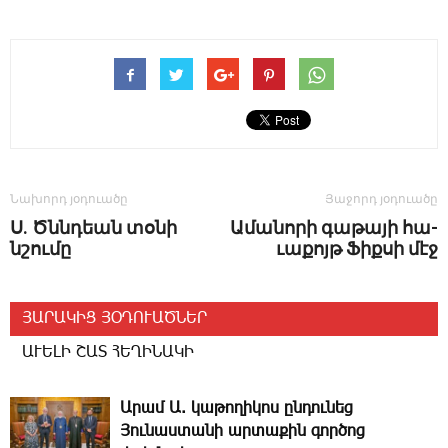
Նախորդ յօդուածը
Յաջորդ յօդուածը
Ս. Ծննդեան տօնի
Ա­մա­նո­րի գա­թա­յի հա­
նշումը
ւա­քոյթ ­­Ֆիք­սի մէջ
ՅԱՐԱԿԻՑ ՅՕԴՈՒԱԾՆԵՐ
ԱՒԵԼԻ ՇԱՏ ՀԵՂԻՆԱԿԻ
Արամ Ա. կաթողիկոս ընդունեց
Յունաստանի արտաքին գործոց