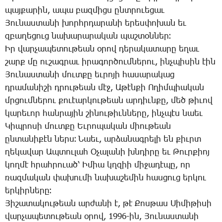
պայ­քա­րին, ա­պա բազ­միցս ընտ­րո­ւե­ցաւ
­Յու­նաս­տա­նի խորհրդա­րա­նի ե­րես­փո­խան եւ
զբա­ղե­ցուց նա­խա­րա­րա­կան պաշ­տօն­ներ։
Իր վար­չա­պե­տու­թեան օ­րով դե­րա­կա­տարը ե­ղաւ
շարք մը ու­շագ­րաւ ի­րա­գոր­ծում­նե­րու, ինչ­պի­սին էին
­Յու­նաս­տա­նի մուտ­քը եւ­րո­յի հա­սա­րա­կաց
դրա­մա­նի­շի դրու­թեան մէջ, Ա­թէն­քի Ո­ղիմ­պիա­կան
մրցում­նե­րու քո­ւէար­կու­թեան ար­դիւն­քը, մեծ թի­ւով
կա­րե­ւոր հան­րա­յին շի­նու­թիւն­նե­րը, ինչ­պէս նաեւ
­Կիպ­րո­սի մուտ­քը Եւ­րո­պա­կան միու­թեան
ըն­տա­նի­քէն ներս։ ­Նաեւ, ար­ձա­նագ­րե­լի են քիւրտ
ղե­կա­վար Ապ­տու­լահ Օ­չա­լա­նի խնդի­րը եւ ­Թուր­քիոյ
կող­մէ հրահ­րո­ւած՝ Ի­միա կղզիի մի­ջա­դէ­պը, որ
ռազ­մա­կան փա­խու­մի նա­խա­շե­մին հաս­ցուց եր­կու
եր­կիր­նե­րը։
Յի­շա­տա­կու­թեան ար­ժա­նի է, թէ ­Քոս­թաս ­Սի­մի­թի­սի
վար­չա­պե­տու­թեան օ­րով, 1996-ին, ­Յու­նաս­տա­նի