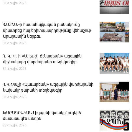
31 Հուլիս 2026
Հ.Մ.Ը.Մ.-ի համահայկական բանակումը
միաւորեց հայ երիտասարդութիւնը վեհաշուք
Արարատին ներքեւ
31 Հուլիս 2026
Հ. Կ. Խ.-ի «Ա. եւ Ժ. ­Ճէնազեան» ազգային
միջնակարգ վարժարանի տեղեկագիր
31 Հուլիս 2026
Հ․Կ․Խաչի «Զաւարեան» ազգային վարժարանի
նախակրթարանի տեղեկագիր
31 Հուլիս 2026
ԽՄԲԱԳՐԱԿԱՆ ­Լիզպոնի կտակը՝ ուղերձ
ժամանակէն անդին
27 Հուլիս 2026