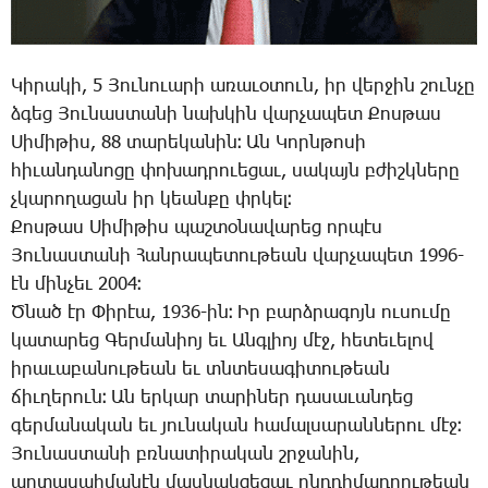
­Կի­րա­կի, 5 ­Յու­նո­ւա­րի ա­ռա­ւօ­տուն, իր վեր­ջին շուն­չը
ձգեց ­Յու­նաս­տա­նի նախ­կին վար­չա­պետ ­Քոս­թաս
­Սի­մի­թիս, 88 տա­րե­կա­նին։ Ան ­Կորն­թո­սի
հի­ւան­դա­նո­ցը փո­խադ­րո­ւե­ցաւ, սա­կայն բժիշկ­նե­րը
չկա­րո­ղա­ցան իր կեան­քը փրկել։
­Քոս­թաս ­Սի­մի­թիս պաշ­տօ­նա­վա­րեց որ­պէս
­Յու­նաս­տա­նի ­Հան­րա­պե­տու­թեան վար­չա­պետ 1996-
էն մին­չեւ 2004։
Ծ­նած էր ­Փի­րէա, 1936-ին։ Իր բարձ­րա­գոյն ու­սու­մը
կա­տա­րեց ­Գեր­մա­նիոյ եւ Անգ­լիոյ մէջ, հե­տե­ւե­լով
ի­րա­ւա­բա­նու­թեան եւ տնտե­սա­գի­տու­թեան
ճիւ­ղե­րուն։ Ան եր­կար տա­րի­ներ դա­սա­ւան­դեց
գեր­մա­նա­կան եւ յու­նա­կան հա­մալ­սա­րան­նե­րու մէջ։
­Յու­նաս­տա­նի բռնա­տի­րա­կան շրջա­նին,
ար­տա­սահ­մա­նէն մաս­նակ­ցե­ցաւ ընդ­դի­մադ­րու­թեան