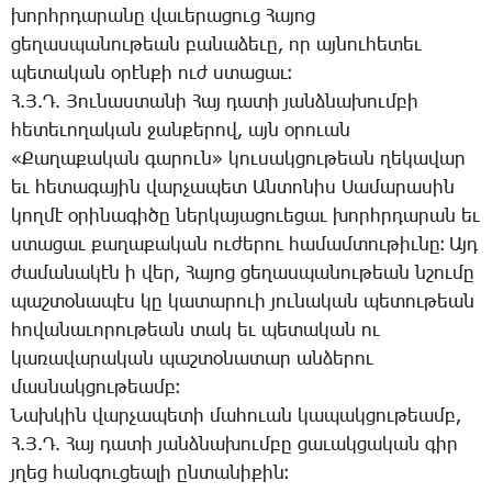
խորհր­դա­րա­նը վա­ւե­րա­ցուց ­Հա­յոց
ցե­ղաս­պա­նու­թեան բա­նա­ձե­ւը, որ այ­նու­հե­տեւ
պե­տա­կան օ­րէն­քի ուժ ստա­ցաւ։
Հ.Յ.Դ. ­Յու­նաս­տա­նի ­Հայ դա­տի յանձ­նա­խում­բի
հե­տե­ւո­ղա­կան ջան­քե­րով, այն օ­րո­ւան
«­Քա­ղա­քա­կան գա­րուն» կու­սակ­ցու­թեան ղե­կա­վար
եւ հե­տա­գա­յին վար­չա­պետ Ան­տո­նիս ­Սա­մա­րա­սին
կող­մէ օ­րի­նա­գի­ծը ներ­կա­յա­ցո­ւե­ցաւ խորհրդա­րան եւ
ստա­ցաւ քա­ղա­քա­կան ու­ժե­րու հա­մամ­տու­թիւ­նը։ Այդ
ժա­մա­նա­կէն ի վեր, ­Հա­յոց ցե­ղաս­պա­նու­թեան նշու­մը
պաշ­տօ­նա­պէս կը կա­տա­րո­ւի յու­նա­կան պե­տու­թեան
հո­վա­նա­ւո­րու­թեան տակ եւ պե­տա­կան ու
կա­ռա­վա­րա­կան պաշ­տօ­նա­տար ան­ձե­րու
մաս­նակ­ցու­թեամբ։
­Նախ­կին վար­չա­պե­տի մա­հո­ւան կա­պակ­ցու­թեամբ,
Հ.Յ.Դ. ­Հայ դա­տի յանձ­նա­խում­բը ցա­ւակ­ցա­կան գիր
յղեց հան­գու­ցեա­լի ըն­տա­նի­քին։