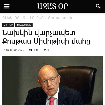
ԳԼԽԱՒՈՐ ԷՋ
ԼՈՒՐԵՐ
Յունաստան
ԼՈՒՐԵՐ
Յունաստան
Նախկին վարչապետ
Քոսթաս Սիմիթիսի մահը
7 Հունվար 2025
100
0