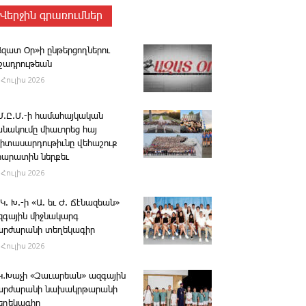
Վերջին գրառումներ
Ազատ Օր»ի ընթերցողներու
ւշադրութեան
 Հուլիս 2026
.Մ.Ը.Մ.-ի համահայկական
անակումը միաւորեց հայ
րիտասարդութիւնը վեհաշուք
րարատին ներքեւ
 Հուլիս 2026
 Կ. Խ.-ի «Ա. եւ Ժ. ­Ճէնազեան»
զգային միջնակարգ
արժարանի տեղեկագիր
 Հուլիս 2026
․Կ․Խաչի «Զաւարեան» ազգային
արժարանի նախակրթարանի
եղեկագիր