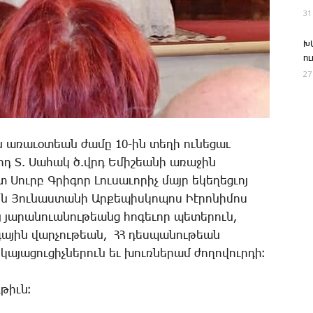
31
Խ
ո
27
ին առաւօտեան ժամը 10-ին տեղի ունեցաւ
դ Տ. Սահակ ծ.վրդ Եմիշեանի առաջին
ուրբ Գրիգոր Լուսաւորիչ մայր եկեղեցւոյ
այն Յունաստանի Արքեպիսկոպոս Իէրոնիմոս
յ յարանուանութեանց հոգեւոր պետերուն,
գային վարչութեան, ՀՀ դեսպանութեան
րկայացուցիչներուն եւ խուռներամ ժողովուրդի։
թիւն։