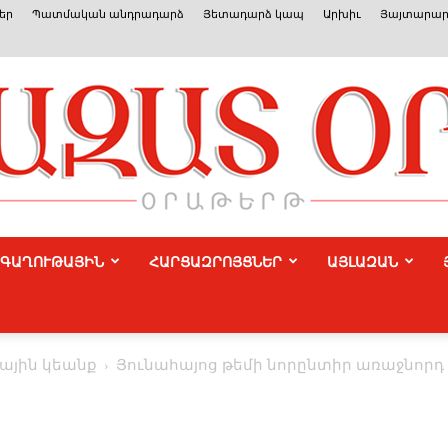
եր
Պատմական անդրադարձ
Յետադարձ կապ
Արխիւ
Յայտարար
ԳԱՂՈՒԹԱՅԻՆ
ՀԱՐՑԱԶՐՈՅՑՆԵՐ
ԱՅԼԱԶԱՆ
Azat
ային կեանք
Յունահայոց թեմի նորընտիր առաջնորդ 
Or