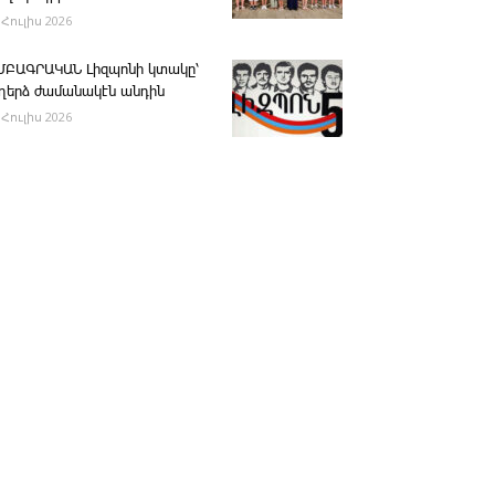
 Հուլիս 2026
ՄԲԱԳՐԱԿԱՆ ­Լիզպոնի կտակը՝
ւղերձ ժամանակէն անդին
 Հուլիս 2026