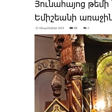
Յունահայոց թեմի
Եմիշեանի առաջ
22 Սեպտեմբեր 2024
93
0