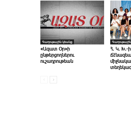
Գաղութային կեանք
Գաղութային
«Ազատ Օր»ի
Հ. Կ. Խ.-ի
ընթերցողներու
Ճէնազեա
ուշադրութեան
միջնակա
տեղեկագ