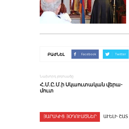
ԲԱԺՆԵԼ
Facebook
Twitter
Նախորդ յօդուածը
­Հ.Մ.Ը.Մ.ի Ս­կաու­տա­կան վե­րա­
մուտ
ՅԱՐԱԿԻՑ ՅՕԴՈՒԱԾՆԵՐ
ԱՒԵԼԻ ՇԱՏ