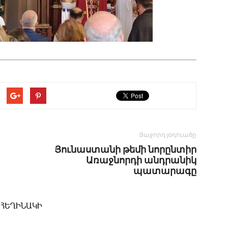
Յաջորդ յօդուածը
Յունաստանի թեմի նորընտիր
Առաջնորդի անդրանիկ
պատարագը
 ՀԵՂԻՆԱԿԻ