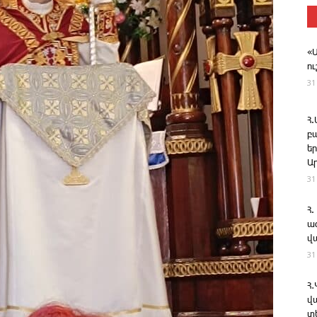
«
ո
31
Հ
բ
ե
Ա
31
Հ.
ա
վ
31
Հ
վ
տ