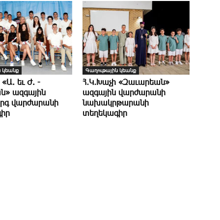
 կեանք
Գաղութային կեանք
 «Ա. եւ Ժ. ­
Հ․Կ․Խաչի «Զաւարեան»
ն» ազգային
ազգային վարժարանի
րգ վարժարանի
նախակրթարանի
իր
տեղեկագիր