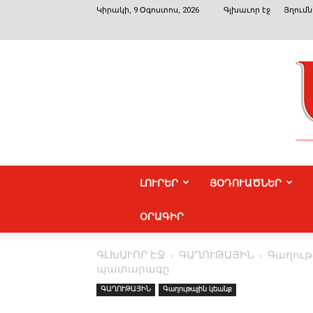
Կիրակի, 9 Օգոստոս, 2026
Գլխաւոր էջ
Յղումն
ԼՈՒՐԵՐ
ՅՕԴՈՒԱԾՆԵՐ
ՕՐԱԳԻՐ
ԳԼԽԱՒՈՐ ԷՋ
ԳԱՂՈՒԹԱՅԻՆ
Գաղութ
պատարագը
ԳԱՂՈՒԹԱՅԻՆ
Գաղութային կեանք