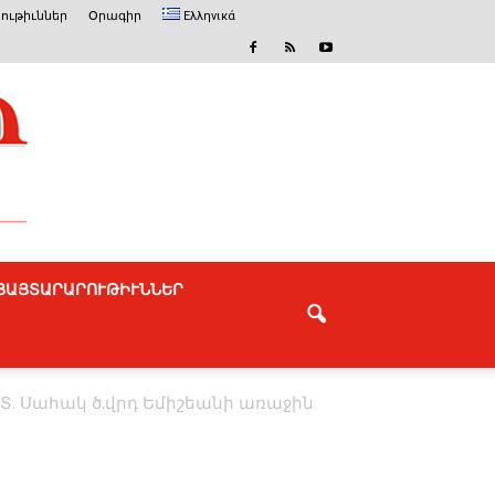
ութիւններ
Օրագիր
Ελληνικά
ՅԱՅՏԱՐԱՐՈՒԹԻՒՆՆԵՐ
Տ. Սահակ ծ.վրդ Եմիշեանի առաջին