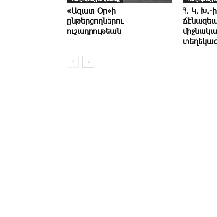
«Ազատ Օր»ի
Հ. Կ. Խ.-ի
ընթերցողներու
Ճէնազեա
ուշադրութեան
միջնակա
տեղեկագ