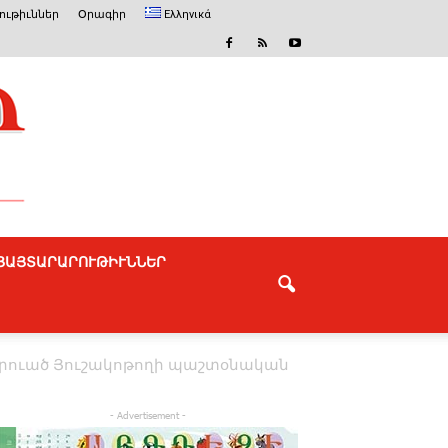
ւթիւններ
Օրագիր
Ελληνικά
ՅԱՅՏԱՐԱՐՈՒԹԻՒՆՆԵՐ
րուած ­Յուշակոթողի պաշտօնական
- Advertisement -