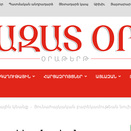
եր
Պատմական անդրադարձ
Յետադարձ կապ
Արխիւ
Յայտարարո
ԳԱՂՈՒԹԱՅԻՆ
ՀԱՐՑԱԶՐՈՅՑՆԵՐ
ԱՅԼԱԶԱՆ
Azat
ային կեանք
­Յունահայկական բարեկամութեան նուի
Or