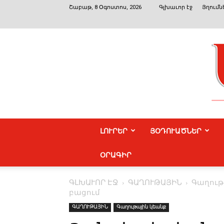
Շաբաթ, 8 Օգոստոս, 2026
Գլխաւոր էջ
Յղումն
ԼՈՒՐԵՐ
ՅՕԴՈՒԱԾՆԵՐ
ՕՐԱԳԻՐ
ԳԼԽԱՒՈՐ ԷՋ
ԳԱՂՈՒԹԱՅԻՆ
Գաղութ
բացում
ԳԱՂՈՒԹԱՅԻՆ
Գաղութային կեանք