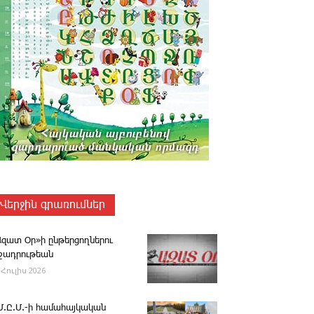
Վերջին գրառումներ
Ազատ Օր»ի ընթերցողներու
ւշադրութեան
 Հուլիս 2026
.Մ.Ը.Մ.-ի համահայկական