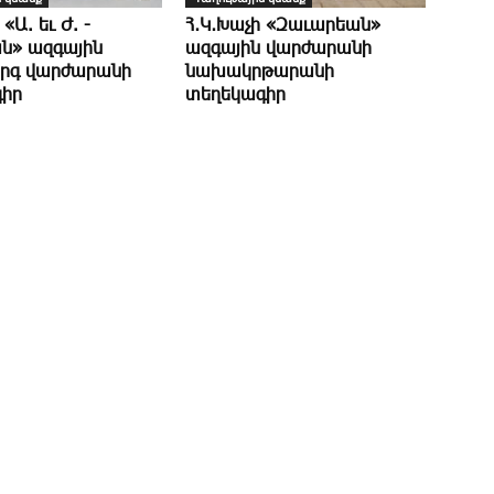
 «Ա. եւ Ժ. ­
Հ․Կ․Խաչի «Զաւարեան»
ն» ազգային
ազգային վարժարանի
րգ վարժարանի
նախակրթարանի
իր
տեղեկագիր