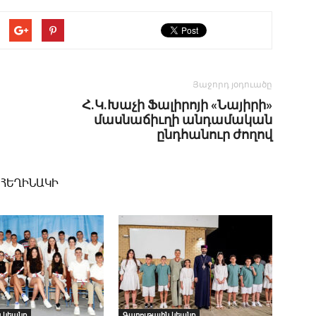
Յաջորդ յօդուածը
Հ.Կ.Խաչի Ֆալիրոյի «Նայիրի»
մասնաճիւղի անդամական
ընդհանուր ժողով
 ՀԵՂԻՆԱԿԻ
 կեանք
Գաղութային կեանք