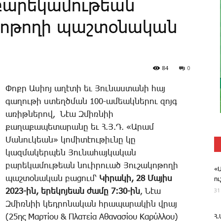
 բարեկամութեան
ակոթողի պաշտօնական
84
0
­­Փոքր Ա­սիոյ ա­ղէ­տի եւ ­­Յու­նաս­տա­նի հայ
գա­ղու­թի ստեղծ­ման 100-ա­մեակ­նե­րու զոյգ
ա­ռիթ­նե­րով, ­­ Նէա Զ­միռ­նիի
­­քա­ղա­քա­պե­տա­րա­նը եւ Հ.Յ.Դ. «Ա­րամ
­­Մա­նու­կեան» ­­կո­մի­տէու­թիւ­նը կը
կազ­մա­կեր­պեն Յու­նա­հայ­կա­կան
բա­րե­կա­մու­թեան նո­ւի­րո­ւած ­­Յու­շա­կո­թո­ղի
«
պաշ­տօ­նա­կան բա­ցու­մ՝
­­Կի­րա­կի, 28 ­­Մա­յիս
ո
31
2023-ին, ե­րե­կո­յեան ժա­մը 7:30-ին
, ­­Նէա
Զ­միռ­նիի կեդ­րո­նա­կան հրա­պա­րա­կին վրայ
(25ης Μαρτίου & Πλατεία Αθανασίου Καρύλλου)
Հ