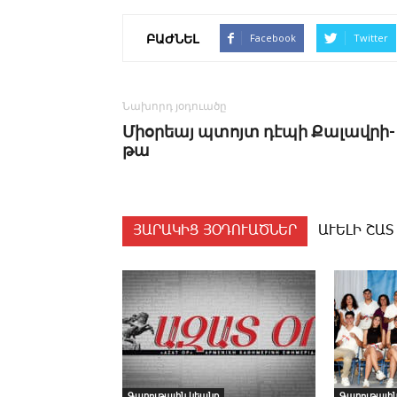
ԲԱԺՆԵԼ
Facebook
Twitter
Նախորդ յօդուածը
­Միօ­րեայ պտոյտ դէ­պի ­Քա­լավ­րի­
թա
ՅԱՐԱԿԻՑ ՅՕԴՈՒԱԾՆԵՐ
ԱՒԵԼԻ ՇԱՏ
Գաղութային կեանք
Գաղութային