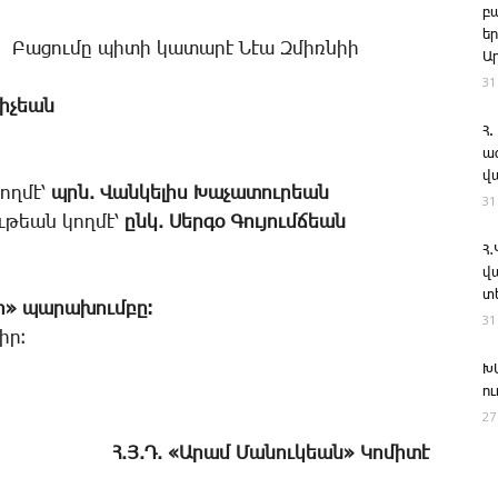
բ
ե
­­Բա­ցու­մը պի­տի կա­տա­րէ ­­Նէա Զ­միռ­նիի
Ա
31
րի­չեան
Հ.
ա
վ
ող­մէ՝
պրն. ­­Վան­կե­լիս ­­Խա­չա­տու­րեան
31
ու­թեան կող­մէ՝
ընկ. ­­Սեր­գօ ­­Գու­յում­ճեան
Հ
վ
տ
որ» պա­րա­խում­բը։
31
իր։
Խ
ո
27
Հ.Յ.Դ. ­«Ա­րամ ­Մա­նու­կեան» ­Կո­մի­տէ