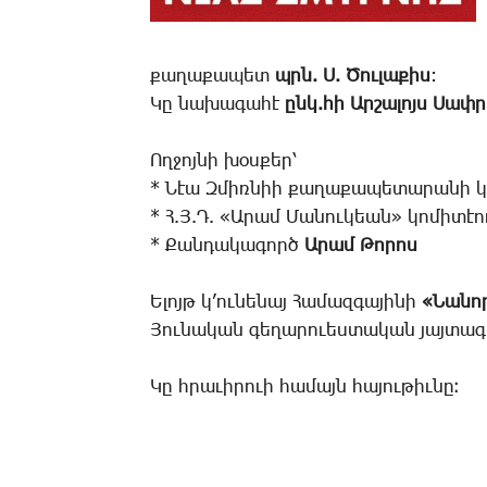
քա­ղա­քա­պետ
պրն. Ս. ­­Ծու­լա­քիս
:
Կը նա­խա­գա­հէ
ընկ.­հի Ար­շա­լոյս ­­Սափ­
Ող­ջոյ­նի խօս­քեր՝
­­* Նէա Զ­միռ­նիի քա­ղա­քապե­տա­րա­նի կ
* Հ.Յ.Դ. «Ա­րամ ­­Մա­նու­կեան» կո­մի­տէ
* ­­Քան­դա­կա­գործ
Ա­րամ ­­Թո­րոս
Ե­լոյթ կ­’ու­նե­նայ ­­Հա­մազ­գա­յի­նի
«­­Նա­ն
Յունական գեղարուեստական յայտագ
­­Կը հրա­ւի­րո­ւի հա­մայն հա­յու­թիւ­նը։