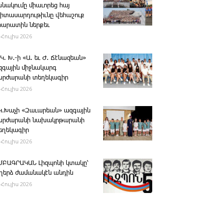
անակումը միաւորեց հայ
րիտասարդութիւնը վեհաշուք
րարատին ներքեւ
 Հուլիս 2026
 Կ. Խ.-ի «Ա. եւ Ժ. ­Ճէնազեան»
զգային միջնակարգ
արժարանի տեղեկագիր
 Հուլիս 2026
․Կ․Խաչի «Զաւարեան» ազգային
արժարանի նախակրթարանի
եղեկագիր
 Հուլիս 2026
ՄԲԱԳՐԱԿԱՆ ­Լիզպոնի կտակը՝
ւղերձ ժամանակէն անդին
 Հուլիս 2026