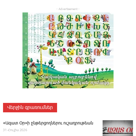
- Advertisement -
Վերջին գրառումներ
«Ազատ Օր»ի ընթերցողներու ուշադրութեան
31 Հուլիս 2026