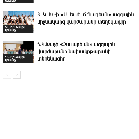
կեանք
Հ. Կ. Խ.-ի «Ա. եւ Ժ. ­Ճէնազեան» ազգային
միջնակարգ վարժարանի տեղեկագիր
Գաղութային
կեանք
Հ․Կ․Խաչի «Զաւարեան» ազգային
վարժարանի նախակրթարանի
Գաղութային
տեղեկագիր
կեանք