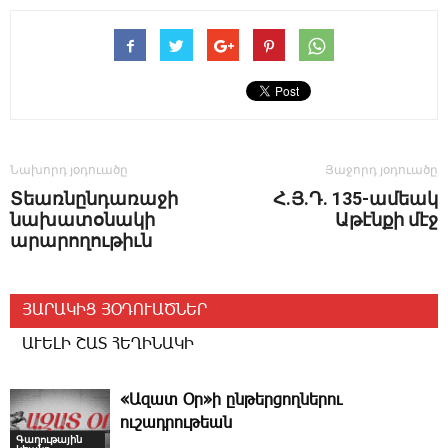
Նախորդ յօդուածը
Յաջորդ յօդուածը
­Տեառ­նըն­դառաջի
Հ.Յ.Դ. 135-ամեակ
նախատօնակի
Աթէնքի մէջ
արարողութիւն
ՅԱՐԱԿԻՑ ՅՕԴՈՒԱԾՆԵՐ
ԱՒԵԼԻ ՇԱՏ ՀԵՂԻՆԱԿԻ
«Ազատ Օր»ի ընթերցողներու
ուշադրութեան
Գաղութային