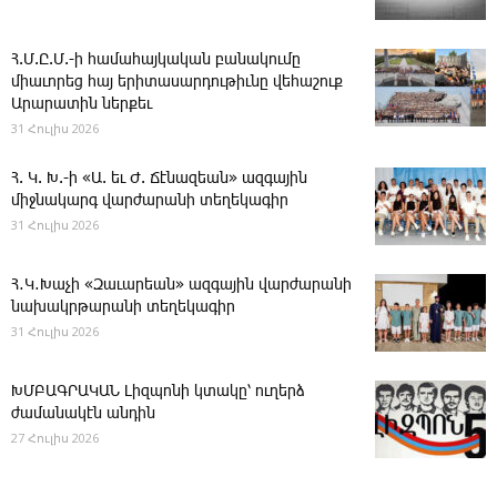
Հ.Մ.Ը.Մ.-ի համահայկական բանակումը
միաւորեց հայ երիտասարդութիւնը վեհաշուք
Արարատին ներքեւ
31 Հուլիս 2026
Հ. Կ. Խ.-ի «Ա. եւ Ժ. ­Ճէնազեան» ազգային
միջնակարգ վարժարանի տեղեկագիր
31 Հուլիս 2026
Հ․Կ․Խաչի «Զաւարեան» ազգային վարժարանի
նախակրթարանի տեղեկագիր
31 Հուլիս 2026
ԽՄԲԱԳՐԱԿԱՆ ­Լիզպոնի կտակը՝ ուղերձ
ժամանակէն անդին
27 Հուլիս 2026