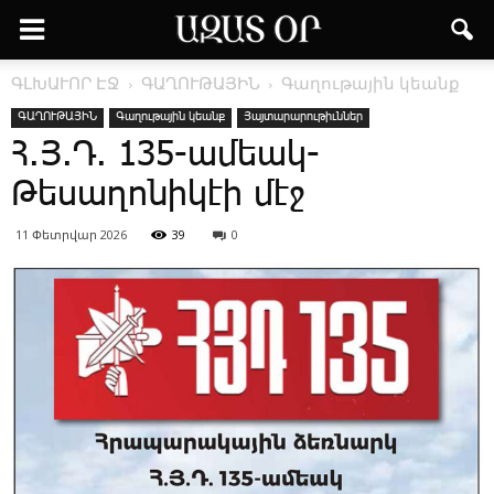
ԳԼԽԱՒՈՐ ԷՋ
ԳԱՂՈՒԹԱՅԻՆ
Գաղութային կեանք
ԳԱՂՈՒԹԱՅԻՆ
Գաղութային կեանք
Յայտարարութիւններ
Հ.Յ.Դ. 135-ամեակ-
Թեսաղոնիկէի մէջ
11 Փետրվար 2026
39
0