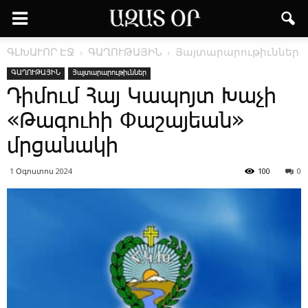
ԳԼԽԱՒՈՐ ԷՋ
ԳԱՂՈՒԹԱՅԻՆ
Յայտարարութիւններ
ԳԱՂՈՒԹԱՅԻՆ
Յայտարարութիւններ
Դիմում Հայ Կապոյտ Խաչի
«Թագուհի Փաշայեան»
մրցանակի
1 Օգոստոս 2024
100
0