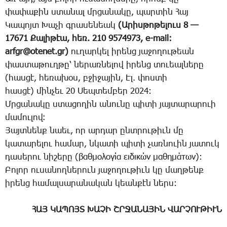
փա­փա­քին ստա­նալ մրցա­նա­կը, պար­տին ­­Հայ
­­Կա­պոյտ ­­Խա­չի գրա­սե­նեակ
(Ա­րիս­թո­թե­լուս 8 —
17671 ­­Քա­լի­թէա, հեռ. 210 9574973, e-mail:
arfgr@otenet.gr)
ու­ղար­կել ի­րենց յա­ջո­ղու­թեան
փաս­տա­թուղ­թը՝ նե­րառ­նե­լով ի­րենց տո­ւեալ­նե­րը
(հաս­ցէ, հե­ռա­խօս, բջի­ջա­յին, Էլ. փոս­տի
հաս­ցէ) մին­չեւ 20 ­­Սեպ­տեմ­բեր 2024:
Մր­ցա­նա­կը ստա­ցո­ղին ա­նու­նը պի­տի յայ­տա­րա­րո­ւի
մա­մու­լով։
­­Յայտ­նենք նաեւ, որ ար­դար ընտ­րու­թիւն մը
կա­տա­րե­լու հա­մար, նկա­տի պի­տի չառ­նո­ւին յա­տուկ
դա­սե­րու նի­շե­րը (βαθμολογία ειδικών μαθημάτων):
­­Բո­լոր ու­սա­նող­նե­րուն յա­ջո­ղու­թիւն կը մաղ­թենք
ի­րենց հա­մալ­սա­րա­նա­կան կեան­քէն ներս:
ՀԱՅ ԿԱՊՈՅՏ ԽԱՉԻ ՇՐՋԱՆԱՅԻՆ ՎԱՐՉՈՒԹԻՒՆ