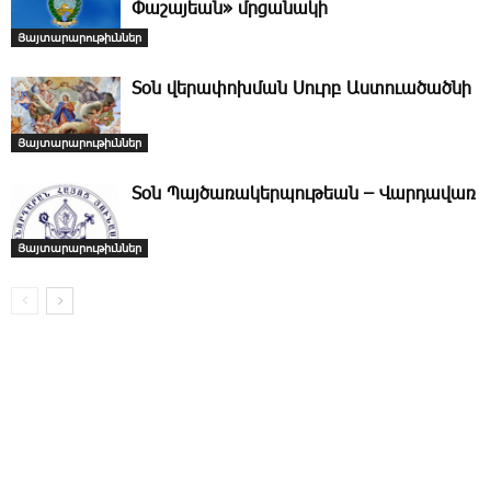
Փաշայեան» մրցանակի
Յայտարարութիւններ
­Տօն վերափոխման Սուրբ Աստուածածնի
Յայտարարութիւններ
­Տօն Պայծառակերպութեան – Վարդավառ
Յայտարարութիւններ