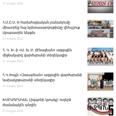
31 Հուլիս 2026
Հ.Մ.Ը.Մ.-ի համահայկական բանակումը
միաւորեց հայ երիտասարդութիւնը վեհաշուք
Արարատին ներքեւ
31 Հուլիս 2026
Հ. Կ. Խ.-ի «Ա. եւ Ժ. ­Ճէնազեան» ազգային
միջնակարգ վարժարանի տեղեկագիր
31 Հուլիս 2026
Հ․Կ․Խաչի «Զաւարեան» ազգային վարժարանի
նախակրթարանի տեղեկագիր
31 Հուլիս 2026
ԽՄԲԱԳՐԱԿԱՆ ­Լիզպոնի կտակը՝ ուղերձ
ժամանակէն անդին
27 Հուլիս 2026