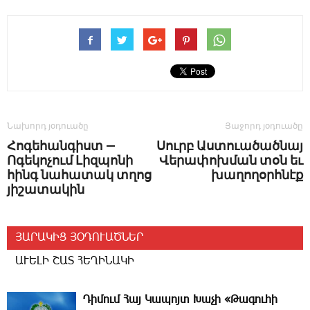
Նախորդ յօդուածը
Յաջորդ յօդուածը
Հոգեհանգիստ —
Սուրբ Աստուածածնայ
Ոգեկոչում ­Լիզպոնի
Վերափոխման տօն եւ
հինգ նահատակ տղոց
խաղողօրհնէք
յիշատակին
ՅԱՐԱԿԻՑ ՅՕԴՈՒԱԾՆԵՐ
ԱՒԵԼԻ ՇԱՏ ՀԵՂԻՆԱԿԻ
­Դի­մում ­Հայ Կապոյտ Խաչի «Թագուհի