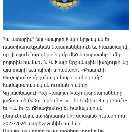
­­Հա­ւա­տա­րիմ՝ ­­Հայ ­­Կա­պոյտ ­­Խա­չի կրթա­կան եւ
դաս­տիա­րակ­չա­կան նպա­տակ­նե­րուն եւ հա­ւա­տա­լով,
որ փայ­լուն նոր սե­րունդ մը մեծ հպար­տանք է մեր
բո­լո­րին հա­մար, Հ. Կ. ­­Խա­չի Շր­ջա­նա­յին վար­չու­թիւ­նը
այս տա­րի եւս պի­տի տրա­մադ­րէ «­­Թա­գու­հի
­­Փա­շա­յեան» մրցա­նա­կը հայ ու­սա­նո­ղի մը՝
հա­մալ­սա­րա­նա­կան ուս­ման հա­մար։
­­Կը յատ­կա­ցո­ւի ­­Հայ ­­Կա­պոյտ ­­Խա­չի վար­ժա­րան­նե­րը
յա­ճա­խած («­­Զա­ւա­րեան», «Լ. եւ ­­Սո­ֆիա ­­Յա­կո­բեան»
եւ «Ա. եւ Ժ. ­­Ճէ­նա­զեան») եւ հա­մալ­սա­րան
ըն­դու­նուե­լու բարձ­րա­գոյն նիշ ստա­ցած ու­սա­նո­ղին
2023-2024 տա­րեշր­ջա­նին հա­մար:
Առ այդ, այն բո­լոր ու­սա­նող­նե­րը, ո­րոնք կը