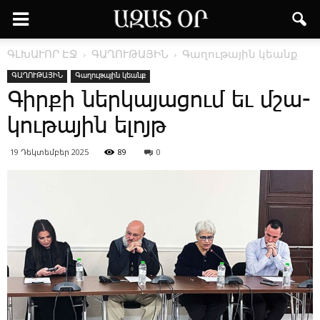
ԳԼԽԱՒՈՐ ԷՋ
ԳԱՂՈՒԹԱՅԻՆ
Գաղութային կեանք
ԳԱՂՈՒԹԱՅԻՆ
Գաղութային կեանք
­Գիր­քի ներ­կա­յա­ցում եւ մշա­
կու­թա­յին ե­լոյթ
19 Դեկտեմբեր 2025
89
0