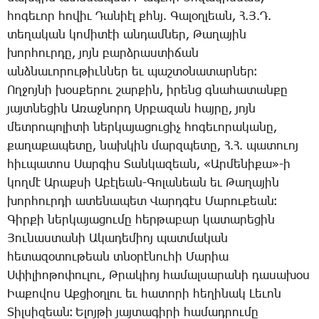
հո­գե­ւոր հո­վիւ ­Դա­նիէլ քհնյ. ­Գա­լօղ­լեան, Հ.Յ.Դ.
տե­ղա­կան կո­մի­տէի ան­դամ­ներ, ­Թա­ղա­յին
խոր­հուր­դը, յոյն բարձ­րաս­տի­ճան
անձ­նա­ւո­րու­թիւն­ներ եւ պաշ­տօ­նա­տար­ներ։
Ող­ջոյ­նի խօս­քե­րու շար­քին, ի­րենց գնա­հա­տան­քը
յայտ­նե­ցին Ա­ռաջ­նորդ Սր­բա­զան հայ­րը, յոյն
մետ­րո­պո­լի­տի ներ­կա­յա­ցու­ցիչ հո­գե­ւո­րա­կա­նը,
քա­ղա­քա­պե­տը, նախ­կին մարզ­պե­տը, Հ.Հ. պա­տո­ւոյ
հիւ­պա­տոս ­Սար­գիս ­Տան­կա­զեան, «Ար­մե­նի­քա»-ի
կող­մէ Ա­րաք­սի Ա­բէ­լեան-­Գո­լա­նեան եւ ­Թա­ղա­յին
խոր­հուր­դի ա­տե­նա­պետ ­Վարդ­գէս ­Մա­րու­քեան։
­Գիր­քի ներ­կա­յա­ցու­մը հեր­թա­բար կա­տա­րե­ցին
­Յու­նաս­տա­նի Ա­կա­դե­միոյ պատ­մա­կան
հե­տա­զօ­տու­թեան տնօ­րէ­նու­հի ­Մա­րիա
Ս­փի­լիո­թո­փու­լու, Թ­րա­կիոյ հա­մալ­սա­րա­նի դա­սա­խօս
Իա­քո­վոս Աք­ցիօղ­լու եւ հա­տո­րի հե­ղի­նակ ­Լե­ւոն
­Տիլ­սի­զեան։ Ե­լոյ­թի յայ­տա­գի­րի հա­մադ­րու­մը