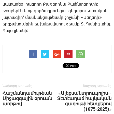
կա­տա­րեց լրագ­րող ­Քա­թե­րի­նա ­Քա­լեն­տե­րի­տի։
­Խօս­քե­րէն ետք գոր­ծադ­րո­ւե­ցաւ գե­ղա­րո­ւես­տա­կան
յայ­տա­գիր՝ մաս­նակ­ցու­թեամբ շրջա­նի «­Մե­ղե­դի»
երգ­չա­խում­բին եւ խմբա­վա­րու­թեամբ Տ. ­Դա­նիէլ քհնյ.
­Գա­լօղ­լեա­նի։
Նախորդ յօդուածը
Յաջորդ յօդուածը
Հաշ­ման­դա­մու­թեան
«Ա­լեք­սանտ­րու­պո­լիս-­
Մի­ջազ­գա­յին օ­րո­ւան
Տէ­տէա­ղաճ հայ­կա­կան
ա­ռի­թով
գա­ղու­թի հետ­քե­րով
(1875-2025)»