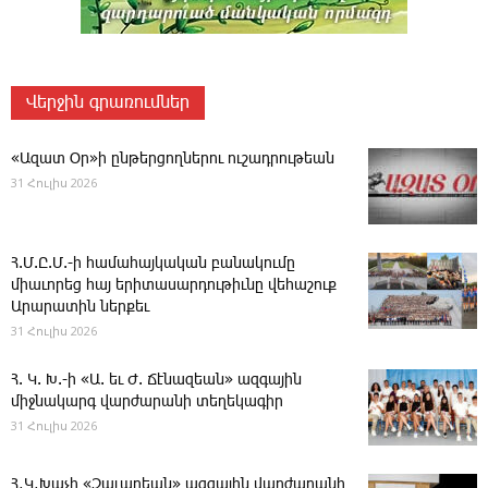
Վերջին գրառումներ
«Ազատ Օր»ի ընթերցողներու ուշադրութեան
31 Հուլիս 2026
Հ.Մ.Ը.Մ.-ի համահայկական բանակումը
միաւորեց հայ երիտասարդութիւնը վեհաշուք
Արարատին ներքեւ
31 Հուլիս 2026
Հ. Կ. Խ.-ի «Ա. եւ Ժ. ­Ճէնազեան» ազգային
միջնակարգ վարժարանի տեղեկագիր
31 Հուլիս 2026
Հ․Կ․Խաչի «Զաւարեան» ազգային վարժարանի