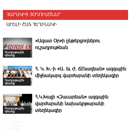
ՅԱՐԱԿԻՑ ՅՕԴՈՒԱԾՆԵՐ
ԱՒԵԼԻ ՇԱՏ ՀԵՂԻՆԱԿԻ
«Ազատ Օր»ի ընթերցողներու
ուշադրութեան
Գաղութային
կեանք
Հ. Կ. Խ.-ի «Ա. եւ Ժ. ­Ճէնազեան» ազգային
միջնակարգ վարժարանի տեղեկագիր
Գաղութային
կեանք
Հ․Կ․Խաչի «Զաւարեան» ազգային
վարժարանի նախակրթարանի
Գաղութային
տեղեկագիր
կեանք