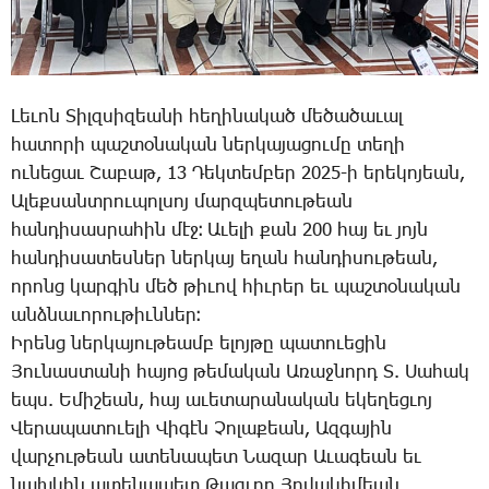
­Լե­ւոն ­Տիլզ­սի­զեա­նի հե­ղի­նա­կած մե­ծա­ծա­ւալ
հա­տո­րի պաշ­տօ­նա­կան ներ­կա­յա­ցու­մը տե­ղի
ու­նե­ցաւ ­Շա­բաթ, 13 ­Դեկ­տեմ­բեր 2025-ի ե­րե­կո­յեան,
Ա­լեք­սանտ­րու­պոլ­սոյ մարզ­պե­տու­թեան
հան­դի­սաս­րա­հին մէջ։ Ա­ւե­լի քան 200 հայ եւ յոյն
հան­դի­սա­տես­ներ ներ­կայ ե­ղան հան­դի­սու­թեան,
ո­րոնց կար­գին մեծ թի­ւով հիւ­րեր եւ պաշ­տօ­նա­կան
անձ­նա­ւո­րու­թիւն­ներ։
Ի­րենց ներ­կա­յու­թեամբ ե­լոյ­թը պա­տո­ւե­ցին
­Յու­նաս­տա­նի հա­յոց թե­մա­կան Ա­ռաջ­նորդ Տ. ­Սա­հակ
եպս. Ե­մի­շեան, հայ աւետարանական եկեղեցւոյ
Վերապատուելի Վիգէն Չոլաքեան, Ազ­գա­յին
վար­չու­թեան ա­տե­նա­պետ ­Նա­զար Ա­ւա­գեան եւ
նախ­կին ա­տե­նա­պետ ­Թագ­ւոր ­Յո­վա­կի­մեան,