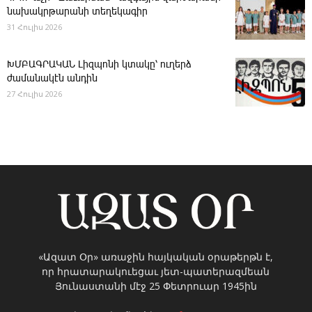
նախակրթարանի տեղեկագիր
31 Հուլիս 2026
ԽՄԲԱԳՐԱԿԱՆ ­Լիզպոնի կտակը՝ ուղերձ
ժամանակէն անդին
27 Հուլիս 2026
«Ազատ Օր» առաջին հայկական օրաթերթն է,
որ հրատարակուեցաւ յետ-պատերազմեան
Յունաստանի մէջ 25 Փետրուար 1945ին