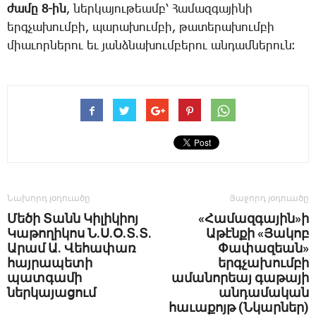
ժա­մը 8-ին
, ներ­կա­յու­թեամբ՝ ­­Հա­մազ­գա­յի­նի
երգ­չա­խում­բի, պա­րա­խում­բի, թա­տե­րա­խում­բի
միա­ւոր­նե­րու եւ յանձ­նա­խում­բե­րու ան­դամ­նե­րուն։
Նախորդ յօդուածը
Յաջորդ յօդուածը
Մեծի Տանն Կիլիկիոյ
«Համազգային»ի
Կաթողիկոս Ն.Ս.Օ.Տ.Տ.
Աթէնքի «Յակոբ
Արամ Ա. Վեհափառ
Փափազեան»
հայրապետի
երգչախումբի
պատգամի
ամանորեայ գաթայի
ներկայացում
անդամական
հաւաքոյթ (Նկարներ)