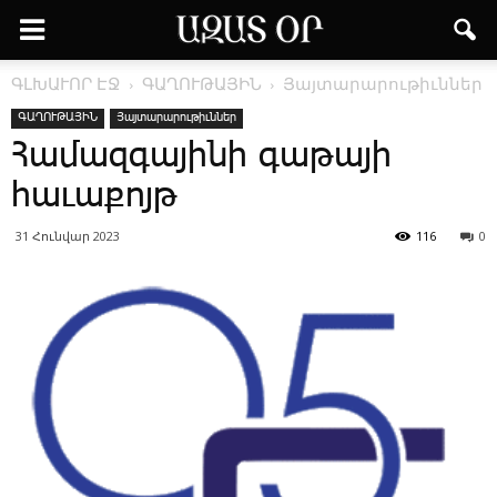
ԳԼԽԱՒՈՐ ԷՋ
ԳԱՂՈՒԹԱՅԻՆ
Յայտարարութիւններ
ԳԱՂՈՒԹԱՅԻՆ
Յայտարարութիւններ
Համազգայինի գաթայի
հաւաքոյթ
31 Հունվար 2023
116
0