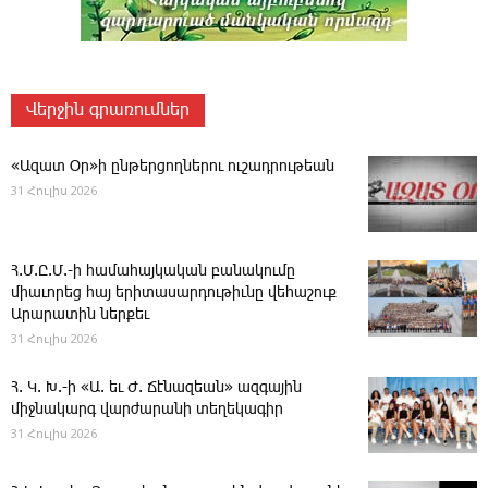
Վերջին գրառումներ
«Ազատ Օր»ի ընթերցողներու ուշադրութեան
31 Հուլիս 2026
Հ.Մ.Ը.Մ.-ի համահայկական բանակումը
միաւորեց հայ երիտասարդութիւնը վեհաշուք
Արարատին ներքեւ
31 Հուլիս 2026
Հ. Կ. Խ.-ի «Ա. եւ Ժ. ­Ճէնազեան» ազգային
միջնակարգ վարժարանի տեղեկագիր
31 Հուլիս 2026