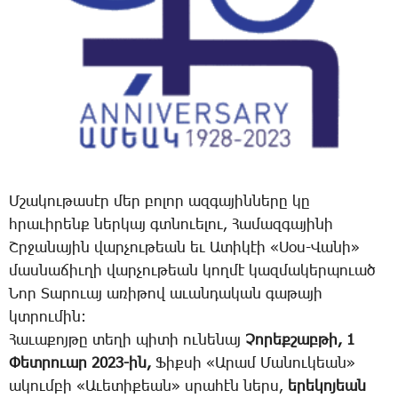
Մ­շա­կու­թա­սէր մեր բո­լոր ազ­գա­յին­նե­րը կը
հրա­ւի­րենք ներ­կայ գտնուե­լու, ­­Հա­մազ­գա­յի­նի
Շր­ջա­նա­յին վար­չու­թեան եւ Ա­տի­կէի ­­«Սօս-­­Վա­նի»
մաս­նա­ճիւ­ղի վար­չու­թեան կող­մէ կազ­մա­կեր­պո­ւած
­­Նոր ­­Տա­րո­ւայ ա­ռի­թով ա­ւան­դա­կան գա­թա­յի
կտրու­մին:
Հաւաքոյթը տե­ղի պի­տի ու­նե­նայ ­­
Չո­րեք­շաբ­թի, 1
­­Փետ­րո­ւար 2023-ին, ­­
Ֆիք­սի «Ա­րամ ­­Մա­նու­կեան»
ա­կում­բի «Ա­ւե­տի­քեան» սրա­հէն ներս,
ե­րե­կո­յեան