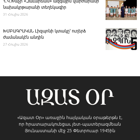
Հ․Կ․Խաչի «Զաւարեան» ազգային վարժարանի
նախակրթարանի տեղեկագիր
31 Հուլիս 2026
ԽՄԲԱԳՐԱԿԱՆ ­Լիզպոնի կտակը՝ ուղերձ
ժամանակէն անդին
27 Հուլիս 2026
«Ազատ Օր» առաջին հայկական օրաթերթն է,
որ հրատարակուեցաւ յետ-պատերազմեան
Յունաստանի մէջ 25 Փետրուար 1945ին