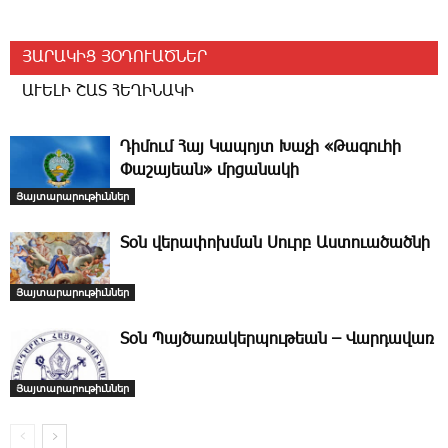
ՅԱՐԱԿԻՑ ՅՕԴՈՒԱԾՆԵՐ
ԱՒԵԼԻ ՇԱՏ ՀԵՂԻՆԱԿԻ
­Դի­մում ­Հայ Կապոյտ Խաչի «Թագուհի
Փաշայեան» մրցանակի
Յայտարարութիւններ
­Տօն վերափոխման Սուրբ Աստուածածնի
Յայտարարութիւններ
­Տօն Պայծառակերպութեան – Վարդավառ
Յայտարարութիւններ