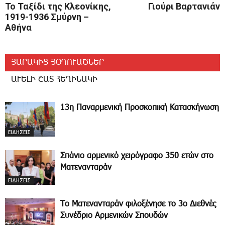
Το Ταξίδι της Κλεονίκης,
Γιούρι Βαρτανιάν
1919-1936 Σμύρνη –
Αθήνα
ՅԱՐԱԿԻՑ ՅՕԴՈՒԱԾՆԵՐ
ԱՒԵԼԻ ՇԱՏ ՀԵՂԻՆԱԿԻ
13η Παναρμενική Προσκοπική Κατασκήνωση
ΕΙΔΗΣΕΙΣ
Σπάνιο αρμενικό χειρόγραφο 350 ετών στο
Ματενανταράν
ΕΙΔΗΣΕΙΣ
Το Ματενανταράν φιλοξένησε το 3ο Διεθνές
Συνέδριο Αρμενικών Σπουδών