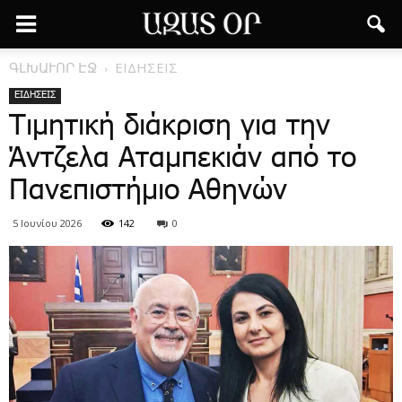
ԳԼԽԱՒՈՐ ԷՋ
ΕΙΔΗΣΕΙΣ
ΕΙΔΗΣΕΙΣ
Τιμητική διάκριση για την
Άντζελα Αταμπεκιάν από το
Πανεπιστήμιο Αθηνών
5 Ιουνίου 2026
142
0