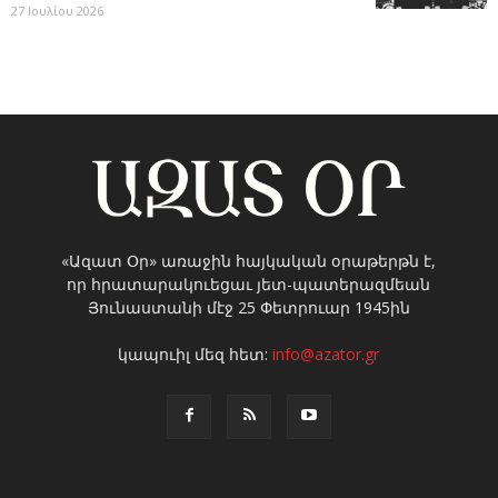
27 Ιουλίου 2026
«Ազատ Օր» առաջին հայկական օրաթերթն է,
որ հրատարակուեցաւ յետ-պատերազմեան
Յունաստանի մէջ 25 Փետրուար 1945ին
կապուիլ մեզ հետ:
info@azator.gr