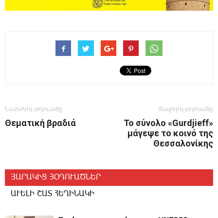
Նախորդ յօդուածը
Յաջորդ յօդուածը
Θεματική βραδιά
Το σύνολο «Gurdjieff»
μάγεψε το κοινό της
Θεσσαλονίκης
ՅԱՐԱԿԻՑ ՅՕԴՈՒԱԾՆԵՐ
ԱՒԵԼԻ ՇԱՏ ՀԵՂԻՆԱԿԻ