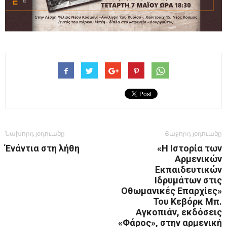
Նախորդ յօդուածը
Յաջորդ յօդուածը
Ένάντια στη λήθη
«Η Ιστορία των
Αρμενικών
Εκπαιδευτικών
Ιδρυμάτων στις
Οθωμανικές Επαρχίες»
Του Κεβόρκ Μπ.
Αγκοπιάν, εκδόσεις
«Φάρος», στην αρμενική