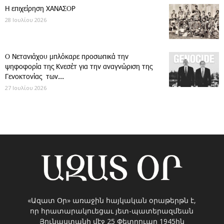
Η επιχείρηση ΧΑΝΑΣΟΡ
28 Ιουλίου 2026
Ο Νετανιάχου μπλόκαρε προσωπικά την
ψηφοφορία της Κνεσέτ για την αναγνώριση της
Γενοκτονίας των...
27 Ιουλίου 2026
«Ազատ Օր» առաջին հայկական օրաթերթն է,
որ հրատարակուեցաւ յետ-պատերազմեան
Յունաստանի մէջ 25 Փետրուար 1945ին