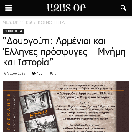
ԳԼԽԱՒՈՐ ԷՋ
ΚΟΙΝΟΤΗΤΑ
ΚΟΙΝΟΤΗΤΑ
“Δουργούτι: Αρμένιοι και
Έλληνες πρόσφυγες – Μνήμη
και Ιστορία”
6 Μαΐου 2025
103
0