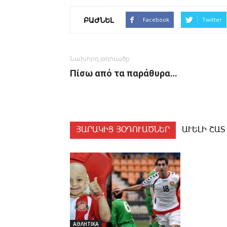
ԲԱԺՆԵԼ
Facebook
Twitter
Նախորդ յօդուածը
Πίσω από τα παράθυρα…
ՅԱՐԱԿԻՑ ՅՕԴՈՒԱԾՆԵՐ
ԱՒԵԼԻ ՇԱՏ
ΑΘΛΗΤΙΚΑ