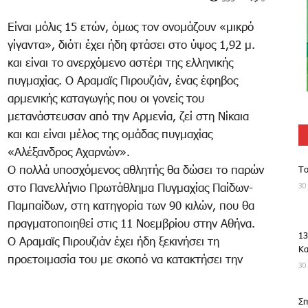
Είναι μόλις 15 ετών, όμως τον ονομάζουν «μικρό
γίγαντα», διότι έχει ήδη φτάσει στο ύψος 1,92 μ.
και είναι το ανερχόμενο αστέρι της ελληνικής
πυγμαχίας. Ο Αραμαϊς Πιρουζιάν, ένας έφηβος
αρμενικής καταγωγής που οι γονείς του
μετανάστευσαν από την Αρμενία, ζεί στη Νίκαια
και και είναι μέλος της ομάδας πυγμαχίας
«Αλέξανδρος Αχαρνών».
Ο πολλά υποσχόμενος αθλητής θα δώσει το παρών
Το
30
στο Πανελλήνιο Πρωτάθλημα Πυγμαχίας Παίδων-
Παμπαίδων, στη κατηγορία των 90 κιλών, που θα
πραγματοποιηθεί στις 11 Νοεμβρίου στην Αθήνα.
13
Ο Αραμαϊς Πιρουζιάν έχει ήδη ξεκινήσει τη
Κ
προετοιμασία του με σκοπό να κατακτήσει την
30
Σπ