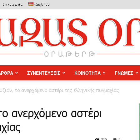
Επικοινωνία
Հայերէն
ΑΡΘΡΑ
ΣΥΝΕΝΤΕΥΞΕΙΣ
ΚΟΙΝΟΤΗΤΑ
ΓΝΩΜΕΣ
Azat
υζιάν, το ανερχόμενο αστέρι της ελληνικής πυγμαχίας
το ανερχόμενο αστέρι
χίας
Or
335
0