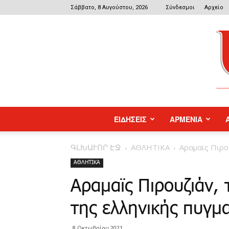
Σάββατο, 8 Αυγούστου, 2026
Σύνδεσμοι
Αρχείο
ΕΙΔΗΣΕΙΣ
ΑΡΜΕΝΙΑ
ԳԼԽԱՒՈՐ ԷՋ
ΑΘΛΗΤΙΚΑ
Αραμαϊς Πιρο
ΑΘΛΗΤΙΚΑ
Αραμαϊς Πιρουζιάν, 
της ελληνικής πυγμα
8 Οκτωβρίου 2021