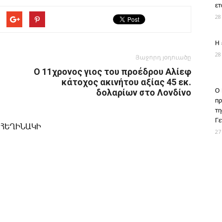
ετ
28
Η 
28
Յաջորդ յօդուածը
Ο 11χρονος γιος του προέδρου Αλίεφ
κάτοχος ακινήτου αξίας 45 εκ.
δολαρίων στο Λονδίνο
Ο 
πρ
τη
Γε
 ՀԵՂԻՆԱԿԻ
27