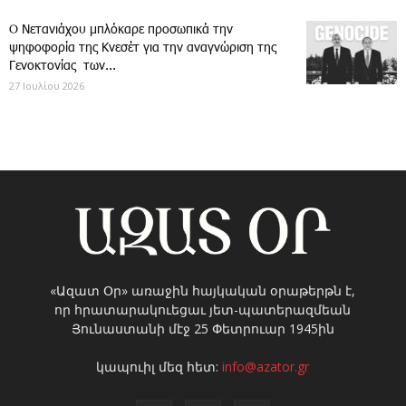
Ο Νετανιάχου μπλόκαρε προσωπικά την
ψηφοφορία της Κνεσέτ για την αναγνώριση της
Γενοκτονίας των...
27 Ιουλίου 2026
«Ազատ Օր» առաջին հայկական օրաթերթն է,
որ հրատարակուեցաւ յետ-պատերազմեան
Յունաստանի մէջ 25 Փետրուար 1945ին
կապուիլ մեզ հետ:
info@azator.gr