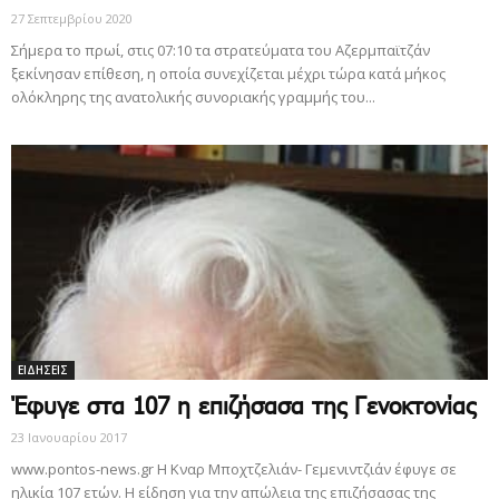
27 Σεπτεμβρίου 2020
Σήμερα το πρωί, στις 07:10 τα στρατεύματα του Αζερμπαϊτζάν
ξεκίνησαν επίθεση, η οποία συνεχίζεται μέχρι τώρα κατά μήκος
ολόκληρης της ανατολικής συνοριακής γραμμής του...
ΕΙΔΗΣΕΙΣ
Έφυγε στα 107 η επιζήσασα της Γενοκτονίας
23 Ιανουαρίου 2017
www.pontos-news.gr Η Κναρ Μποχτζελιάν- Γεμενιντζιάν έφυγε σε
ηλικία 107 ετών. Η είδηση για την απώλεια της επιζήσασας της