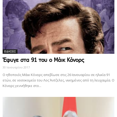
ΕΙΔΗΣΕΙΣ
Έφυγε στα 91 του o Μάικ Κόνορς
30 Ιανουαρίου 2017
Ο ηθοποιός Μάικ Κόνορς απεβίωσε στις 26 Ιανουαρίου σε ηλικία 91
ετών, σε νοσοκομείο του Λος Άντζελες, νικημένος από τη λευχαιμία. Ο
Κόνορς γεννήθηκε στο...