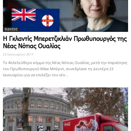
ΕΙΔΗΣΕΙΣ
Η Γκλαντίς Μπερετζικλιάν Πρωθυπουργός της
Νέας Νότιας Ουαλίας
25 Ιανουαρίου 2017
Το Φιλελεύθερο κόμμα της Νέας Νότιας Ουαλίας, μετά την παραίτηση
του Πρωθυπουργού Μάικ Μπέρντ, συνεδρίασε τη Δευτέρα 23
Ιανουαρίου για να επιλέξει τον νέο...