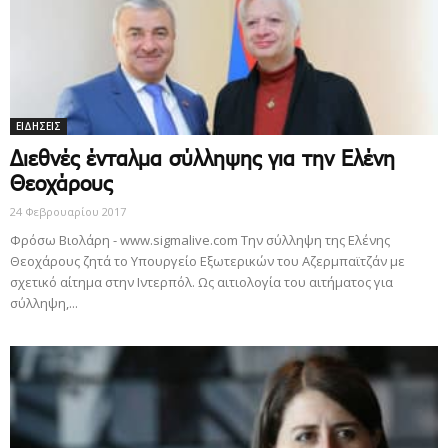
ΕΙΔΗΣΕΙΣ
Διεθνές ένταλμα σύλληψης για την Ελένη
Θεοχάρους
24 Φεβρουαρίου 2017
Φρόσω Βιολάρη - www.sigmalive.com Την σύλληψη της Ελένης
Θεοχάρους ζητά το Υπουργείο Εξωτερικών του Αζερμπαϊτζάν με
σχετικό αίτημα στην Ιντερπόλ. Ως αιτιολογία του αιτήματος για
σύλληψη,...