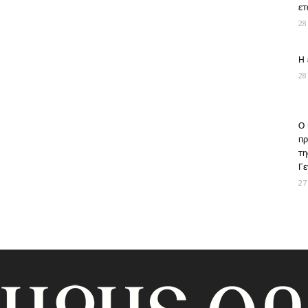
ετ
28
Η 
28
Ο 
πρ
τη
Γε
27