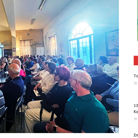
Το
30
13
Κ
30
Σπ