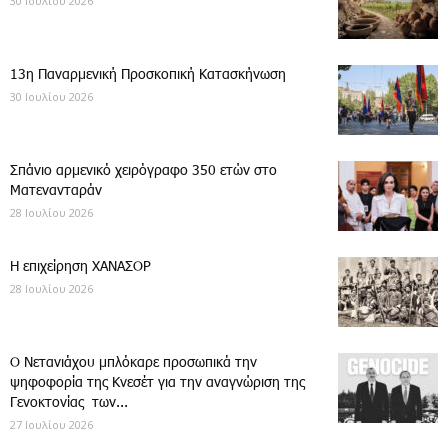
30 Ιουλίου 2026
13η Παναρμενική Προσκοπική Κατασκήνωση
30 Ιουλίου 2026
Σπάνιο αρμενικό χειρόγραφο 350 ετών στο
Ματενανταράν
28 Ιουλίου 2026
Η επιχείρηση ΧΑΝΑΣΟΡ
28 Ιουλίου 2026
Ο Νετανιάχου μπλόκαρε προσωπικά την
ψηφοφορία της Κνεσέτ για την αναγνώριση της
Γενοκτονίας των...
27 Ιουλίου 2026