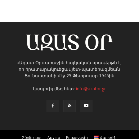
«Ազատ Օր» առաջին հայկական օրաթերթն է,
որ հրատարակուեցաւ յետ-պատերազմեան
Յունաստանի մէջ 25 Փետրուար 1945ին
կապուիլ մեզ հետ:
info@azator.gr
Σύνδεσμοι
Αρχείο
Επικοινωνία
Հայերէն