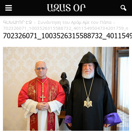
ԳԼԽԱՒՈՐ ԷՋ
Συνάντηση του Αράμ Α΄με τον Πάπα
702326071_1003526315588732_4011549504734201759_n
702326071_1003526315588732_401154