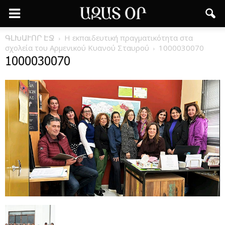
ԳԼԽԱՒՈՐ ԷՋ
Η εκπαιδευτική πραγματικότητα στα
σχολεία του Αρμενικού Κυανού Σταυρού
1000030070
1000030070