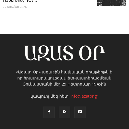
Γενοκτονίας των...
27 Ιουλίου 2026
«Ազատ Օր» առաջին հայկական օրաթերթն է,
որ հրատարակուեցաւ յետ-պատերազմեան
Յունաստանի մէջ 25 Փետրուար 1945ին
կապուիլ մեզ հետ:
info@azator.gr