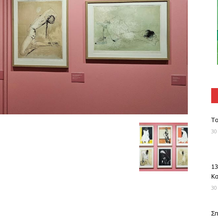
Το
30
13
Κ
30
Σπ