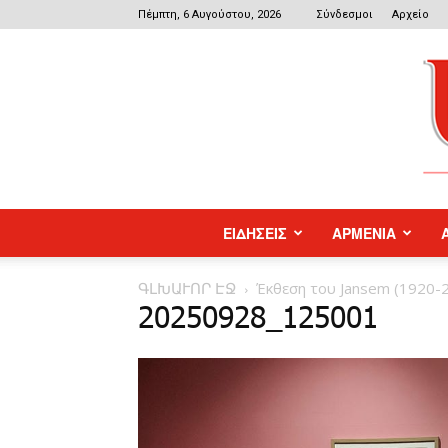
Πέμπτη, 6 Αυγούστου, 2026
Σύνδεσμοι
Αρχείο
ΕΙΔΗΣΕΙΣ
ΑΡΜΕΝΙΑ
ԳԼԽԱՒՈՐ ԷՋ
Έκθεση του Jansem (1920-
20250928_125001