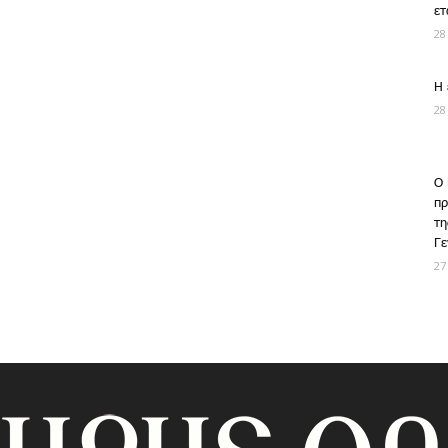
ετ
28
Η 
28
Ο 
πρ
τη
Γε
27