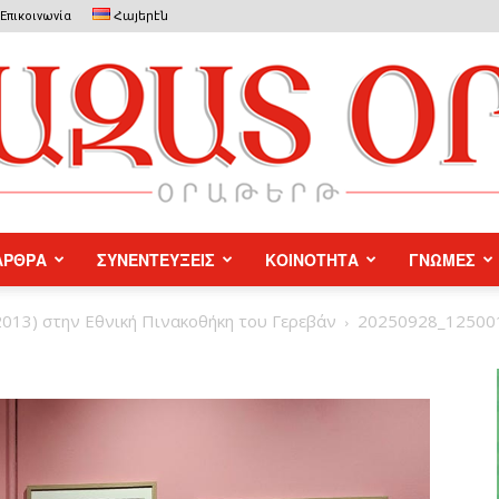
Επικοινωνία
Հայերէն
ΑΡΘΡΑ
ΣΥΝΕΝΤΕΥΞΕΙΣ
ΚΟΙΝΟΤΗΤΑ
ΓΝΩΜΕΣ
Azat
2013) στην Εθνική Πινακοθήκη του Γερεβάν
20250928_12500
Or