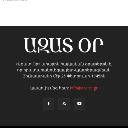
«Ազատ Օր» առաջին հայկական օրաթերթն է,
որ հրատարակուեցաւ յետ-պատերազմեան
Յունաստանի մէջ 25 Փետրուար 1945ին
կապուիլ մեզ հետ:
info@azator.gr