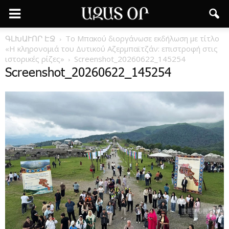
ԳԼԽԱՒՈՐ ԷՋ
Το Μπακού διοργάνωσε εκδήλωση με τίτλο
«Η κληρονομιά του Δυτικού Αζερμπαϊτζάν: επιστροφή στις
ιστορικές ρίζες»
Screenshot_20260622_145254
Screenshot_20260622_145254