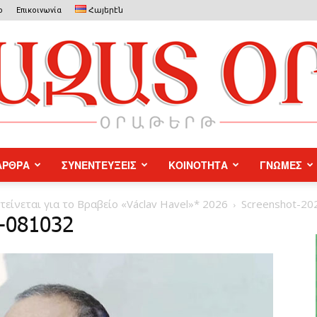
ο
Επικοινωνία
Հայերէն
ΑΡΘΡΑ
ΣΥΝΕΝΤΕΥΞΕΙΣ
ΚΟΙΝΟΤΗΤΑ
ΓΝΩΜΕΣ
Azat
ίνεται για το Βραβείο «Václav Havel»* 2026
Screenshot-20
9-081032
Or