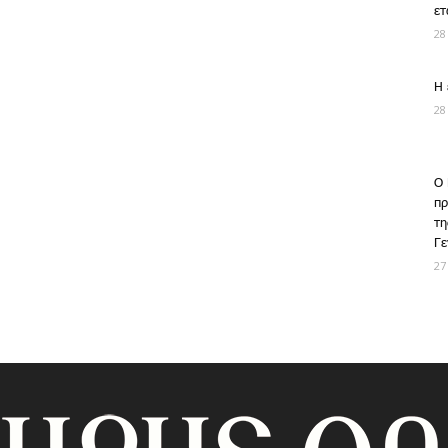
ετ
28
Η 
28
Ο 
πρ
τη
Γε
27