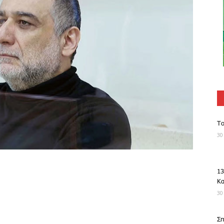
Το
30
13
Κ
30
Σπ