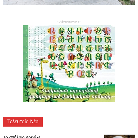
- Advertisement -
Τελευταία Νέα
Το σπήλαιο Αρενί -1