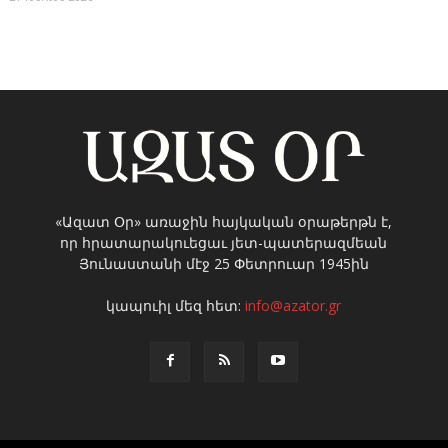
«Ազատ Օր» առաջին հայկական օրաթերթն է,
որ հրատարակուեցաւ յետ-պատերազմեան
Յունաստանի մէջ 25 Փետրուար 1945ին
կապուիլ մեզ հետ:
info@azator.gr