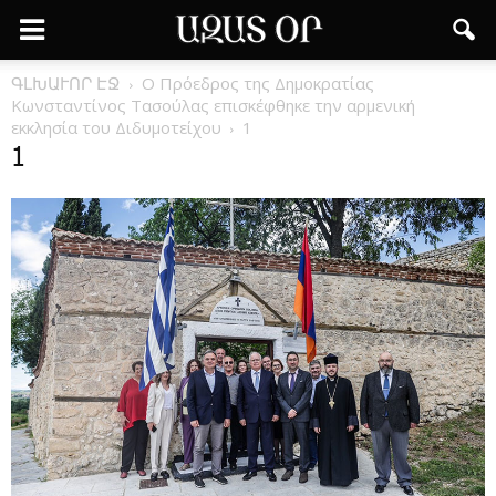
ԳԼԽԱՒՈՐ ԷՋ
Ο Πρόεδρος της Δημοκρατίας
Κωνσταντίνος Τασούλας επισκέφθηκε την αρμενική
εκκλησία του Διδυμοτείχου
1
1