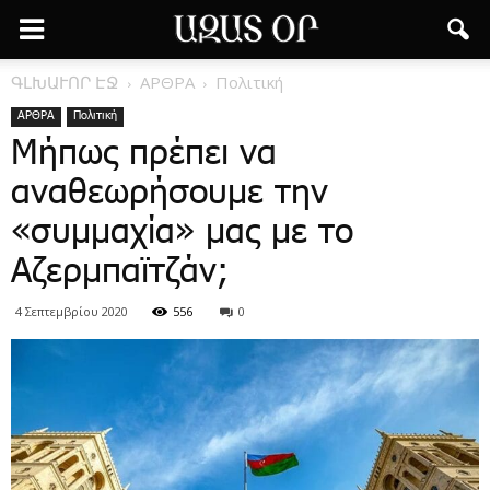
ԳԼԽԱՒՈՐ ԷՋ
ΑΡΘΡΑ
Πολιτική
ΑΡΘΡΑ
Πολιτική
Μήπως πρέπει να
αναθεωρήσουμε την
«συμμαχία» μας με το
Αζερμπαϊτζάν;
4 Σεπτεμβρίου 2020
556
0