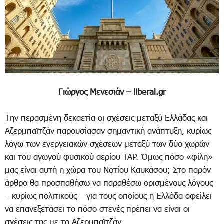
Γιώργος Μενεσιάν – liberal.gr
Την περασμένη δεκαετία οι σχέσεις μεταξύ Ελλάδας και
Αζερμπαϊτζάν παρουσίασαν σημαντική ανάπτυξη, κυρίως
λόγω των ενεργειακών σχέσεων μεταξύ των δύο χωρών
και του αγωγού φυσικού αερίου TAP. Όμως πόσο «φίλη»
μας είναι αυτή η χώρα του Νοτίου Καυκάσου; Στο παρόν
άρθρο θα προσπαθήσω να παραθέσω ορισμένους λόγους
– κυρίως πολιτικούς – για τους οποίους η Ελλάδα οφείλει
να επανεξετάσει το πόσο στενές πρέπει να είναι οι
σχέσεις της με το Αζερμπαϊτζάν.