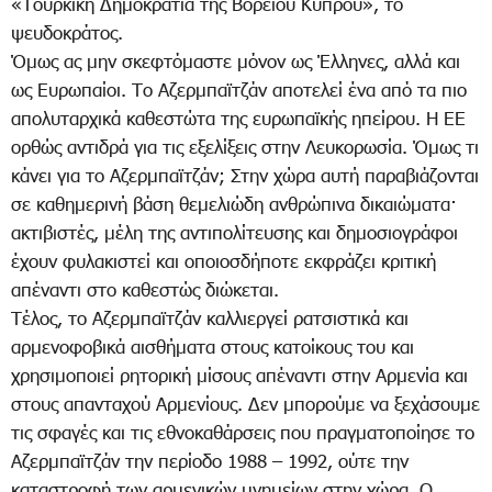
«Τουρκική Δημοκρατία της Βορείου Κύπρου», το
ψευδοκράτος.
Όμως ας μην σκεφτόμαστε μόνον ως Έλληνες, αλλά και
ως Ευρωπαίοι. Το Αζερμπαϊτζάν αποτελεί ένα από τα πιο
απολυταρχικά καθεστώτα της ευρωπαϊκής ηπείρου. Η ΕΕ
ορθώς αντιδρά για τις εξελίξεις στην Λευκορωσία. Όμως τι
κάνει για το Αζερμπαϊτζάν; Στην χώρα αυτή παραβιάζονται
σε καθημερινή βάση θεμελιώδη ανθρώπινα δικαιώματα·
ακτιβιστές, μέλη της αντιπολίτευσης και δημοσιογράφοι
έχουν φυλακιστεί και οποιοσδήποτε εκφράζει κριτική
απέναντι στο καθεστώς διώκεται.
Τέλος, το Αζερμπαϊτζάν καλλιεργεί ρατσιστικά και
αρμενοφοβικά αισθήματα στους κατοίκους του και
χρησιμοποιεί ρητορική μίσους απέναντι στην Αρμενία και
στους απανταχού Αρμενίους. Δεν μπορούμε να ξεχάσουμε
τις σφαγές και τις εθνοκαθάρσεις που πραγματοποίησε το
Αζερμπαϊτζάν την περίοδο 1988 – 1992, ούτε την
καταστροφή των αρμενικών μνημείων στην χώρα. Ο