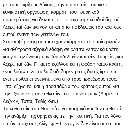
με τους Γκρίζους Λύκους, την πιο ακραία τουρκική
εθνικιστική οργάνωση, κομμάτι του τουρκικού
παρακράτους για δεκαετίες. Τα παντουρκικά ιδεώδη τού
Αζερμπαϊτζάν φαίνονται και από τις βλέψεις του κράτους
αυτού έναντι των γειτόνων του.
Στην κυβέρνηση συμμετέχουν κόμματα τα οποία μιλούν
για αλύτρωτα αζερικά εδάφη σε όλα τα γειτονικά κράτη
και για την ένωση των δύο αδελφών κρατών Τουρκίας και
Αζερμπαϊτζάν. Γι΄αυτό εξάλλου και η φράση «Δύο κράτη,
ένας λαός» είναι πολύ διαδεδομένη στις δύο χώρες και
έχει ειπωθεί επανειλημμένα από τους προέδρους τους.
Έτσι εξηγείται και η προσπάθεια του κράτους αυτού για
την εξαφάνιση των εθνικών του μειονοτήτων (Αρμένιοι,
Λεζγκίν, Τάτοι, Ταλίς κλπ.).
Το καθεστώς του Μπακού είναι κοσμικό και δεν επιθυμεί
την ανάμιξη της θρησκείας με την πολιτική. Για τον λόγο
αυτόν οι σχέσεις Αλίγιεφ – Ερντογάν δεν είναι αυτές που