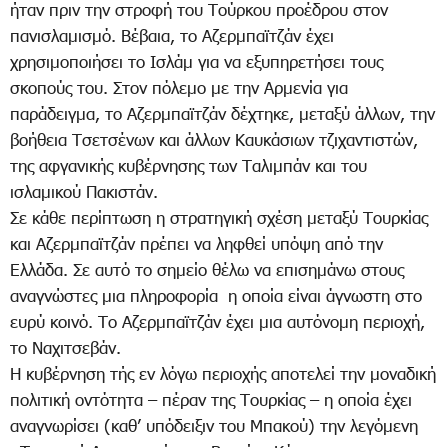
ήταν πριν την στροφή του Τούρκου προέδρου στον
πανισλαμισμό. Βέβαια, το Αζερμπαϊτζάν έχει
χρησιμοποιήσει το Ισλάμ για να εξυπηρετήσει τους
σκοπούς του. Στον πόλεμο με την Αρμενία για
παράδειγμα, το Αζερμπαϊτζάν δέχτηκε, μεταξύ άλλων, την
βοήθεια Τσετσένων και άλλων Καυκάσιων τζιχαντιστών,
της αφγανικής κυβέρνησης των Ταλιμπάν και του
ισλαμικού Πακιστάν.
Σε κάθε περίπτωση η στρατηγική σχέση μεταξύ Τουρκίας
και Αζερμπαϊτζάν πρέπει να ληφθεί υπόψη από την
Ελλάδα. Σε αυτό το σημείο θέλω να επισημάνω στους
αναγνώστες μια πληροφορία η οποία είναι άγνωστη στο
ευρύ κοινό. Το Αζερμπαϊτζάν έχει μια αυτόνομη περιοχή,
το Ναχιτσεβάν.
Η κυβέρνηση τής εν λόγω περιοχής αποτελεί την μοναδική
πολιτική οντότητα – πέραν της Τουρκίας – η οποία έχει
αναγνωρίσει (καθ’ υπόδειξιν του Μπακού) την λεγόμενη