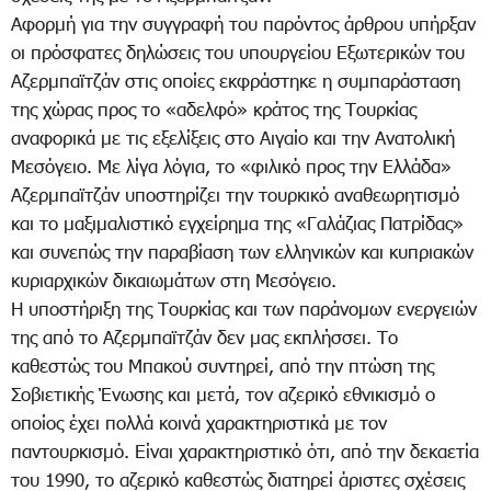
Αφορμή για την συγγραφή του παρόντος άρθρου υπήρξαν
οι πρόσφατες δηλώσεις του υπουργείου Εξωτερικών του
Αζερμπαϊτζάν στις οποίες εκφράστηκε η συμπαράσταση
της χώρας προς το «αδελφό» κράτος της Τουρκίας
αναφορικά με τις εξελίξεις στο Αιγαίο και την Ανατολική
Μεσόγειο. Με λίγα λόγια, το «φιλικό προς την Ελλάδα»
Αζερμπαϊτζάν υποστηρίζει την τουρκικό αναθεωρητισμό
και το μαξιμαλιστικό εγχείρημα της «Γαλάζιας Πατρίδας»
και συνεπώς την παραβίαση των ελληνικών και κυπριακών
κυριαρχικών δικαιωμάτων στη Μεσόγειο.
Η υποστήριξη της Τουρκίας και των παράνομων ενεργειών
της από το Αζερμπαϊτζάν δεν μας εκπλήσσει. Το
καθεστώς του Μπακού συντηρεί, από την πτώση της
Σοβιετικής Ένωσης και μετά, τον αζερικό εθνικισμό ο
οποίος έχει πολλά κοινά χαρακτηριστικά με τον
παντουρκισμό. Είναι χαρακτηριστικό ότι, από την δεκαετία
του 1990, το αζερικό καθεστώς διατηρεί άριστες σχέσεις