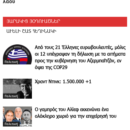
λαού
ՅԱՐԱԿԻՑ ՅՕԴՈՒԱԾՆԵՐ
ԱՒԵԼԻ ՇԱՏ ՀԵՂԻՆԱԿԻ
Από τους 21 Έλληνες ευρωβουλευτές, μόλις
οι 12 υπέγραψαν τη δήλωση με τα αιτήματα
προς την κυβέρνηση του Αζερμπαϊτζάν, εν
Πολιτική
όψει της COP29
Χραντ Ντινκ: 1.500.000 +1
Πολιτική
Ο γαμπρός του Αλίεφ εκκενώνει ένα
ολόκληρο χωριό για την επιχείρησή του
Πολιτική