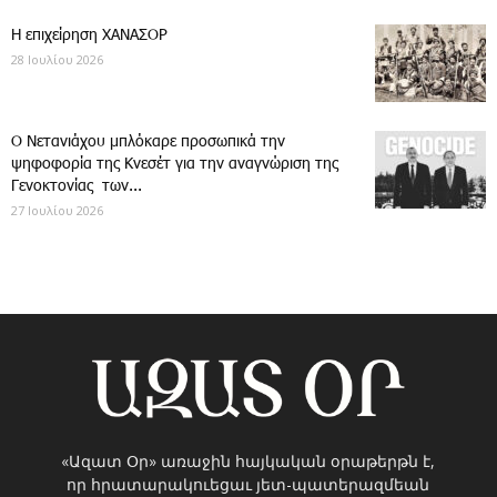
Η επιχείρηση ΧΑΝΑΣΟΡ
28 Ιουλίου 2026
Ο Νετανιάχου μπλόκαρε προσωπικά την
ψηφοφορία της Κνεσέτ για την αναγνώριση της
Γενοκτονίας των...
27 Ιουλίου 2026
«Ազատ Օր» առաջին հայկական օրաթերթն է,
որ հրատարակուեցաւ յետ-պատերազմեան