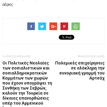
αέριο;
Նախորդ յօդուածը
Յաջորդ յօդուածը
Οι Πολιτικές Νεολαίες
Πολεμικές επιχείρησεις
των σοσιαλιστικών και
σε ολόκληρη την
σοσιαλδημοκρατικών
συνοριακή γραμμή του
Κομμάτων των χωρών
Αρτσάχ
που έχουν υπογράψει τη
Συνθήκη των Σεβρών,
καλούν την Τουρκία σε
δίκαιες επανορθώσεις
υπέρ του Αρμενικού