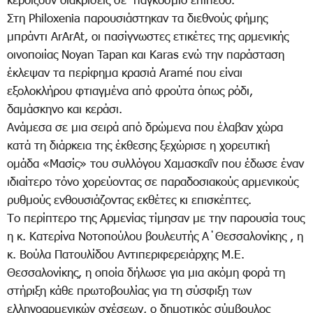
κερδίζουν διακρίσεις σε παγκόσμιο επίπεδο.
Στη Philoxenia παρουσιάστηκαν τα διεθνούς φήμης
μπράντι ArArAt, οι πασίγνωστες ετικέτες της αρμενικής
οινοποιίας Noyan Tapan και Karas ενώ την παράσταση
έκλεψαν τα περίφημα κρασιά Aramé που είναι
εξολοκλήρου φτιαγμένα από φρούτα όπως ρόδι,
δαμάσκηνο και κεράσι.
Ανάμεσα σε μια σειρά από δρώμενα που έλαβαν χώρα
κατά τη διάρκεια της έκθεσης ξεχώρισε η χορευτική
ομάδα «Μασίς» του συλλόγου Χαμασκαΐν που έδωσε έναν
ιδιαίτερο τόνο χορεύοντας σε παραδοσιακούς αρμενικούς
ρυθμούς ενθουσιάζοντας εκθέτες κι επισκέπτες.
Το περίπτερο της Αρμενίας τίμησαν με την παρουσία τους
η κ. Κατερίνα Νοτοπούλου βουλευτής Α΄Θεσσαλονίκης , η
κ. Βούλα Πατουλίδου Αντιπεριφερειάρχης Μ.Ε.
Θεσσαλονίκης, η οποία δήλωσε για μια ακόμη φορά τη
στήριξη κάθε πρωτοβουλίας για τη σύσφιξη των
ελληνοαρμενικών σχέσεων, ο δημοτικός σύμβουλος