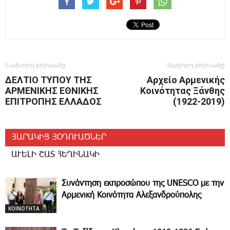
Նախորդ յօդուածը
Յաջորդ յօդուածը
ΔΕΛΤΙΟ ΤΥΠΟΥ ΤΗΣ
Αρχείο Αρμενικής
ΑΡΜΕΝΙΚΗΣ ΕΘΝΙΚΗΣ
Κοινότητας Ξάνθης
ΕΠΙΤΡΟΠΗΣ ΕΛΛΑΔΟΣ
(1922-2019)
ՅԱՐԱԿԻՑ ՅՕԴՈՒԱԾՆԵՐ
ԱՒԵԼԻ ՇԱՏ ՀԵՂԻՆԱԿԻ
Συνάντηση εκπροσώπου της UNESCO με την
Αρμενική Κοινότητα Αλεξανδρούπολης
ΚΟΙΝΟΤΗΤΑ