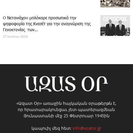
Ο Νετανιάχου μπλόκαρε προσωπικά την
ψηφοφορία της Κνεσέτ για την αναγνώριση της
Γενοκτονίας των...
27 Ιουλίου 2026
«Ազատ Օր» առաջին հայկական օրաթերթն է,
որ հրատարակուեցաւ յետ-պատերազմեան
Յունաստանի մէջ 25 Փետրուար 1945ին
կապուիլ մեզ հետ:
info@azator.gr