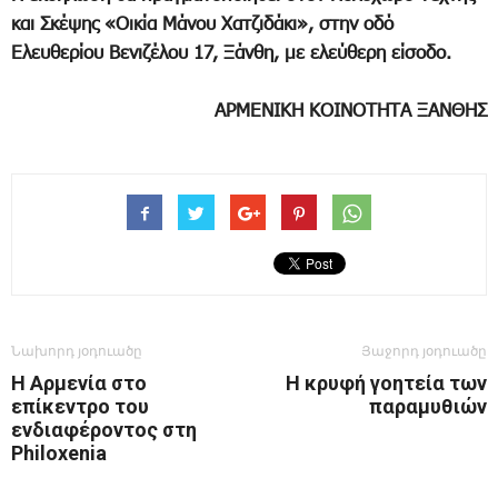
και Σκέψης «Οικία Μάνου Χατζιδάκι», στην οδό
Ελευθερίου Βενιζέλου 17, Ξάνθη, με ελεύθερη είσοδο.
ΑΡΜΕΝΙΚΗ ΚΟΙΝΟΤΗΤΑ ΞΑΝΘΗΣ
Նախորդ յօդուածը
Յաջորդ յօդուածը
Η Αρμενία στο
Η κρυφή γοητεία των
επίκεντρο του
παραμυθιών
ενδιαφέροντος στη
Philoxenia