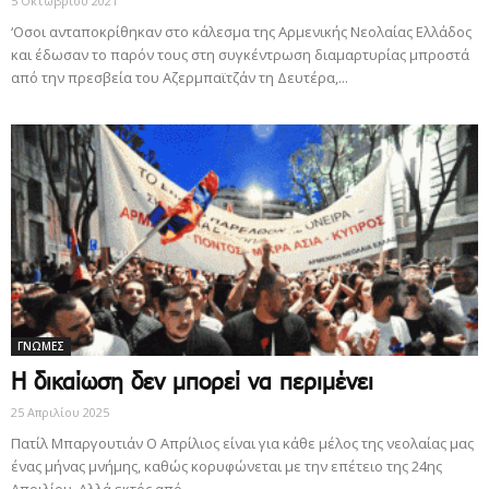
5 Οκτωβρίου 2021
‘Οσοι ανταποκρίθηκαν στο κάλεσμα της Αρμενικής Νεολαίας Ελλάδος
και έδωσαν το παρόν τους στη συγκέντρωση διαμαρτυρίας μπροστά
από την πρεσβεία του Αζερμπαϊτζάν τη Δευτέρα,...
ΓΝΩΜΕΣ
Η δικαίωση δεν μπορεί να περιμένει
25 Απριλίου 2025
Πατίλ Μπαργουτιάν Ο Απρίλιος είναι για κάθε μέλος της νεολαίας μας
ένας μήνας μνήμης, καθώς κορυφώνεται με την επέτειο της 24ης
Απριλίου. Αλλά εκτός από...