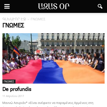
ԳԼԽԱՒՈՐ ԷՋ
ΓΝΩΜΕΣ
ΓΝΩΜΕΣ
ΓΝΩΜΕΣ
De profundis
11 Απριλίου 2017
Μαννώ Ασυριάν* «Eίναι ανέφικτο να παραμένεις Αρμένιος στη