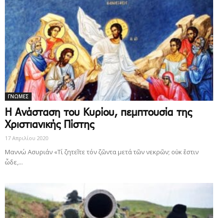
ΓΝΩΜΕΣ
Η Ανάσταση του Κυρίου, πεμπτουσία της
Χριστιανικής Πίστης
17 Απριλίου 2020
Μαννώ Ασυριάν «Τί ζητεῖτε τόν ζῶντα μετά τῶν νεκρῶν; οὐκ ἔστιν
ὧδε,...