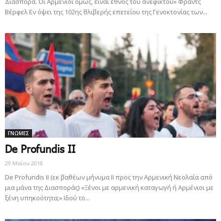
Διασπορά. Οι Αρμένιοι όμως, είναι έθνος του ανέφικτου» Φραντς
Βέρφελ Εν όψει της 102ης θλιβερής επετείου της Γενοκτονίας των...
ΓΝΩΜΕΣ
De Profundis II
29 Μαΐου 2018
De Profundis II (εκ βαθέων μήνυμα II προς την Αρμενική Νεολαία από
μια μάνα της Διασποράς) «Ξένοι με αρμενική καταγωγή ή Αρμένιοι με
ξένη υπηκοότητα;» Ιδού το...