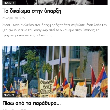
ΓΝΩΜΕΣ
Το δικαίωμα στην ύπαρξη
25 Απριλίου 2025
Άννα – Μαρία Αλεξανιάν Πόσες φορές πρέπει να βιώσει ένας λαός τον
ξεριζωμό, για να του αναγνωριστεί το δικαίωμα στην ύπαρξη; Τα
τραγικά γεγονότα της τελευταίας...
ΓΝΩΜΕΣ
Πίσω από τα παράθυρα…