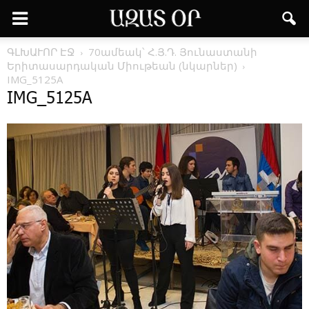
ԳԼԽԱՒՈՐ ԷՋ
70ամեակ՝ Հ.Յ.Դ. Յունաստանի
Երիտասարդական Միութեան (նկարներ)
IMG_5125A
IMG_5125A