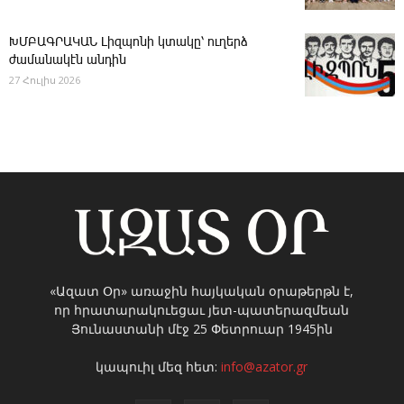
ԽՄԲԱԳՐԱԿԱՆ ­Լիզպոնի կտակը՝ ուղերձ
ժամանակէն անդին
27 Հուլիս 2026
«Ազատ Օր» առաջին հայկական օրաթերթն է,
որ հրատարակուեցաւ յետ-պատերազմեան
Յունաստանի մէջ 25 Փետրուար 1945ին
կապուիլ մեզ հետ:
info@azator.gr