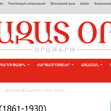
եր
Պատմական անդրադարձ
Յետադարձ կապ
Արխիւ
Յայտարար
ԳԱՂՈՒԹԱՅԻՆ
ՀԱՐՑԱԶՐՈՅՑՆԵՐ
ԱՅԼԱԶԱՆ
Azat
ր
Ֆրիտեոֆ Նանսէն (1861-1930)
1861-1930)
Or