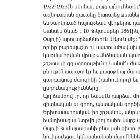
1922-1923էն սկսեալ, բայց այ­նու­հե­տեւ՝ 
ազ­նո­ւա­կան զա­ւա­կը ծա­ռա­յեց քսա­նե
են­թար­կո­ւած հա­յու­թեան վէր­քե­րու դար
­Նան­սէն ծնած է 10 ­Հոկ­տեմ­բեր 1861ին
Օս­լո­յի) ա­րո­ւար­ձան­նե­րէն մէ­կուն մէջ։
որ իր բա­րե­պաշտ ու աս­տո­ւա­ծա­վախ վ
կազ­մա­ւոր­ման վրայ։ «Անձ­նա­կան պար­
շեշ­տա­կի զգա­ցո­ղու­թիւ­նը ­Նան­սէն ժա
բնու­թե­նա­պաշտ էր եւ բա­ցօ­թեայ մար­զ
զար­գա­ցուց մար­զի­կի (դա­հու­կորդ) եւ 
ըն­դու­նա­կու­թիւն­նե­րը։
Այդ ճամ­բով էր, որ ­Նան­սէն դար­ձաւ մ
գիտ­նա­կան եւ գրող, պե­տա­կան գոր­ծիչ
Ե­րի­տա­սար­դա­կան իր շրջա­նին, ա­նընդ
հան­դի­սա­ցաւ ­Նոր­վե­կիոյ դա­հու­կար­շա­
Օս­լո­յի ­Հա­մալ­սա­րա­նի բնա­կան գի­տու
նո­ւի­րո­ւե­ցաւ կեն­դա­նա­կան մար­մին­ն