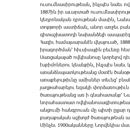
ու­սում­նա­սի­րու­թեան, ինչ­պէս նաեւ ով
1887ին իր ա­ւար­տած ու­սում­նա­սի­րու­թ
կեդ­րո­նա­կան դրու­թեան մա­սին, ­Նան­
տոք­թո­րի աս­տի­ճան, ա­նոր առ­ջեւ բա­նա
գի­տաշ­խա­տո­ղի նա­խան­ձե­լի աս­պա­րէ­զ
­Հա­զիւ հա­մալ­սա­րա­նէն վկա­յո­ւած, 188
ի­րա­գործ­ման՝ հիւ­սի­սա­յին բե­ւե­ռը հե
­Սառ­ցա­կա­լած ով­կիա­նո­սը կտրե­լով դէ­պ
էս­քի­մո­նե­րու կեան­քին, ինչ­պէս նաեւ
ա­ռանձ­նա­յատ­կու­թեանց մօ­տէն ծա­նօ­թ
ա­ռա­քե­լու­թիւ­նը ա­միս­ներ տե­ւեց՝ բ
յաղ­թա­հա­րե­լու ե­զա­կի փոր­ձա­ռու­թիւն 
ծա­ռա­յու­թեանց առ ի գնա­հա­տանք՝ ­Նան­
նո­րա­հաս­տատ ով­կիա­նո­սա­գի­տու­թեա
ան­ցու­մի հանգ­րո­ւան մը պի­տի ըլ­լար դ
քա­ղա­քա­կան աշ­խոյժ ծա­ռա­յու­թեան աս
­Մին­չեւ 1900ա­կան­նե­րը ­Նոր­վե­կիա մաս