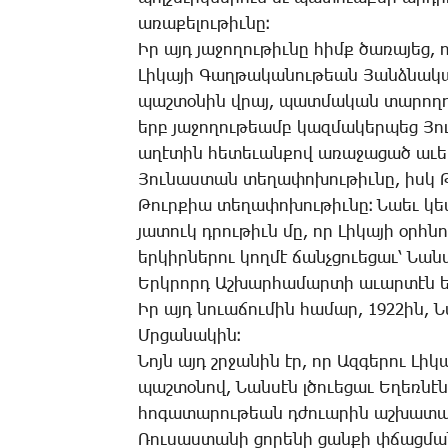
ա­ռա­քե­լու­թիւ­նը։
Իր այդ յա­ջո­ղու­թիւ­նը հիմք ծա­ռա­յեց, ո
­Լի­կա­յի ­Գաղ­թա­կա­նու­թեան ­Յանձ­նա­
պաշ­տօ­նին վրայ, պատ­մա­կան տա­րո­ղու
երբ յա­ջո­ղու­թեամբ կազ­մա­կեր­պեց ­Յո
ա­ղէ­տին հե­տե­ւան­քով ա­ռա­ջա­ցած ա­ւե
­Յու­նաս­տան տե­ղա­փո­խու­թիւ­նը, իսկ Թ
­Թուր­քիա տե­ղա­փո­խու­թիւ­նը։ ­Նաեւ կե
յա­տուկ դրու­թիւն մը, որ ­Լի­կա­յի օրհ­ն
եր­կիր­նե­րու կող­մէ ճանչ­ցո­ւե­ցաւ՝ ­Նա
Երկ­րորդ Աշ­խար­հա­մար­տի ա­ւար­տէն ե
Իր այդ նո­ւա­ճու­մին հա­մար, 1922ին, ­Ն
Մր­ցա­նա­կին։
­Նոյն այդ շրջա­նին էր, որ Ազ­գե­րու ­Լի­
պաշ­տօ­նով, ­Նան­սէն լծո­ւե­ցաւ Ե­ղեռ­
հո­գա­տա­րու­թեան դժո­ւա­րին աշ­խա­տան
­Ռու­սաս­տա­նի ցո­րե­նի ցան­քի փճաց­մա