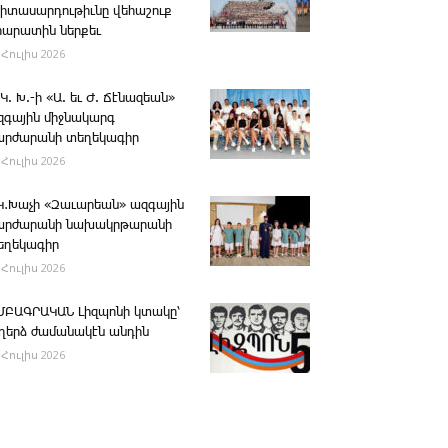
րիտասարդութիւնը վեհաշուք
րարատին ներքեւ
 Հուլիս 2026
 Կ. Խ.-ի «Ա. եւ Ժ. ­Ճէնազեան»
զգային միջնակարգ
արժարանի տեղեկագիր
 Հուլիս 2026
․Կ․Խաչի «Զաւարեան» ազգային
արժարանի նախակրթարանի
եղեկագիր
 Հուլիս 2026
ՄԲԱԳՐԱԿԱՆ ­Լիզպոնի կտակը՝
ւղերձ ժամանակէն անդին
 Հուլիս 2026