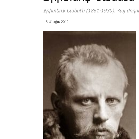
Ֆրիտեոֆ Նանսէն (1861-1930). Հայ ժո
13 Մայիս 2019