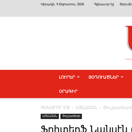
Կիրակի, 9 Օգոստոս, 2026
Գլխաւոր էջ
Յղումն
ԼՈՒՐԵՐ
ՅՕԴՈՒԱԾՆԵՐ
ՕՐԱԳԻՐ
ԳԼԽԱՒՈՐ ԷՋ
ԱՅԼԱԶԱՆ
Յուշատետ
ԱՅԼԱԶԱՆ
Յուշատետր
Ֆրիտեոֆ Նանսէն (