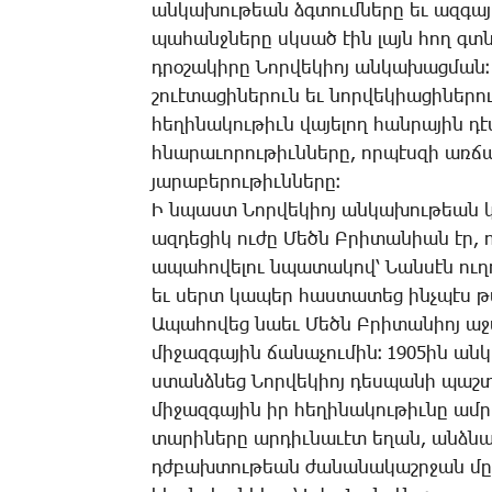
ան­կա­խու­թեան ձգտում­նե­րը եւ ազ­գա­
պա­հանջ­նե­րը սկսած էին լայն հող գտնել
դրօ­շա­կի­րը ­Նոր­վե­կիոյ ան­կա­խաց­ման։
շո­ւէ­տա­ցի­նե­րուն եւ նոր­վե­կիա­ցի­նե­
հե­ղի­նա­կու­թիւն վա­յե­լող հան­րա­յին դ
հնա­րա­ւո­րու­թիւն­նե­րը, որ­պէս­զի առ­ճ
յա­րա­բե­րու­թիւն­նե­րը։
Ի նպաստ ­Նոր­վե­կիոյ ան­կա­խու­թեան կո
ազ­դե­ցիկ ու­ժը ­Մեծն Բ­րի­տա­նիան էր, 
ա­պա­հո­վե­լու նպա­տա­կով՝ ­Նան­սէն ուղ­
եւ սերտ կա­պեր հաս­տա­տեց ինչ­պէս թա­
Ա­պա­հո­վեց նաեւ ­Մեծն Բ­րի­տա­նիոյ ա­ջ
մի­ջազ­գա­յին ճա­նա­չու­մին։ 1905ին ան­
ստանձ­նեց ­Նոր­վե­կիոյ դես­պա­նի պաշ­տ
մի­ջազ­գա­յին իր հե­ղի­նա­կու­թիւ­նը ամ
տա­րի­նե­րը ար­դիւ­նա­ւէտ ե­ղան, անձ­
դժբախ­տու­թեան ժա­նա­նա­կաշր­ջան մը, 