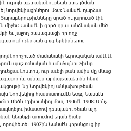
յին ու­րոյն պե­տա­կա­նու­թեան ստեղծ­ման
 նոր­վե­կիա­ցի­նե­րու մօտ։ ­Նան­սէն դար­ձաւ
 ­Յա­րա­բե­րու­թիւն­նե­րը սրած ու լա­րո­ւած էին
րուն մի­ջեւ։ ­Նան­սէն ի գործ դրաւ անձ­նա­կան մեծ
էմ­քի եւ յա­ջող բա­նագ­նա­ցի իր ողջ
ա­կա­տու­մի չեր­թան զոյգ եր­կիր­նե­րու
ղմ­նո­րո­շո­ւած ժա­մա­նա­կի եւ­րո­պա­կան ա­մէ­նէն
ո­րուն պաշ­տօ­նա­կան հա­մա­ձայ­նու­թիւ­նը
ղո­ւե­ցաւ ­Լոն­տոն, ուր ա­ւե­լի քան ա­միս մը մնաց
գա­ւո­րին, այն­պէս ալ վար­չա­պե­տին հետ։
ակ­ցու­թիւ­նը ­Նոր­վե­կիոյ ան­կա­խու­թեան
կախ ­Նոր­վե­կիոյ հաս­տա­տու­մէն ետք, ­Նան­սէն
օ­նը ­Մեծն Բ­րի­տա­նիոյ մօտ, 1906էն 1908։ ­Մինչ
­րապն­դե­լու ի­մաս­տով դես­պա­նու­թեան այդ
նա­կան կեան­քի ա­ռու­մով ե­ղան ծանր
ո­րով­հե­տեւ 1907ին ­Նան­սէն կորսն­ցուց իր