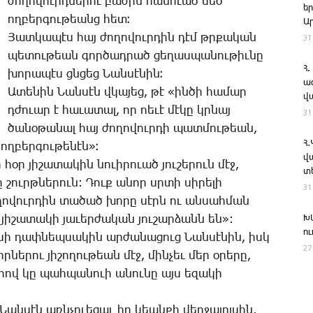
ժո­ղո­վուրդ­նե­րու բա­ժին հա­նո­ւած մեծ
ե
ող­բեր­գու­թեանց հետ։
Ա
­Յատ­կա­պէս հայ ժո­ղո­վուր­դին դէմ թրքա­կան
31
պե­տու­թեան գոր­ծադ­րած ցե­ղաս­պա­նու­թիւ­նը
Հ.
խո­րա­պէս ցնցեց ­Նան­սէ­նին։
ա
Ա­տե­նին ­Նան­սէն վկա­յեց, թէ «ին­ծի հա­մար
վ
դժո­ւար է հա­ւա­տալ, որ ոե­ւէ մէ­կը կրնայ
31
ծա­նօ­թա­նալ հայ ժո­ղո­վուր­դի պատ­մու­թեան,
Հ
ող­բեր­գու­թե­նէն»։
վ
օր յի­շա­տա­կին նո­ւի­րո­ւած յու­շե­րուն մէջ,
տ
 շուրթ­նե­րուն: ­Դուք ա­նոր սրտի սի­րե­լի
31
­ղո­վուր­դին տա­ծած խո­րը սէրն ու ան­սահ­ման
յի­շա­տա­կի յա­ւեր­ժա­կան յու­շար­ձանն են»:
Խ
ո
ո­սի դափ­նեպսա­կին ար­ժա­նա­ցուց ­Նան­սէ­նին, իսկ
27
­նե­րու յի­շո­ղու­թեան մէջ, մին­չեւ մեր օ­րե­րը,
ով կը պահ­պա­նո­ւի ա­նու­նը այս ե­զա­կի
­Նան­սէն առն­չո­ւե­ցաւ իր կեան­քի վեր­ջա­լոյ­սին,