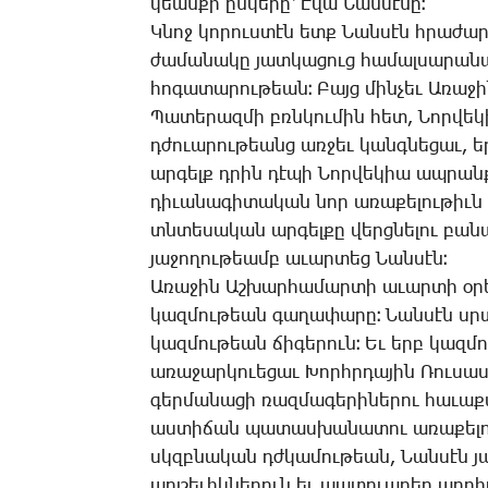
կեան­քի ըն­կե­րը՝ Է­վա ­Նան­սէ­նը։
Կ­նոջ կո­րուս­տէն ետք ­Նան­սէն հրա­ժա­ր
ժա­մա­նա­կը յատ­կա­ցուց հա­մալ­սա­րա­
հո­գա­տա­րու­թեան։ ­Բայց մին­չեւ Ա­ռա­
­Պա­տե­րազ­մի բռնկու­մին հետ, ­Նոր­վե­
դժո­ւա­րու­թեանց առ­ջեւ կանգ­նե­ցաւ, 
ար­գելք դրին դէ­պի ­Նոր­վե­կիա ապ­րանք­
դի­ւա­նա­գի­տա­կան նոր ա­ռա­քե­լու­թիւն
տնտե­սա­կան ար­գել­քը վերց­նե­լու բա­նա
յա­ջո­ղու­թեամբ ա­ւար­տեց ­Նան­սէն։
Ա­ռա­ջին Աշ­խար­հա­մար­տի ա­ւար­տի օ­րե
կազ­մու­թեան գա­ղա­փա­րը։ ­Նան­սէն սրտա
կազ­մու­թեան ճի­գե­րուն։ Եւ երբ կազ­մո­
ա­ռա­ջար­կո­ւե­ցաւ ­Խորհր­դա­յին ­Ռու­ս
գեր­մա­նա­ցի ռազ­մա­գե­րի­նե­րու հա­ւ
աս­տի­ճան պա­տաս­խա­նա­տու ա­ռա­քե­լու­
սկզբնա­կան դժկա­մու­թեան, ­Նան­սէն յա­ջ
պոլ­շե­ւիկ­նե­րուն եւ պա­տո­ւա­բեր ար­դի