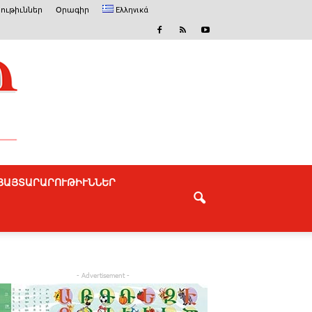
ութիւններ
Օրագիր
Ελληνικά
ՅԱՅՏԱՐԱՐՈՒԹԻՒՆՆԵՐ
- Advertisement -