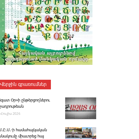
Վերջին գրառումներ
Ազատ Օր»ի ընթերցողներու
ւշադրութեան
 Հուլիս 2026
.Մ.Ը.Մ.-ի համահայկական
անակումը միաւորեց հայ