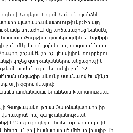
ր­պէս­զի Ազ­գե­րու ­Լի­կան ­Նան­սէ­նի յանձ­նէ
կա­տա­րի պա­տաս­խա­նա­տո­ւու­թիւ­նը։ Իր այդ
­թեամբ նո­ւա­ճում մը ար­ձա­նագ­րեց ­Նան­սէն,
ւ­նաս­տան-­Թուր­քիա պա­տե­րազ­մին եւ Իզ­մի­րի
­լի քան մէկ մի­լիոն յոյն եւ հայ տե­ղա­հան­նե­րու
­րա­կիոյ շրջա­նէն շուրջ կէս մի­լիոն թուր­քե­րու
ան­քի կո­չեց գաղ­թա­կան­նե­րու ան­ցագ­րա­յին
ու­թեան ար­ժա­նա­ցաւ եւ ա­ւե­լի քան 52
ն­սէ­նեան Ան­ցա­գիր ա­նու­նը ստա­նա­լով եւ մին­չեւ
տք ալ ի զօ­րու մնա­լով։
ան­սէն ար­ժա­նա­ցաւ ­Նո­պէ­լեան ­Խա­ղա­ղու­թեան
կա­յի ­Գաղ­թա­կա­նու­թեան ­Յանձ­նա­կա­տա­րի իր
նէն վե­րապ­րած հայ գաղ­թա­կա­նու­թեան
­քին։ ­Զու­գա­դի­պե­ցաւ նաեւ, որ ­Խորհր­դա­յին
ն հե­տե­ւան­քով հա­մա­տա­րած մեծ սո­վի ա­լիք մը