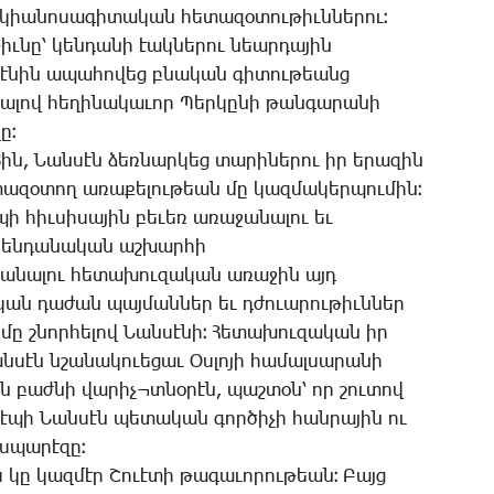
­կիա­նո­սա­գի­տա­կան հե­տա­զօ­տու­թիւն­նե­րու։
իւ­նը՝ կեն­դա­նի էակ­նե­րու նեար­դա­յին
սէ­նին ա­պա­հո­վեց բնա­կան գի­տու­թեանց
­լով հե­ղի­նա­կա­ւոր ­Պեր­կը­նի թան­գա­րա­նի
ը։
8ին, ­Նան­սէն ձեռ­նար­կեց տա­րի­նե­րու իր ե­րա­զին
­տա­զօ­տող ա­ռա­քե­լու­թեան մը կազ­մա­կեր­պու­մին։
ի հիւ­սի­սա­յին բե­ւեռ ա­ռա­ջա­նա­լու եւ
 կեն­դա­նա­կան աշ­խար­հի
ա­նա­լու հե­տա­խու­զա­կան ա­ռա­ջին այդ
նա­կան դա­ժան պայ­ման­ներ եւ դժուա­րու­թիւն­ներ
մը շնոր­հե­լով ­Նան­սէ­նի։ ­Հե­տա­խու­զա­կան իր
սէն նշա­նա­կո­ւե­ցաւ Օս­լո­յի հա­մալ­սա­րա­նի
ն բաժ­նի վա­րիչ¬տնօ­րէն, պաշ­տօն՝ որ շու­տով
է­պի ­Նան­սէն պե­տա­կան գոր­ծի­չի հան­րա­յին ու
­պա­րէ­զը։
 կը կազ­մէր ­Շո­ւէ­տի թա­գա­ւո­րու­թեան։ ­Բայց