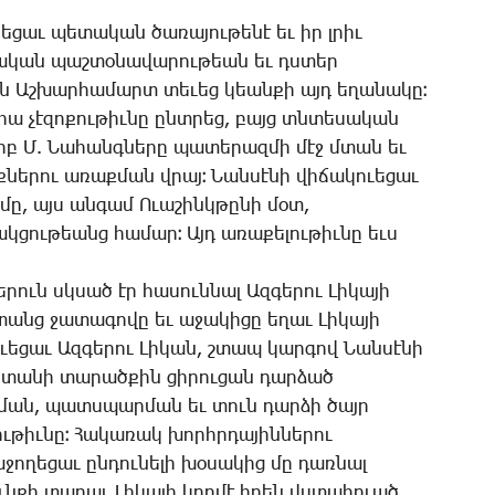
ե­ցաւ պե­տա­կան ծա­ռա­յու­թե­նէ եւ իր լրիւ
նա­կան պաշ­տօ­նա­վա­րու­թեան եւ դստեր
ջին Աշ­խար­հա­մարտ տե­ւեց կեան­քի այդ ե­ղա­նա­կը։
կիա չէ­զո­քու­թիւ­նը ընտ­րեց, բայց տնտե­սա­կան
երբ Մ. ­Նա­հանգ­նե­րը պա­տե­րազ­մի մէջ մտան եւ
նե­րու ա­ռաք­ման վրայ։ ­Նան­սէ­նի վի­ճա­կո­ւե­ցաւ
 մը, այս ան­գամ Ո­ւա­շինկ­թը­նի մօտ,
կ­ցու­թեանց հա­մար։ Այդ ա­ռա­քե­լու­թիւ­նը եւս
­րուն սկսած էր հա­սուն­նալ Ազ­գե­րու ­Լի­կա­յի
նց ջա­տա­գո­վը եւ ա­ջա­կի­ցը ե­ղաւ ­Լի­կա­յի
ւե­ցաւ Ազ­գե­րու ­Լի­կան, շտապ կար­գով ­Նան­սէ­նի
աս­տա­նի տա­րած­քին ցի­րու­ցան դար­ձած
աք­ման, պատս­պար­ման եւ տուն դար­ձի ծայր
թիւ­նը։ ­Հա­կա­ռակ խորհր­դա­յին­նե­րու
ո­ղե­ցաւ ըն­դու­նե­լի խօ­սա­կից մը դառ­նալ
ւն­քի տա­րաւ ­Լի­կա­յի կող­մէ ի­րեն վստա­հո­ւած