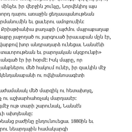
մին­չեւ իր վեր­ջին շուն­չը, ­Նոր­վե­կիոյ այս
­րորդ դա­րու ա­ռա­ջին ցե­ղաս­պա­նու­թեան
­մա­նու­մին եւ ցա­ւե­րու ա­մո­քու­մին։
, Ք­րիս­թիա­նիա քա­ղա­քի (այժ­մու մայ­րա­քա­ղաք
 ­Հայ­րը յա­ջո­ղած ու յար­գո­ւած ի­րա­ւա­բան մըն էր,
ար­քով խոր անդ­րա­դարձ ու­նե­ցաւ ­Նան­սէ­նի
տա­ւո­րու­թեան եւ բա­րո­յա­կան սկզբուն­քի»
­ռան­գած էր իր հօր­մէ։ Իսկ մայ­րը, որ
անք­նե­րու մեծ հա­կում ու­նէր, իր զաւ­կին մէջ
կեն­դա­նա­բա­նի ու ով­կիա­նո­սա­գէ­տի
իա­ժա­մա­նակ մեծ մար­զիկ ու հե­տա­խոյզ,
 ու աշ­խար­հահռ­չակ մար­դա­սէր։
­մէջ ութ տա­րի շա­րու­նակ, ­Նան­սէն
ւի ա­խո­յեա­նը։
­թեանց բա­ժի­նը ըն­դու­նո­ւե­ցաւ 1880ին եւ
ե­րու նեար­դա­յին հա­մա­կար­գի