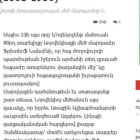
ղովուրդի իրաւապաշտպան մեծ Մարդասէրը Ն.
2342
0
­Մա­յիս 13ի այս օ­րը կ’ո­գե­կո­չենք մա­հո­ւան
89րդ ­տա­րե­լի­ցը նոր­վե­կիա­ցի մեծ մար­դա­սէր
Ֆ­րի­տեոֆ ­Նան­սէ­նի, որ հայ ժո­ղո­վուր­դի
պատ­մու­թեան է­ջե­րուն ար­ժա­նի տեղ գրա­ւած
հա­յա­սէր օ­տար­նե­րու փա­ղան­գին մէջ՝ կը
զա­տո­րո­շո­ւի հա­յա­պաշտ­պա­նի իւ­րա­յա­տուկ
լու­սապ­սա­կով։
­Մարդ­կա­յին դա­ժա­նու­թիւն եւ տա­ռա­պանք
շատ տե­սաւ ­Նոր­վե­կիոյ մե­ծա­նուն այս
«
ո
զա­ւա­կը, որ իբ­րեւ Ա­ռա­ջին Աշ­խար­հա­մար­տի
31
ա­ւար­տին ստեղ­ծո­ւած Ազ­գե­րու ­Լի­կա­յի
գաղ­թա­կա­նա­կան հար­ցե­րով լիա­զօր
Հ
­Յանձ­նա­կա­տար՝ մօ­տէն առն­չո­ւե­ցաւ տար­բեր
բ