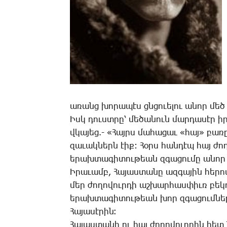
ա­ռանց խո­րա­պէս ցնցո­ւե­լու ա­նոր մեծ 
Իսկ դուստ­րը՝ մե­ծա­նուն մար­դա­սէր իր հ
վկա­յեց.- «­Հայրս մա­հա­ցաւ «հայ» բա­ռը
զա­ւակ­ներն էիք: ­Հօրս հան­դէպ հայ ժո
ե­րախ­տա­գի­տու­թեան զգա­ցու­մը ա­նոր 
Ի­րա­ւամբ, ­Հա­յաս­տա­նը ազ­գա­յին հե­ր
մեր ժո­ղո­վուր­դի աշ­խար­հաս­փիւռ բե­կոր
ե­րախ­տա­գի­տու­թեան խոր զգա­ցում­նե­ր
­Հա­յա­սէ­րին։
­Հա­յաս­տա­նի ու հայ ժո­ղո­վուր­դին հետ 