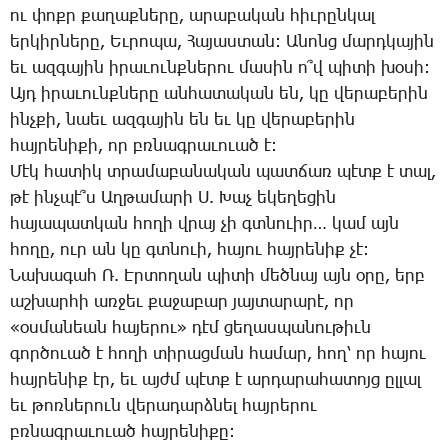
ու փոքր քա­ղաք­նե­րը, ա­րա­բա­կան հիւ­րըն­կալ
եր­կիր­նե­րը, Եւ­րո­պա, ­Հա­յաս­տան: Ա­նոնց մարդ­կա­յին
եւ ազ­գա­յին ի­րա­ւունք­նե­րու մա­սին ո՞վ պի­տի խօ­սի:
Այդ ի­րա­ւունք­նե­րը ան­հա­տա­կան են, կը վե­րա­բե­րին
ինչ­քի, նաեւ ազ­գա­յին են եւ կը վե­րա­բե­րին
հայ­րե­նի­քի, որ բռնագ­րա­ւո­ւած է:
­Մէկ հա­տիկ տրա­մա­բա­նա­կան պատ­ճառ պէտք է տալ,
թէ ինչ­պէ՞ս Աղ­թա­մա­րի Ս. ­Խաչ ե­կե­ղե­ցին
հա­յա­պատ­կան հո­ղի վրայ չի գտնո­ւիր… կամ այն
հո­ղը, ուր ան կը գտնո­ւի, հա­յու հայ­րե­նիք չէ:
­Նա­խա­գահ Ռ. Էր­տո­ղան պի­տի մեծ­նայ այն օ­րը, երբ
աշ­խար­հի առ­ջեւ քա­ջա­բար յայ­տա­րա­րէ, որ
«օս­մա­նեան հա­յե­րու» դէմ ցե­ղաս­պա­նու­թիւն
գոր­ծո­ւած է հո­ղի տի­րաց­ման հա­մար, հող՝ որ հա­յու
հայ­րե­նիք էր, եւ այժմ պէտք է ար­դա­րա­հա­տոյց ըլ­լալ
եւ թոռ­նե­րուն վե­րա­դարձ­նել հայ­րե­րու
բռնագ­րա­ւո­ւած հայ­րե­նի­քը: