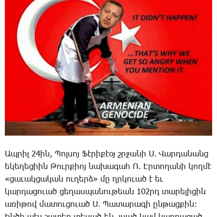
Ապ­րիլ 24ին, ­Պոլ­սոյ ­Ֆէ­րի­քէօյ շրջա­նի Ս. ­Վար­դա­նանց
ե­կե­ղե­ցիին ­Թուր­քիոյ նա­խա­գահ Ռ. Էր­տո­ղա­նի կող­մէ
«ցա­ւակ­ցա­կան ու­ղերձ» մը ղրկո­ւած է եւ
կար­դա­ցո­ւած ցե­ղաս­պա­նու­թեան 102րդ ­տա­րե­լի­ցին
ա­ռի­թով մա­տու­ցո­ւած Ս. ­Պա­տա­րա­գի ըն­թաց­քին: