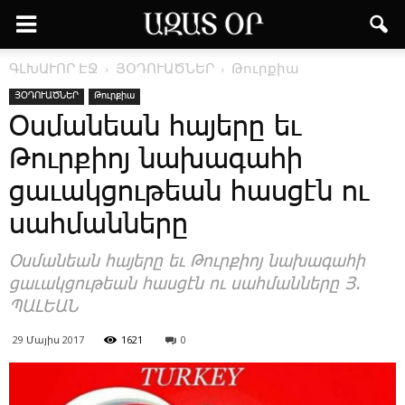
ԳԼԽԱՒՈՐ ԷՋ
ՅՕԴՈՒԱԾՆԵՐ
Թուրքիա
ՅՕԴՈՒԱԾՆԵՐ
Թուրքիա
Օսմանեան հայերը եւ
Թուրքիոյ նախագահի
ցաւակցութեան հասցէն ու
սահմանները
Օս­մա­նեան հա­յե­րը եւ ­Թուր­քիոյ նա­խա­գա­հի
ցա­ւակ­ցու­թեան հաս­ցէն ու սահ­ման­նե­րը Յ.
ՊԱԼԵԱՆ
29 Մայիս 2017
1621
0