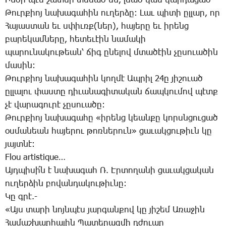
Ին­ծի պէս շա­տեր տե­սած են, լսած կամ կար­դա­ցած
­Թուր­քիոյ նա­խա­գա­հին ու­ղեր­ձը: ­Լաւ պի­տի ըլ­լար, որ
­Հա­յաս­տան եւ սփիւռք(ներ), հա­յե­րը եւ ի­րենց
բա­րե­կամ­նե­րը, հե­տե­ւէին նա­մա­կի
պա­րու­նա­կու­թեան՝ ճիգ ը­նե­լով մտա­ծէին չը­սո­ւա­ծին
մա­սին:
­Թուր­քիոյ նա­խա­գա­հին կող­մէ Ապ­րիլ 24ը յի­շո­ւած
ըլ­լա­լու փաս­տը դի­ւա­նա­գի­տա­կան ճապ­կու­մով պէտք
չէ վա­րա­գու­րէ չը­սո­ւա­ծը:
­Թուր­քիոյ նա­խա­գա­հը «ի­րենց կեան­քը կորսն­ցու­ցած
օս­մա­նեան հա­յե­րու թոռ­նե­րուն» ցա­ւակ­ցու­թիւն կը
յայտ­նէ:
Flou artistique…
Այդ­պի­սի՛ն է նա­խա­գահ Ռ. Էր­տո­ղա­նի ցա­ւակ­ցա­կան
ու­ղեր­ձին բո­վան­դա­կու­թիւ­նը:
­Կը գրէ.-
«Այս տա­րի նոյն­պէս յար­գան­քով կը յի­շեմ Ա­ռա­ջին
­Հա­մաշ­խար­հա­յին ­Պա­տե­րազ­մի դժո­ւար