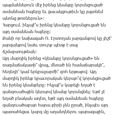
պայ­ման­նե­րուն մէջ ի­րենց կեան­քը կորսն­ցու­ցած
օս­մա­նեան հա­յե­րը եւ ցա­ւակ­ցու­թիւն կը յայտ­նեմ
ա­նոնց թոռ­նե­րուն»:
­Հար­ցում. ինչ­պէ՞ս ի­րենց կեան­քը կորսն­ցու­ցած են
այդ օս­մա­նեան հա­յե­րը:
­Քա­նի որ նա­խա­գահ Ռ. Էր­տո­ղան յար­գան­քով կը յի­շէ՝
յար­գան­քով նաեւ տուրք պէտք է տայ
ճշմար­տու­թեան:
Այդ մար­դիկ ի­րենց «կեան­քը կորսնցու­ցած» են
ռազ­մա­ճա­կա­տի՞ վրայ, մե­ռած են հա­մա­ճա­րա­կի՞,
հե­ղե­ղի՞ կամ երկ­րա­շար­ժի՞ զոհ եր­թա­լով: Այդ
մար­դիկ ի­րենք կրա­ւո­րա­կան կեր­պո՞վ կորսն­ցու­ցած
են ի­րենց կեան­քե­րը: Ինչ­պէ՞ս կա­րե­լի ե­ղած է
զան­գուա­ծա­յին կեր­պով կեանք կորսնց­նել: Ե­թէ չէ
ե­ղած բնա­կան ա­ղէտ, ե­թէ այդ օս­մա­նեան հա­յե­րը
զան­գո­ւա­ծա­բար հա­րա քի­րի չեն ը­րած, ինչ­պէս այդ
պա­տա­հե­ցաւ կարգ մը ա­ղանդ­նե­րու պա­րա­գա­յին,