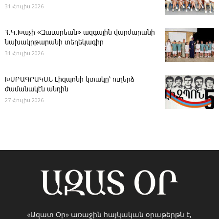
31 Հուլիս 2026
Հ․Կ․Խաչի «Զաւարեան» ազգային վարժարանի
նախակրթարանի տեղեկագիր
31 Հուլիս 2026
ԽՄԲԱԳՐԱԿԱՆ ­Լիզպոնի կտակը՝ ուղերձ
ժամանակէն անդին
27 Հուլիս 2026
«Ազատ Օր» առաջին հայկական օրաթերթն է,