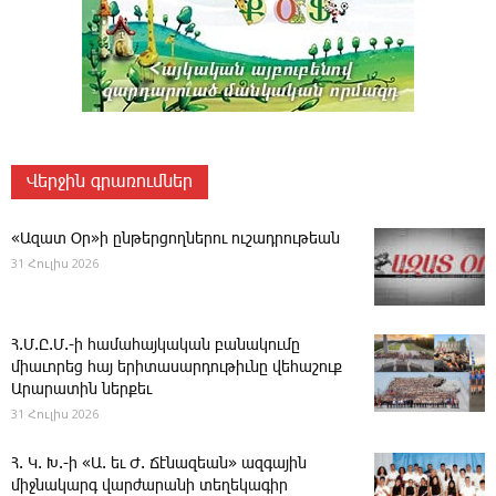
Վերջին գրառումներ
«Ազատ Օր»ի ընթերցողներու ուշադրութեան
31 Հուլիս 2026
Հ.Մ.Ը.Մ.-ի համահայկական բանակումը
միաւորեց հայ երիտասարդութիւնը վեհաշուք
Արարատին ներքեւ
31 Հուլիս 2026
Հ. Կ. Խ.-ի «Ա. եւ Ժ. ­Ճէնազեան» ազգային
միջնակարգ վարժարանի տեղեկագիր