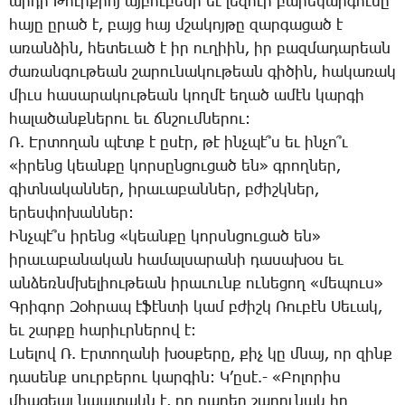
ար­դի ­Թուր­քիոյ այ­բու­բե­նի եւ լե­զո­ւի բա­րե­կար­գու­մը
հա­յը ը­րած է, բայց հայ մշա­կոյ­թը զար­գա­ցած է
ա­ռան­ձին, հե­տե­ւած է իր ու­ղիին, իր բազ­մա­դա­րեան
ժա­ռան­գու­թեան շա­րու­նա­կու­թեան գի­ծին, հա­կա­ռակ
միւս հա­սա­րա­կու­թեան կող­մէ ե­ղած ա­մէն կար­գի
հա­լա­ծանք­նե­րու եւ ճնշում­նե­րու:
Ռ. Էր­տո­ղան պէտք է ը­սէր, թէ ինչ­պէ՞ս եւ ին­չո՞ւ
«ի­րենց կեան­քը կորսըն­ցու­ցած են» գրող­ներ,
գիտ­նա­կան­ներ, ի­րա­ւա­բան­ներ, բժիշկ­ներ,
ե­րես­փո­խան­ներ:
Ինչ­պէ՞ս ի­րենց «կեան­քը կորսն­ցու­ցած են»
ի­րա­ւա­բա­նա­կան հա­մալ­սա­րա­նի դա­սա­խօս եւ
ան­ձեռնմ­խե­լիու­թեան ի­րա­ւունք ու­նե­ցող «մե­պուս»
Գ­րի­գոր ­Զօհ­րապ է­ֆէն­տի կամ բժիշկ ­Ռու­բէն ­Սե­ւակ,
եւ շար­քը հա­րիւր­նե­րով է:
Լ­սե­լով Ռ. Էր­տո­ղա­նի խօս­քե­րը, քիչ կը մնայ, որ զինք
դա­սենք սուր­բե­րու կար­գին: Կ­’ը­սէ.- «­Բո­լո­րիս
միա­ցեալ նպա­տակն է, որ դա­րեր շա­րու­նակ իր