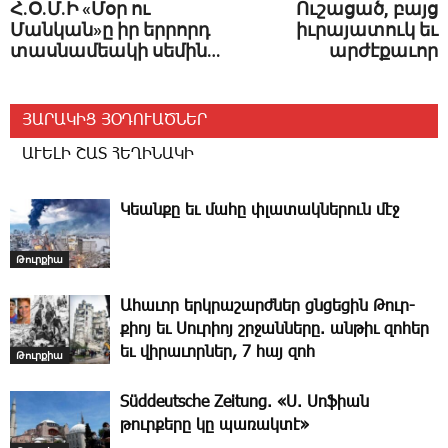
Հ.Օ.Մ.Ի «Մօր ու
Ուշացած, բայց
Մանկան»ը իր երրորդ
իւրայատուկ եւ
տասնամեակի սեմին…
արժէքաւոր
ՅԱՐԱԿԻՑ ՅՕԴՈՒԱԾՆԵՐ
ԱՒԵԼԻ ՇԱՏ ՀԵՂԻՆԱԿԻ
Կեանքը եւ մահը փլատակներուն մէջ
Թուրքիա
Ա­հա­ւոր երկ­րա­շարժ­ներ ցնցե­ցին ­Թուր­
քիոյ եւ ­Սու­րիոյ շրջան­նե­րը. ան­թիւ զո­հեր
եւ վի­րա­ւոր­ներ, 7 հայ զոհ
Թուրքիա
Süddeutsche Zeitung. «Ս. Սոֆիան
թուրքերը կը պառակտէ»