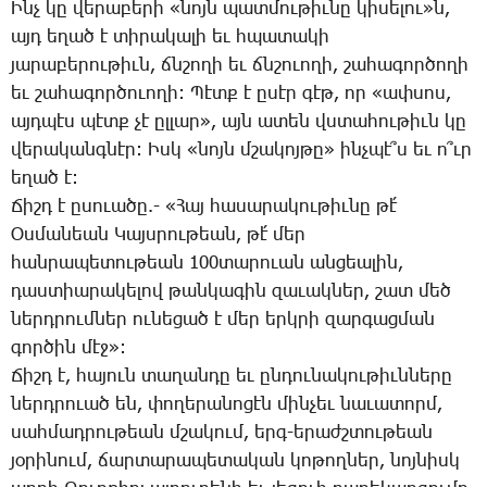
Ինչ կը վե­րա­բե­րի «նոյն պատ­մու­թիւ­նը կի­սե­լու»ն,
այդ ե­ղած է տի­րա­կա­լի եւ հպա­տա­կի
յա­րա­բե­րու­թիւն, ճնշո­ղի եւ ճնշո­ւո­ղի, շա­հա­գոր­ծո­ղի
եւ շա­հա­գոր­ծո­ւո­ղի: ­Պէտք է ը­սէր գէթ, որ «ափ­սոս,
այդ­պէս պէտք չէ ըլ­լար», այն ա­տեն վստա­հու­թիւն կը
վե­րա­կանգ­նէր: Իսկ «նոյն մշա­կոյ­թը» ինչ­պէ՞ս եւ ո՞ւր
ե­ղած է:
­Ճիշդ է ը­սո­ւա­ծը.- «­Հայ հա­սա­րա­կու­թիւ­նը թէ՛
Օս­մա­նեան ­Կայս­րու­թեան, թէ՛ մեր
հան­րա­պե­տու­թեան 100տա­րո­ւան ան­ցեա­լին,
դաս­տիա­րա­կե­լով թան­կա­գին զա­ւակ­ներ, շատ մեծ
ներդ­րում­ներ ու­նե­ցած է մեր երկ­րի զար­գաց­ման
գոր­ծին մէջ»:
­Ճիշդ է, հա­յուն տա­ղան­դը եւ ըն­դու­նա­կու­թիւն­նե­րը
ներդ­րո­ւած են, փո­ղե­րա­նո­ցէն մին­չեւ նա­ւա­տորմ,
սահ­մադրու­թեան մշա­կում, երգ-երաժշ­տու­թեան
յօ­րի­նում, ճար­տա­րա­պե­տա­կան կո­թող­ներ, նոյ­նիսկ