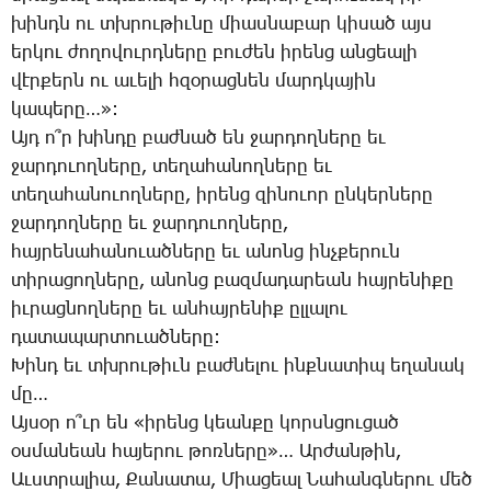
խինդն ու տխրու­թիւ­նը միաս­նա­բար կի­սած այս
եր­կու ժո­ղո­վուրդ­նե­րը բու­ժեն ի­րենց ան­ցեա­լի
վէր­քերն ու ա­ւե­լի հզօ­րաց­նեն մարդ­կա­յին
կա­պե­րը…»:
Այդ ո՞ր խին­դը բաժ­նած են ջար­դող­նե­րը եւ
ջար­դո­ւող­նե­րը, տե­ղա­հա­նող­նե­րը եւ
տե­ղա­հա­նո­ւող­նե­րը, ի­րենց զի­նո­ւոր ըն­կեր­նե­րը
ջար­դող­նե­րը եւ ջար­դո­ւող­նե­րը,
հայ­րե­նա­հա­նո­ւած­նե­րը եւ ա­նոնց ինչ­քե­րուն
տի­րա­ցող­նե­րը, ա­նոնց բազ­մա­դա­րեան հայ­րե­նի­քը
իւ­րաց­նող­նե­րը եւ ան­հայ­րե­նիք ըլ­լա­լու
դա­տա­պար­տո­ւած­նե­րը:
­Խինդ եւ տխրու­թիւն բաժ­նե­լու ինք­նա­տիպ ե­ղա­նակ
մը…
Այ­սօր ո՞ւր են «ի­րենց կեան­քը կորսն­ցու­ցած
օս­մա­նեան հա­յե­րու թոռ­նե­րը»… Ար­ժան­թին,
Աւստ­րա­լիա, ­Քա­նա­տա, ­Միա­ցեալ ­Նա­հանգ­նե­րու մեծ