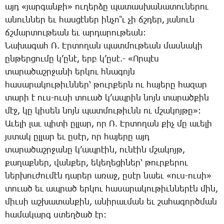
այդ «յար­գան­քի» ու­ղեր­ձը պա­տաս­խա­նա­տու­նե­րու
ա­նուն­ներ եւ հաս­ցէ­ներ ին­չո՞ւ չի ճշդեր, յա­նուն
ճշմար­տու­թեան եւ ար­դա­րու­թեան:
­Նա­խա­գահ Ռ. Էր­տո­ղան պատ­մու­թեան մաս­նա­կի
ըն­թեր­ցու­մը կ’ը­նէ, երբ կ’ը­սէ.- «Որ­պէս
տա­րա­ծաշր­ջա­նի եր­կու հնա­գոյն
հա­սա­րա­կու­թիւն­ներ՝ թուր­քերն ու հա­յե­րը հա­զար
տա­րի է ուս-ու­սի տո­ւած կ’ապ­րին նոյն տա­րած­քին
մէջ, կը կի­սեն նոյն պատ­մու­թիւնն ու մշա­կոյ­թը»:
Ա­ւե­լի լաւ պի­տի ըլ­լար, որ Ռ. Էր­տո­ղան քիչ մը ա­ւե­լի
յստակ ըլ­լար եւ ը­սէր, որ հա­յե­րը այդ
տա­րա­ծաշր­ջա­նը կ’ապ­րէին, ու­նէին մշա­կոյթ,
քա­ղաք­ներ, վան­քեր, ե­կե­ղե­ցի­ներ՝ թուր­քե­րու
ներ­խու­ժու­մէն դա­րեր ա­ռաջ, ը­սէր նաեւ «ուս-ու­սի»
տո­ւած եւ ապ­րած եր­կու հա­սա­րա­կու­թիւն­նե­րէն մին,
միւ­սի աշ­խա­տան­քին, ա­նի­րաւ­ման եւ շա­հա­գործ­ման
հա­մա­կարգ ստեղ­ծած էր: