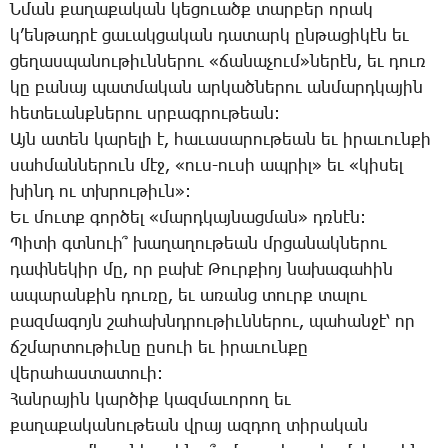
Ն­ման քա­ղա­քա­կան կե­ցո­ւածք տար­բեր ո­րակ
կ’են­թադ­րէ ցա­ւակ­ցա­կան դա­տարկ ըն­թա­ցի­կէն եւ
ցե­ղաս­պա­նու­թիւն­նե­րու «ճա­նա­չում»նե­րէն, եւ դուռ
կը բա­նայ պատ­մա­կան ար­կած­նե­րու ան­մարդ­կա­յին
հե­տե­ւանք­նե­րու սրբագ­րու­թեան:
Այն ա­տեն կա­րե­լի է, հա­ւա­սա­րու­թեան եւ ի­րա­ւուն­քի
սահ­ման­նե­րուն մէջ, «ուս-ու­սի ապ­րիլ» եւ «կի­սել
խինդ ու տխրու­թիւն»:
Եւ մուտք գոր­ծել «մարդ­կայ­նաց­ման» դռնէն:
­Պի­տի գտնո­ւի՞ խա­ղա­ղու­թեան մրցա­նակ­նե­րու
դափ­նե­կիր մը, որ բա­խէ ­Թուր­քիոյ նա­խա­գա­հին
ա­պա­րան­քին դու­ռը, եւ ա­ռանց տուրք տա­լու
բազ­մա­գոյն շա­հախնդ­րու­թիւն­նե­րու, պա­հան­ջէ՝ որ
ճշմար­տու­թիւ­նը ը­սո­ւի եւ ի­րա­ւուն­քը
վե­րա­հաս­տա­տո­ւի:
­Հան­րա­յին կար­ծիք կազ­մա­ւո­րող եւ
քա­ղա­քա­կա­նու­թեան վրայ ազ­դող տի­րա­կան