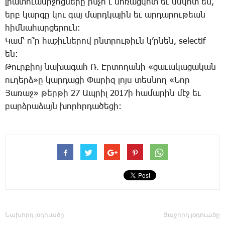
լրա­տո­ւա­մի­ջոց­նե­րը ին­չո՞ւ մո­ռաց­կոտ եւ մսկոտ են,
երբ կար­գը կու գայ մարդ­կա­յին եւ ար­դա­րու­թեան
հիմ­նա­հար­ցե­րուն:
­Կամ՝ ո՞ր հա­շիւ­նե­րով ընտ­րու­թիւն կ’ը­նեն, selectif
են:
­Թուր­քիոյ նա­խա­գահ Ռ. Էր­տո­ղա­նի «ցա­ւա­կա­ցա­կան
ու­ղերձ»ը կար­դա­ցի ­Փա­րիզ լոյս տես­նող «­Նոր
­Յա­ռաջ» թեր­թի 27 Ապ­րիլ 2017ի հա­մա­րին մէջ եւ
բարձ­րա­ձայն խորհր­դա­ծե­ցի:
Նախորդ յօդուածը
Յաջորդ յօդուածը