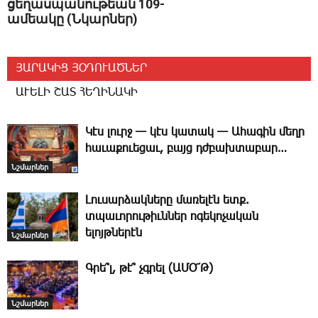
ցեղասպանութեան 109-
ամեակը (Նկարներ)
ՅԱՐԱԿԻՑ ՅՕԴՈՒԱԾՆԵՐ
ԱՒԵԼԻ ՇԱՏ ՀԵՂԻՆԱԿԻ
Կէս լուրջ — կէս կատակ — Ա­հա­գին մեղր
հա­ւա­քո­ւե­ցաւ, բայց դժբախ­տա­բար…
Նշմարներ
­Լուսարձակները մառելէն ետք.
տպաւորութիւններ ոգեկոչական
ելոյթներէն
Նշմարներ
Գ­րե՞լ, թէ՞ չգրել (ԱՄՕ՜Թ)
Նշմարներ