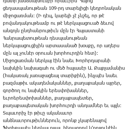
դա­տի յանձ­նա­խում­բի հրա­ւէ­րին՝ ­Հա­յոց
ցե­ղաս­պա­նու­թեան 109-րդ ­տա­րե­լի­ցի կեդ­րո­նա­կան
մի­ջո­ցառ­ման: (Ի դէպ, կա­րե­լի չէ չնշել, որ թէ
բո­վան­դա­կու­թեամբ ու թէ ներ­կա­յա­ցո­ւած ձե­ւով
ան­գոյն ընդ­հան­րու­թիւն մըն էր ­Հա­յաս­տա­նի
­Հան­րա­պե­տու­թեան դես­պա­նու­թեան
ներ­կա­յա­ցու­ցի­չին ար­տա­սա­նած խօս­քը, որ ա­ղերս
մըն ալ չու­նէր օ­րո­ւան խոր­հուր­դին հետ):
­Մի­ջո­ցառ­ման ներ­կայ էին նաեւ ­Խորհր­դա­րա­նի
նախ­կին նա­խա­գահ ու մեծ հա­յա­սէր Ա. ­Քաք­լա­մա­նիս
(հա­կա­ռակ յա­ռա­ջա­ցեալ տա­րի­քին), ինչ­պէս նաեւ
բազ­մա­թիւ ա­կա­դե­մա­կան­ներ, քա­ղա­քա­կան այ­րեր,
գոր­ծող ու նախ­կին ե­րես­փո­խան­ներ,
եւ­րոե­րես­փո­խան­ներ, քա­ղա­քա­պե­տեր,
քա­ղա­քա­պե­տա­կան խոր­հուր­դի ան­դամ­ներ եւ այլն:
Տ­պա­ւո­րիչ էր թի­ւը ա­կա­նա­ւոր
անձ­նա­ւո­րու­թիւն­նե­րուն, ո­րոնք չկա­րե­նա­լով
ֆի­զի­քա­պէս ներ­կայ ըլ­լալ, հե­ռագ­րով կ­՚ող­ջու­նէին