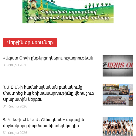
Վերջին գրառումներ
«Ազատ Օր»ի ընթերցողներու ուշադրութեան
31 Հուլիս 2026
Հ.Մ.Ը.Մ.-ի համահայկական բանակումը
միաւորեց հայ երիտասարդութիւնը վեհաշուք
Արարատին ներքեւ
31 Հուլիս 2026
Հ. Կ. Խ.-ի «Ա. եւ Ժ. ­Ճէնազեան» ազգային
միջնակարգ վարժարանի տեղեկագիր
31 Հուլիս 2026