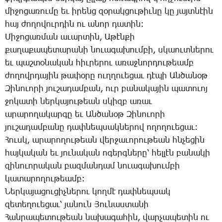
մի­ջո­ցա­ռու­մը եւ ի­րենց զօ­րակ­ցու­թիւ­նը կը յայտ­նէին
հայ ժո­ղո­վուր­դին ու ա­նոր դա­տին:
­Մի­ջո­ցառ­ման ա­ւար­տին, Ա­թէն­քի
քա­ղա­քա­պե­տա­րա­նի նո­ւա­գա­խում­բի, սկաուտ­նե­րու
եւ պաշ­տօ­նա­կան հիւ­րե­րու ա­ռաջ­նոր­դու­թեամբ
ժո­ղովր­դա­յին թա­փօ­րը ուղ­ղո­ւե­ցաւ դէ­պի Ան­ծա­նօթ
­Զի­նո­ւո­րի յու­շա­դամ­բան, ուր բա­նա­կա­յին պա­տո­ւոյ
ջո­կա­տի ներ­կա­յու­թեան սկիզբ ա­ռաւ
ա­րա­րո­ղա­կար­գը եւ Ան­ծա­նօթ ­Զի­նո­ւո­րի
յու­շա­դամ­բա­նը դափ­նեպ­սակ­նե­րով ո­ղողուե­ցաւ:
­Հուսկ, ա­րա­րո­ղու­թեան վեր­ջա­ւո­րու­թեան հնչե­ցին
հայ­կա­կան եւ յու­նա­կան ո­գերգ­նե­րը՝ հել­լէն բա­նա­կի
զի­նո­ւո­րա­կան բազ­ման­դամ նուա­գա­խում­բի
կա­տա­րո­ղու­թեամբ:
­Ներ­կա­յա­ցու­ցիչ­նե­րու կող­մէ դափ­նեպ­սակ
զե­տե­ղո­ւե­ցաւ՝ յա­նուն ­Յու­նաս­տա­նի
­Հան­րա­պե­տու­թեան նա­խա­գա­հին, վար­չա­պե­տին ու