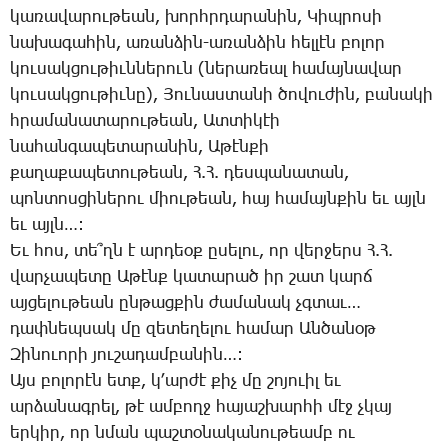
կա­ռա­վա­րու­թեան, խորհր­դա­րա­նին, ­Կիպ­րո­սի
նա­խա­գա­հին, ա­ռան­ձին-ա­ռան­ձին հել­լէն բո­լոր
կու­սակ­ցու­թիւն­նե­րուն (նե­րա­ռեալ հա­մայ­նա­վար
կու­սակ­ցու­թիւ­նը), ­Յու­նաս­տա­նի ծո­վու­ժին, բա­նա­կի
հրա­մա­նա­տա­րու­թեան, Ատ­տի­կէի
նա­հան­գա­պե­տա­րա­նին, Ա­թէն­քի
քա­ղա­քա­պե­տու­թեան, Հ.Հ. դես­պա­նա­տան,
պոն­տոս­ցի­նե­րու միու­թեան, հայ հա­մայն­քին եւ այլն
եւ այլն…:
Եւ հոս, տե՞ղն է ար­դեօք ը­սե­լու, որ վեր­ջերս Հ.Հ.
վար­չա­պե­տը Ա­թէնք կա­տա­րած իր շատ կարճ
այ­ցե­լու­թեան ըն­թաց­քին ժա­մա­նակ չգտաւ…
դափ­նեպ­սակ մը զե­տե­ղե­լու հա­մար Ան­ծա­նօթ
­Զի­նո­ւո­րի յու­շա­դամ­բա­նին…:
Այս բո­լո­րէն ետք, կ­՚ար­ժէ քիչ մը շո­յո­ւիլ եւ
ար­ձա­նագ­րել, թէ ամ­բողջ հա­յաշ­խար­հի մէջ չկայ
եր­կիր, որ նման պաշ­տօ­նա­կա­նու­թեամբ ու