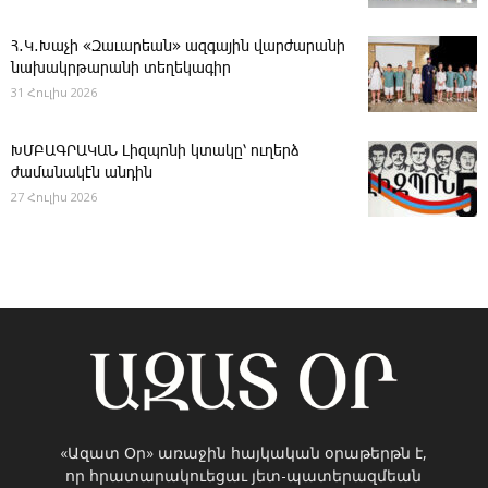
Հ․Կ․Խաչի «Զաւարեան» ազգային վարժարանի
նախակրթարանի տեղեկագիր
31 Հուլիս 2026
ԽՄԲԱԳՐԱԿԱՆ ­Լիզպոնի կտակը՝ ուղերձ
ժամանակէն անդին
27 Հուլիս 2026
«Ազատ Օր» առաջին հայկական օրաթերթն է,
որ հրատարակուեցաւ յետ-պատերազմեան