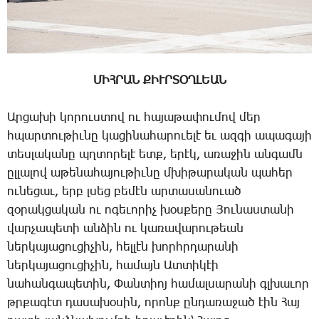
ՄԻՀՐԱՆ ՔԻՒՐՏՕՂԼԵԱՆ
Ար­ցա­խի կո­րուս­տով ու հա­յա­թա­փու­մով մեր
հպար­տու­թիւ­նը կա­ցի­նա­հա­րո­ւե­լէ եւ ազ­գի ա­պա­գա­յի
տես­լա­կա­նը պղտո­րե­լէ ետք, ե­րէկ, ա­ռա­ջին ան­գամն
ըլ­լա­լով ա­թե­նա­հա­յու­թիւ­նը մխի­թա­րա­կան պա­հեր
ու­նե­ցաւ, երբ լսեց բե­մէն ար­տա­սա­նո­ւած
զօ­րակ­ցա­կան ու ո­գե­ւո­րիչ խօս­քե­րը ­Յու­նաս­տա­նի
վար­չա­պե­տի ան­ձին ու կա­ռա­վա­րու­թեան
ներ­կա­յա­ցու­ցի­չին, հել­լէն խորհր­դա­րա­նի
ներ­կա­յա­ցու­ցի­չին, հա­մայն Ատ­տի­կէի
նա­հան­գա­պե­տին, ­Փան­տիոյ հա­մալ­սա­րա­նի գլխա­ւոր
թրքա­գէտ դա­սա­խօ­սին, ո­րոնք ըն­դա­ռա­ջած էին ­Հայ