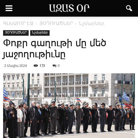
ԳԼԽԱՒՈՐ ԷՋ
ՅՕԴՈՒԱԾՆԵՐ
Նշմարներ
ՅՕԴՈՒԱԾՆԵՐ
Նշմարներ
Փոքր գաղութի մը մեծ
յաջողութիւնը
2 Մայիս 2024
173
0