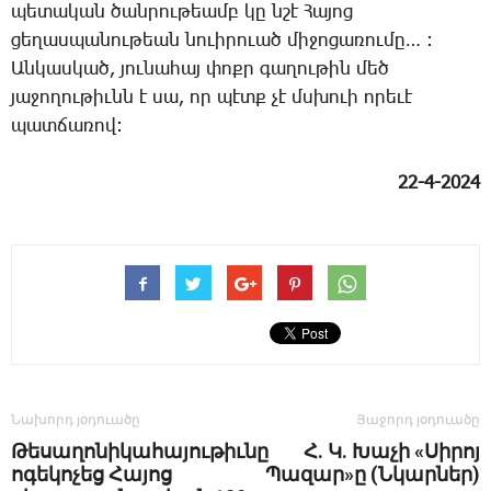
պե­տա­կան ծան­րու­թեամբ կը նշէ ­Հա­յոց
ցե­ղաս­պա­նու­թեան նո­ւի­րո­ւած մի­ջո­ցա­ռու­մը… :
Ան­կաս­կած, յու­նա­հայ փոքր գա­ղու­թին մեծ
յա­ջո­ղու­թիւնն է սա, որ պէտք չէ մսխո­ւի ո­րե­ւէ
պատ­ճա­ռով:
22-4-2024
Նախորդ յօդուածը
Յաջորդ յօդուածը
Թեսաղոնիկահայութիւնը
Հ. Կ. Խաչի «Սիրոյ
ոգեկոչեց Հայոց
Պազար»ը (Նկարներ)