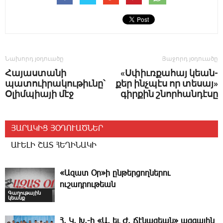
Նախորդ յօդուածը
Յաջորդ յօդուածը
Հայաստանի
«Ս­փիւռ­քա­հայ կեան­
պատուիրակութիւնը՝
քեր ինչ­պէս որ տե­սայ»
Օլիմպիայի մէջ
գիր­քին շնոր­հան­դէ­սը
ՅԱՐԱԿԻՑ ՅՕԴՈՒԱԾՆԵՐ
ԱՒԵԼԻ ՇԱՏ ՀԵՂԻՆԱԿԻ
«Ազատ Օր»ի ընթերցողներու
ուշադրութեան
Գաղութային
կեանք
Հ. Կ. Խ.-ի «Ա. եւ Ժ. ­Ճէնազեան» ազգային