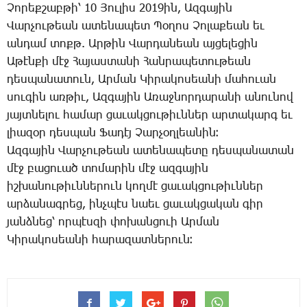
Չո­րեք­շաբ­թի՝ 10 Յու­լիս 2019ին, Ազ­գա­յին
Վար­չու­թեան ա­տե­նա­պետ Պօ­ղոս Չո­լա­քեան եւ
ան­դամ տոքթ. Ար­թին Վար­դա­նեան այ­ցե­լե­ցին
Ա­թէն­քի մէջ Հա­յաս­տա­նի Հան­րա­պե­տու­թեան
դես­պա­նա­տուն, Ար­ման Կի­րա­կո­սեա­նի մա­հո­ւան
սու­գին առ­թիւ, Ազ­գա­յին Ա­ռաջ­նոր­դա­րա­նի ա­նու­նով
յայտ­նե­լու համար ցա­ւակ­ցու­թիւն­ներ ար­տա­կարգ եւ
լիա­զօր դես­պան Ֆա­դէյ Չար­չօղ­լեա­նին։
Ազ­գա­յին Վար­չու­թեան ա­տե­նա­պե­տը դես­պա­նա­տան
մէջ բա­ցո­ւած տո­մա­րին մէջ ազ­գա­յին
իշ­խա­նու­թիւն­նե­րուն կող­մէ ցա­ւակ­ցու­թիւն­ներ
ար­ձա­նագ­րեց, ինչ­պէս նաեւ ցա­ւակ­ցա­կան գիր
յանձ­նեց՝ որ­պէս­զի փո­խան­ցո­ւի Ար­ման
Կի­րա­կո­սեա­նի հա­րա­զատ­նե­րու­ն։