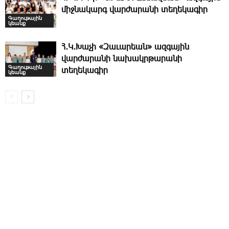
միջնակարգ վարժարանի տեղեկագիր
Գաղութային
կեանք
Հ․Կ․Խաչի «Զաւարեան» ազգային
վարժարանի նախակրթարանի
Գաղութային
տեղեկագիր
կեանք