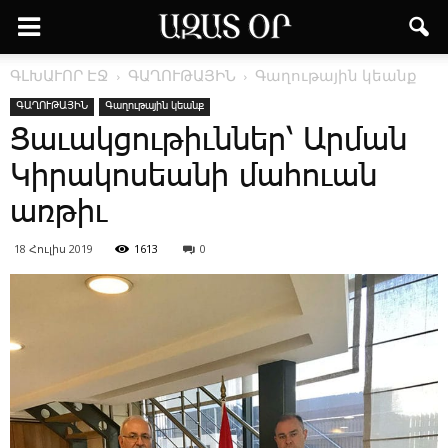
ԳԼԽԱՒՈՐ ԷՋ
ԳԱՂՈՒԹԱՅԻՆ
Գաղութային կեանք
ԳԱՂՈՒԹԱՅԻՆ
Գաղութային կեանք
Ցաւակցութիւններ՝ Արման
Կիրակոսեանի մահուան
առթիւ
18 Հուլիս 2019
1613
0