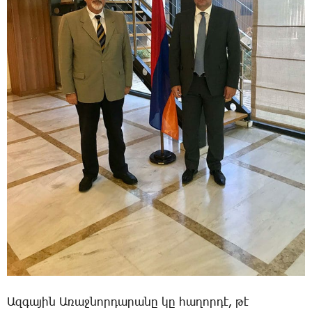
Ազ­գա­յին Ա­ռաջ­նոր­դա­րա­նը կը հա­ղոր­դէ, թէ