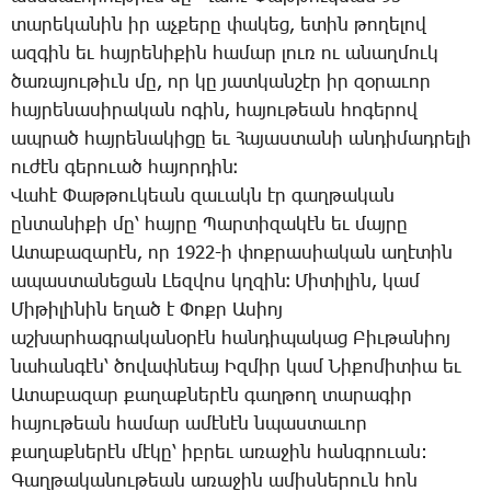
տա­րե­կա­նին իր աչ­քե­րը փա­կեց, ե­տին թո­ղե­լով
ազ­գին եւ հայ­րե­նի­քին հա­մար լուռ ու ա­նաղ­մուկ
ծա­ռա­յու­թիւն մը, որ կը յատ­կան­շէր իր զօ­րա­ւոր
հայ­րե­նա­սի­րա­կան ո­գին, հա­յու­թեան հո­գե­րով
ապ­րած հայ­րե­նա­կի­ցը եւ ­Հա­յաս­տա­նի ան­դի­մադ­րե­լի
ու­ժէն գե­րո­ւած հա­յոր­դին։
­Վա­հէ ­Փաթ­թու­կեան զա­ւակն էր գաղ­թա­կան
ըն­տա­նի­քի մը՝ հայ­րը ­Պար­տի­զա­կէն եւ մայ­րը
Ա­տա­բա­զա­րէն, որ 1922-ի փոք­րա­սիա­կան ա­ղէ­տին
ա­պաս­տա­նե­ցան ­Լեզ­վոս կղզին։ ­Մի­տի­լին, կամ
­Մի­թի­լի­նին ե­ղած է ­Փոքր Ա­սիոյ
աշ­խար­հագ­րա­կա­նօ­րէն հան­դի­պա­կաց ­Բիւ­թա­նիոյ
նա­հան­գէն՝ ծո­վափ­նեայ Իզ­միր կամ ­Նի­քո­մի­տիա եւ
Ա­տա­բա­զար քա­ղաք­նե­րէն գաղ­թող տա­րա­գիր
հա­յու­թեան հա­մար ա­մէ­նէն նպաս­տա­ւոր
քա­ղաք­նե­րէն մէ­կը՝ իբ­րեւ ա­ռա­ջին հանգ­րո­ւան:
­Գաղ­թա­կա­նու­թեան ա­ռա­ջին ա­միս­նե­րուն հոն