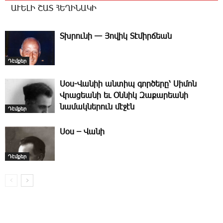
ԱՒԵԼԻ ՇԱՏ ՀԵՂԻՆԱԿԻ
­Տխրունի — Յովիկ Տէմիրճեան
Դէմքեր
­Սօս-­Վանիի անտիպ գործերը՝ Սիմոն
Վրացեանի եւ Օննիկ Զաքարեանի
նամակներուն մէջէն
Դէմքեր
­Սօս – ­Վա­նի
Դէմքեր