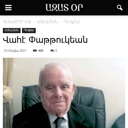
ԳԼԽԱՒՈՐ ԷՋ
ԱՅԼԱԶԱՆ
Դէմքեր
ԱՅԼԱԶԱՆ
Դէմքեր
Վա­հէ ­Փաթ­թու­կեան
25 Մայիս 2021
469
0