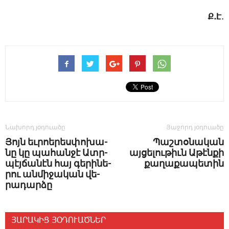
Ք.Է
.
Նախորդ յօդուածը
Յաջորդ յօդուածը
­Յոյն եւ­րոե­րես­փո­խա­
Պաշտօնական
նը կը պա­հան­ջէ Ատր­
այցելութիւն Աթէնքի
պէյ­ճա­նէն հայ գե­րի­նե­
քաղաքապետին
րու ան­մի­ջա­կան վե­
րա­դար­ձը
ՅԱՐԱԿԻՑ ՅՕԴՈՒԱԾՆԵՐ