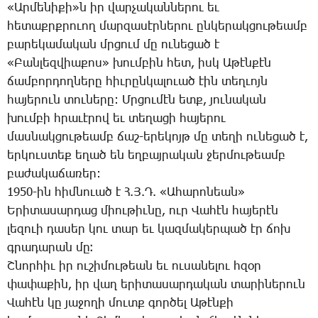
«Ար­մե­նի­քի»ն­ իր վար­չա­կան­նե­րու եւ
հե­տաքրք­րո­ւող մար­զա­սէր­նե­րու ըն­կե­րակ­ցու­թեամբ
բա­րե­կա­մա­կան մրցում մը ու­նե­ցած է
«­Բան­լեզ­վիա­քոս» խում­բին հետ, իսկ Ա­թէն­քէն
ճամ­բոր­դող­նե­րը հիւ­րըն­կա­լո­ւած էին տեղ­ւոյն
հա­յե­րուն տու­նե­րը: Մր­ցու­մէն ետք, յու­նա­կան
խում­բի հրա­ւէ­րով եւ տե­ղա­ցի հա­յե­րու
մաս­նակ­ցու­թեամբ ճաշ-ե­րե­կոյթ մը տե­ղի ու­նե­ցած է,
եր­կուս­տեք ե­ղած են եղ­բայ­րա­կան ջեր­մու­թեամբ
բա­ժա­կա­ճա­ռեր:
1950-ին հիմ­նո­ւած է Հ.Յ.Դ. «Ա­հա­րո­նեան»
Ե­րի­տա­սար­դաց միու­թիւ­նը, ուր ­Վա­հէն հա­յե­րէն
լե­զո­ւի դա­սեր կու տար եւ կազ­մա­կեր­պած էր ճոխ
գրա­դա­րան մը։
Շ­նոր­հիւ իր ու­շի­մու­թեան եւ ու­սա­նե­լու հզօր
փա­փա­քին, իր վաղ ե­րի­տա­սար­դա­կան տա­րի­նե­րուն
­Վա­հէն կը յա­ջո­ղի մուտք գոր­ծել Ա­թէն­քի