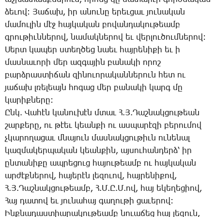
ձե­ւով: ­Յա­ճախ, իր ա­նու­նը ե­րեւ­ցաւ յու­նա­կան
մա­մու­լին մէջ հայ­կա­կան բո­վան­դա­կու­թեամբ
գրու­թիւն­նե­րով, նա­մակ­նե­րով եւ վեր­լու­ծում­նե­րով:
­Սերտ կա­պեր ստեղ­ծեց նաեւ հայ­րե­նի­քի եւ ի
մաս­նա­ւո­րի մեր ազ­գա­յին բա­նա­կի ո­րոշ
բարձ­րաս­տի­ճան զի­նո­ւո­րա­կան­նե­րուն հետ ու
յա­ճախ լռե­լեայն հո­գաց մեր բա­նա­կի կարգ մը
կա­րիք­նե­րը:
Ընկ. ­Վա­հէն կա­նու­խէն մտաւ Հ.Յ.­Դաշ­նակ­ցու­թեան
շար­քե­րը, ու թէեւ կեան­քի ու աս­պա­րէ­զի բե­րու­մով
չկա­րո­ղա­ցաւ մնա­յուն մաս­նակ­ցու­թիւն ու­նե­նալ
կազ­մա­կեր­պա­կան կեան­քին, այ­սու­հան­դերձ՝ իր
ըն­տա­նի­քը ապ­րե­ցուց հա­յու­թեամբ ու հայ­կա­կան
ար­ժէք­նե­րով, հա­յե­րէն լե­զուով, հայ­րե­նի­քով,
Հ.Յ.­Դաշ­նակ­ցու­թեամբ, Հ.Մ.Ը.Մ.ով, հայ ե­կե­ղե­ցիով,
­Հայ դա­տով եւ յու­նա­հայ գա­ղու­թի ցա­ւե­րով:
Ինք­նա­դաս­տիա­րա­կու­թեամբ նո­ւա­ճեց հայ լե­զուն,