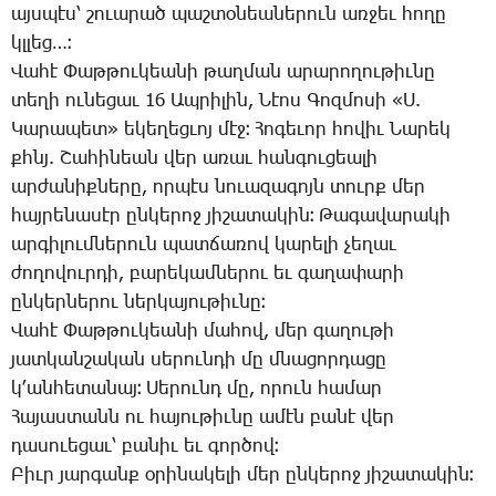
այս­պէս՝ շո­ւա­րած պաշ­տօ­նեա­նե­րուն առ­ջեւ հո­ղը
կլլեց…։
­Վա­հէ ­Փաթ­թու­կեա­նի թաղ­ման ա­րա­րո­ղու­թիւ­նը
տե­ղի ու­նե­ցաւ 16 Ապ­րի­լին, ­Նէոս ­Գոզ­մո­սի «Ս.
­Կա­րա­պետ» ե­կե­ղեց­ւոյ մէջ։ ­Հո­գե­ւոր հո­վիւ ­Նա­րեկ
քհնյ. ­Շա­հի­նեան վեր ա­ռաւ հան­գու­ցեա­լի
ար­ժա­նիք­նե­րը, որ­պէս նո­ւա­զա­գոյն տուրք մեր
հայ­րե­նա­սէր ըն­կե­րոջ յի­շա­տա­կին։ ­Թա­գա­վա­րա­կի
ար­գի­լում­նե­րուն պատ­ճա­ռով կա­րե­լի չե­ղաւ
ժո­ղո­վուր­դի, բա­րե­կամ­նե­րու եւ գա­ղա­փա­րի
ըն­կեր­նե­րու ներ­կա­յու­թիւ­նը։
­Վա­հէ ­Փաթ­թու­կեա­նի մա­հով, մեր գա­ղու­թի
յատ­կան­շա­կան սե­րուն­դի մը մնա­ցոր­դա­ցը
կ­՚ան­հե­տա­նայ։ ­Սե­րունդ մը, ո­րուն հա­մար
­Հա­յաս­տանն ու հա­յու­թիւ­նը ա­մէն բա­նէ վեր
դա­սո­ւե­ցաւ՝ բա­նիւ եւ գոր­ծով։
­Բիւր յար­գանք օ­րի­նա­կե­լի մեր ըն­կե­րոջ յի­շա­տա­կին։