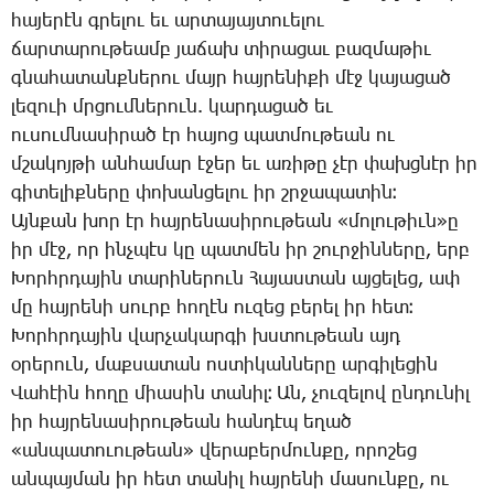
հա­յե­րէն գրե­լու եւ ար­տա­յայ­տո­ւե­լու
ճար­տա­րու­թեամբ յա­ճախ տի­րա­ցաւ բազ­մա­թիւ
գնա­հա­տանք­նե­րու մայր հայ­րե­նի­քի մէջ կա­յա­ցած
լե­զո­ւի մրցում­նե­րուն. կար­դա­ցած եւ
ու­սում­նա­սի­րած էր հա­յոց պատ­մու­թեան ու
մշա­կոյ­թի ան­հա­մար է­ջեր եւ ա­ռի­թը չէր փախց­նէր իր
գի­տե­լիք­նե­րը փո­խան­ցե­լու իր շրջա­պա­տին։
Այն­քան խոր էր հայ­րե­նա­սի­րու­թեան «մո­լու­թիւն»ը
իր մէջ, որ ինչ­պէս կը պատ­մեն իր շուր­ջին­նե­րը, երբ
­Խորհր­դա­յին տա­րի­նե­րուն ­Հա­յաս­տան այ­ցե­լեց, ափ
մը հայ­րե­նի սուրբ հո­ղէն ու­զեց բե­րել իր հետ։
­Խորհր­դա­յին վար­չա­կար­գի խստու­թեան այդ
օ­րե­րուն, մաք­սա­տան ոս­տի­կան­նե­րը ար­գի­լե­ցին
­Վա­հէին հո­ղը միա­սին տա­նիլ։ Ան, չու­զե­լով ըն­դու­նիլ
իր հայ­րե­նա­սի­րու­թեան հան­դէպ ե­ղած
«ան­պա­տո­ւու­թեան» վե­րա­բեր­մուն­քը, ո­րո­շեց
ան­պայ­ման իր հետ տա­նիլ հայ­րե­նի մա­սուն­քը, ու