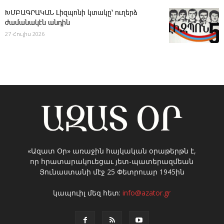
ԽՄԲԱԳՐԱԿԱՆ ­Լիզպոնի կտակը՝ ուղերձ
ժամանակէն անդին
27 Հուլիս 2026
«Ազատ Օր» առաջին հայկական օրաթերթն է,
որ հրատարակուեցաւ յետ-պատերազմեան
Յունաստանի մէջ 25 Փետրուար 1945ին
կապուիլ մեզ հետ:
info@azator.gr