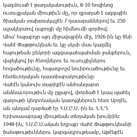
կազ­մո­ւած է թա­ղա­կա­նու­թիւն, 8-10 հո­գի­նոց
ու­սուց­չա­կան միու­թիւն մը, որ զբա­ղած է ազ­գա­յին
ծխա­կան տախ­տա­կա­շէն 7 դա­սա­րան­նե­րով եւ 250
ա­շա­կեր­տով դպրո­ցի մը հիմ­նու­մի գոր­ծով:
Ա­հա՝ հա­յա­բոյր այդ մի­ջա­վայ­րին մէջ, 1926-ին կը ծնի
­Վա­հէ ­Փաթ­թու­կեան եւ կը սկսի մաս կազ­մել
հա­յու­թեան բե­կո­րի ազ­գա­պահ­պահ­ման ջան­քե­րուն,
վա­յե­լե­լով իր ծնող­նե­րու եւ ու­սու­ցիչ­նե­րու
հո­գա­ծու­թիւ­նը, հա­յադ­րոշմ նո­ւի­րո­ւա­ծու­թիւ­նը եւ
հե­տե­ւո­ղա­կան դաս­տիա­րա­կու­թիւ­նը։
­Վա­հէն կա­նուխ տա­րի­քէն ան­հան­դարտ
անձ­նա­ւո­րու­թիւն մը ըլ­լա­լով, փոր­ձած է կապ պա­հել
գա­ղու­թի կեդ­րո­նա­կան կա­ռոյց­նե­րուն հետ։ Ար­դէն,
ան ան­դամ դար­ձած էր Հ.Մ.Ը.Մ.-ին եւ Հ.Յ.Դ.
Ե­րի­տա­սար­դաց միու­թեան տե­ղա­կան խում­բին։
1948-ին, Հ.Մ.Ը.Մ.ա­կան եղ­բայր ­Վա­հէ ­Փաթ­թու­կեա­նի
ծա­նօ­թու­թիւն­նե­րու կար­գադ­րու­թեամբ, Ա­թէն­քէն