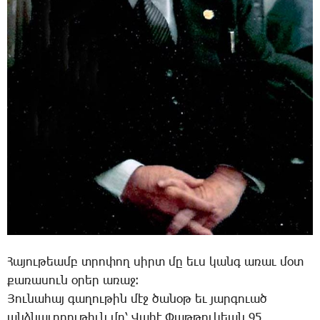
­Հա­յու­թեամբ տրո­փող սիրտ մը եւս կանգ ա­ռաւ մօտ
քա­ռա­սուն օ­րեր ա­ռաջ։
­Յու­նա­հայ գա­ղու­թին մէջ ծա­նօթ եւ յար­գո­ւած
անձ­նա­ւո­րու­թիւն մը՝ ­Վա­հէ ­Փաթ­թու­կեան 95