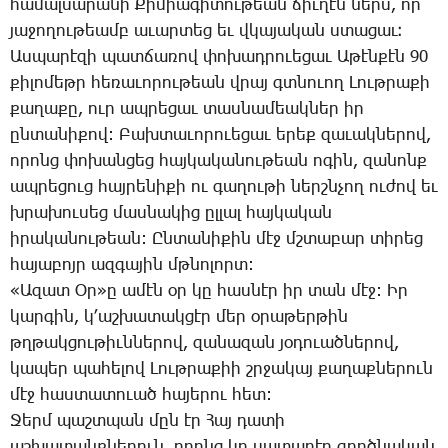
հա­մալ­սա­րա­նի ­Քի­միա­գի­տու­թեան ճիւ­ղէն ներս, որ
յա­ջո­ղու­թեամբ ա­ւար­տեց եւ վկա­յա­կան ստա­ցաւ։
Աս­պա­րէ­զի պատ­ճա­ռով փո­խադ­րո­ւե­ցաւ Ա­թէն­քէն 90
քի­լո­մեթր հե­ռա­ւո­րու­թեան վրայ գտնո­ւող ­Լութ­րա­քի
քա­ղա­քը, ուր ապ­րե­ցաւ տաս­նա­մեակ­ներ իր
ըն­տա­նի­քով: ­Բախ­տա­ւո­րո­ւե­ցաւ ե­րեք զա­ւակ­նե­րով,
ո­րոնց փո­խան­ցեց հայ­կա­կա­նու­թեան ո­գին, զա­նոնք
ապ­րե­ցուց հայ­րե­նի­քի ու գա­ղու­թի ներշն­չող ու­ժով եւ
խրա­խու­սեց մաս­նա­կից ըլ­լալ հայ­կա­կան
ի­րա­կա­նու­թեան: Ըն­տա­նի­քին մէջ մշտա­բար տի­րեց
հա­յա­բոյր ազ­գա­յին մթնո­լորտ:
«Ա­զատ Օր»ը ա­մէն օր կը հաս­նէր իր տան մէջ: Իր
կար­գին, կ­՚աշ­խա­տակ­ցէր մեր օ­րա­թեր­թին
թղթակ­ցու­թիւն­նե­րով, զա­նա­զան յօ­դո­ւած­նե­րով,
կա­պեր պա­հե­լով ­Լութ­րա­քիի շրջա­կայ քա­ղաք­նե­րուն
մէջ հաս­տա­տո­ւած հա­յե­րու հետ:
­Ջերմ պաշտ­պան մըն էր ­Հայ դա­տի
աշ­խա­տանք­նե­րուն, ո­րոնց կը սա­տա­րէր գործ­նա­կան