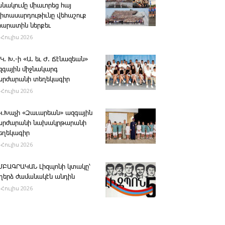
անակումը միաւորեց հայ
րիտասարդութիւնը վեհաշուք
րարատին ներքեւ
 Հուլիս 2026
 Կ. Խ.-ի «Ա. եւ Ժ. ­Ճէնազեան»
զգային միջնակարգ
արժարանի տեղեկագիր
 Հուլիս 2026
․Կ․Խաչի «Զաւարեան» ազգային
արժարանի նախակրթարանի
եղեկագիր
 Հուլիս 2026
ՄԲԱԳՐԱԿԱՆ ­Լիզպոնի կտակը՝
ւղերձ ժամանակէն անդին
 Հուլիս 2026