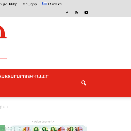
ւթիւններ
Օրագիր
Ελληνικά
ՅԱՅՏԱՐԱՐՈՒԹԻՒՆՆԵՐ
ը»
- Advertisement -