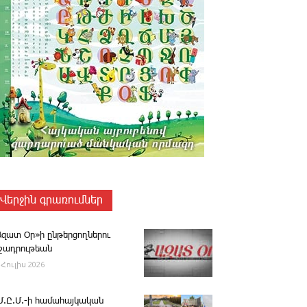
Վերջին գրառումներ
Ազատ Օր»ի ընթերցողներու
ւշադրութեան
 Հուլիս 2026
.Մ.Ը.Մ.-ի համահայկական