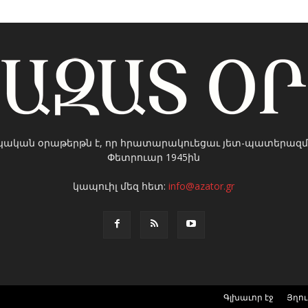
կական օրաթերթն է, որ հրատարակուեցաւ յետ-պատերազմ
Փետրուար 1945ին
կապուիլ մեզ հետ:
info@azator.gr
Գլխաւոր էջ
Յղո