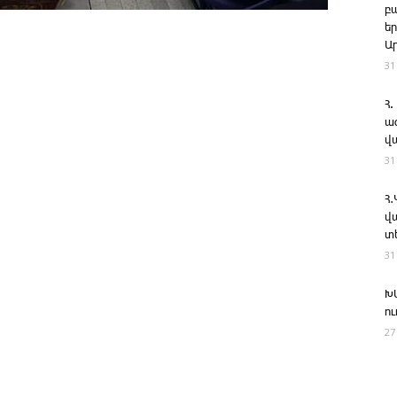
բ
ե
Ա
31
Հ.
ա
վ
31
Հ
վ
տ
31
Խ
ո
27