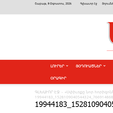
Շաբաթ, 8 Օգոստոս, 2026
Գլխաւոր էջ
Յղումն
ԼՈՒՐԵՐ
ՅՕԴՈՒԱԾՆԵՐ
ՕՐԱԳԻՐ
ԳԼԽԱՒՈՐ ԷՋ
«Սփիւռքը նոր հորիզոն
19944183_1528109040544324_76691486
19944183_1528109040