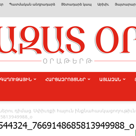
եր
Պատմական անդրադարձ
Յետադարձ կապ
Արխիւ
Յայտարարո
ԳԱՂՈՒԹԱՅԻՆ
ՀԱՐՑԱԶՐՈՅՑՆԵՐ
ԱՅԼԱԶԱՆ
Azat
ներու դիմաց. Սփիւռքի հայուն ինքնահասկացողութիւն
85813949988_o
544324_7669148685813949988_o
Or