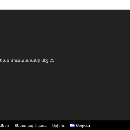
եան Յունաստանի մէջ 25
ւմներ
Յետադարձ կապ
Արխիւ
Ελληνικά