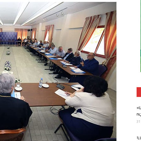
«
ո
31
Հ