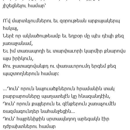
յի­շեց­նե­լու հա­մար՝
Ո՜վ մարտն­չում­նե­րու եւ զօ­րու­թեան ար­քա­յա­կերպ
հսկայ,
­Նե­րէ որ ակ­նա­ծու­թեամբ եւ եղ­բօր մը պէս դէ­պի քեզ
յա­ռա­ջա­նամ,
Եւ իմ տա­ռա­պո­ղի եւ տար­փա­ւո­րի կար­միր քնա­րովս
այս ի­րի­կուն,
­Քու ջա­տա­գո­վանքդ ու փա­ռա­ւո­րումդ եր­գեմ քեզ
պաշ­տող­նե­րուն հա­մար։
…­Դուն՝ ո­րուն նա­յո­ւածք­նե­րուն հրա­մա­նին տակ
բար­բա­րոս­նե­րը պա­ղա­տե­լէն կը հնա­զան­դէին,
­Դուն՝ ո­րուն քայ­լե­րուն եւ զէն­քե­րուն շա­ռա­չու­մէն
ռազ­մա­գուն­դեր նա­հան­ջե­ցին…
­Դուն՝ հայ­րե­նի­քին սրտապն­դող ա­րե­գակն էիր
դժբախտ­նե­րու հա­մար