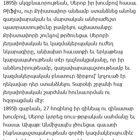
1895ի սկզբնա­ւո­րու­թեան, ­Սե­րոբ իր խում­բով հա­սաւ
­Թիֆ­լիս, ուր Ք­րիս­տա­փոր ան­ձամբ ստանձ­նեց ա­նոնց
գա­ղա­փա­րա­կան եւ մար­տա­կան անհ­րա­ժեշտ
պատ­րաս­տու­թիւ­նը ջամ­բե­լու աշ­խա­տան­քը։
Ք­րիս­տա­փո­րի շուն­չով թրծո­ւե­ցաւ ­Սե­րո­բի
յե­ղա­փո­խա­կան եւ կազ­մա­կեր­պա­կան ու­ժեղ
նկա­րա­գի­րը, ան­խախտ հա­ւատ­քի եւ եր­կա­թեայ
կար­գա­պա­հու­թեան տէր դաշ­նակ­ցա­կա­նը, որ իր
անձ­նո­ւի­րու­թեամբ, գա­ղա­փա­րա­պաշ­տու­թեամբ եւ
կազ­մա­կեր­պա­կան բնա­տուր ձիր­քով՝ կո­չո­ւած էր
ղե­կա­վար դեր ստանձ­նե­լու ­Տա­րօ­նի շրջա­նի հայ
յե­ղա­փո­խա­կան շարժ­ման հու­նա­ւոր­ման ու
հզօ­րաց­ման մէջ։
1895ի գար­նան, 27 հո­գի­նոց իր զի­նեալ ու զի­նա­տար
խում­բով, ­Սե­րոբ կտրեց ռուս-թրքա­կան սահ­մա­նը եւ
հա­սաւ Ախ­լաթ։ Ան­մի­ջա­պէս լծո­ւե­ցաւ գա­ւա­ռի
ինք­նա­պաշտ­պա­նու­թեան գոր­ծի կազ­մա­կեր­պու­մին։