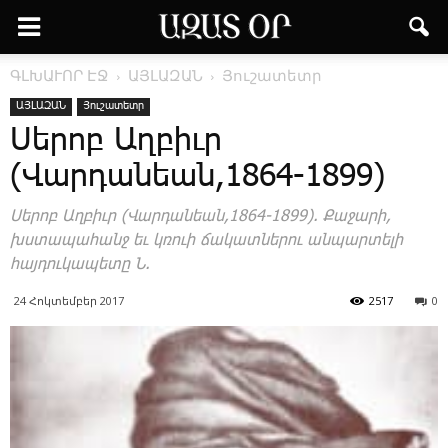
ԳԼԽԱՒՈՐ ԷՋ
ԱՅԼԱԶԱՆ
Յուշատետր
ԱՅԼԱԶԱՆ
Յուշատետր
Սերոբ Աղբիւր
(Վարդանեան,1864-1899)
­Սե­րոբ Աղ­բիւր (­Վար­դա­նեան,1864-1899). ­Քա­ջա­րի,
խստա­պա­հանջ եւ կռո­ւի ճա­կատ­նե­րու ան­պար­տե­լի
հայ­դու­կա­պե­տը Ն.
24 Հոկտեմբեր 2017
2517
0