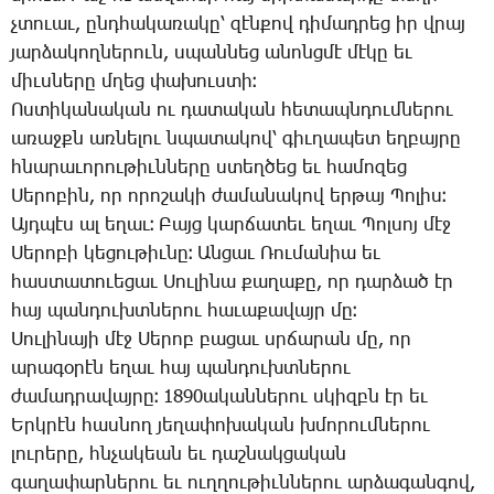
չտո­ւաւ, ընդ­հա­կա­ռա­կը՝ զէն­քով դի­մադ­րեց իր վրայ
յար­ձա­կող­նե­րուն, սպան­նեց ա­նոնց­մէ մէ­կը եւ
միւս­նե­րը մղեց փա­խուս­տի։
Ոս­տի­կա­նա­կան ու դա­տա­կան հե­տապն­դում­նե­րու
ա­ռաջքն առ­նե­լու նպա­տա­կով՝ գիւ­ղա­պետ եղ­բայ­րը
հնա­րա­ւո­րու­թիւն­նե­րը ստեղ­ծեց եւ հա­մո­զեց
­Սե­րո­բին, որ ո­րո­շա­կի ժա­մա­նա­կով եր­թայ ­Պո­լիս։
Այդ­պէս ալ ե­ղաւ։ ­Բայց կար­ճա­տեւ ե­ղաւ ­Պոլ­սոյ մէջ
­Սե­րո­բի կե­ցու­թիւ­նը։ Ան­ցաւ ­Ռու­մա­նիա եւ
հաս­տա­տո­ւե­ցաւ ­Սու­լի­նա քա­ղա­քը, որ դար­ձած էր
հայ պան­դուխտ­նե­րու հա­ւա­քա­վայր մը։
­Սու­լի­նա­յի մէջ ­Սե­րոբ բա­ցաւ սրճա­րան մը, որ
ա­րա­գօ­րէն ե­ղաւ հայ պան­դուխտ­նե­րու
ժա­մադ­րա­վայ­րը։ 1890ա­կան­նե­րու սկիզբն էր եւ
Երկ­րէն հաս­նող յե­ղա­փո­խա­կան խմո­րում­նե­րու
լու­րե­րը, հնչա­կեան եւ դաշ­նակ­ցա­կան
գա­ղա­փար­նե­րու եւ ուղ­ղու­թիւն­նե­րու ար­ձա­գան­գով,