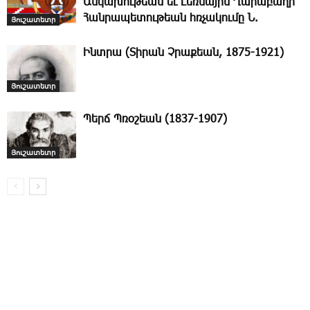
Անկախութեան եւ Լեռնային Ղարաբաղի
Հանրապետութեան հռչակումը Ն.
Յուշատետր
Ինտրա (Տիրան Չրաքեան, 1875-1921)
Յուշատետր
Պերճ Պռօշեան (1837-1907)
Յուշատետր