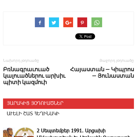
Նախորդ յօդուածը
Յաջորդ յօդուածը
Բռնագրաւուած
Հայաստան — Կիպրոս
կալուածներու արխիւ
— Յունաստան
պիտի կազմուի
ՅԱՐԱԿԻՑ ՅՕԴՈՒԱԾՆԵՐ
ԱՒԵԼԻ ՇԱՏ ՀԵՂԻՆԱԿԻ
2 Սեպտեմբեր 1991. Արցախի