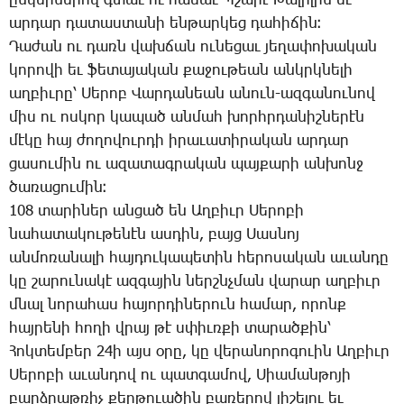
ըն­կեր­նե­րով գտաւ ու հա­սաւ Պ­շա­րէ ­Խա­լի­լին եւ
ար­դար դա­տաս­տա­նի են­թար­կեց դա­հի­ճին։
­Դա­ժան ու դառն վախ­ճան ու­նե­ցաւ յե­ղա­փո­խա­կան
կո­րո­վի եւ ֆե­տա­յա­կան քա­ջու­թեան անկրկ­նե­լի
աղ­բիւ­րը՝ ­Սե­րոբ ­Վար­դա­նեան ա­նուն-ազ­գա­նու­նով
միս ու ոս­կոր կա­պած ան­մահ խորհր­դա­նիշ­նե­րէն
մէ­կը հայ ժո­ղո­վուր­դի ի­րա­ւա­տի­րա­կան ար­դար
ցա­սու­մին ու ա­զա­տագ­րա­կան պայ­քա­րի ան­խոնջ
ծա­ռա­ցու­մին։
108 տա­րի­ներ ան­ցած են Աղ­բիւր ­Սե­րո­բի
նա­հա­տա­կու­թե­նէն աս­դին, բայց ­Սաս­նոյ
ան­մո­ռա­նա­լի հայ­դու­կա­պե­տին հե­րո­սա­կան ա­ւան­դը
կը շա­րու­նա­կէ ազ­գա­յին ներշնչ­ման վա­րար աղ­բիւր
մնալ նո­րա­հաս հա­յոր­դի­նե­րուն հա­մար, ո­րոնք
հայ­րե­նի հո­ղի վրայ թէ սփիւռ­քի տա­րած­քին՝
­Հոկ­տեմ­բեր 24ի այս օ­րը, կը վե­րա­նո­րոգո­ւին Աղ­բիւր
­Սե­րո­բի ա­ւան­դով ու պատ­գա­մով, ­Սիա­ման­թո­յի
բարձ­րաթ­ռիչ քեր­թո­ւա­ծին բա­ռե­րով յի­շե­լու եւ