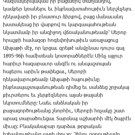
­Կազ­մա­կեր­պա­կան իր բա­ցա­ռիկ տա­ղան­դով,
կամ­քեր կռա­նե­լու եւ ինք­նավս­տա­հու­թիւն ներշն­չե­լու
ղե­կա­վա­րի իր բնա­տուր ձիր­քով, բայց մա­նա­ւանդ
խստա­կեաց իր վար­քով ու կար­գա­պա­հու­թեան
նկատ­մամբ իր ան­զի­ջող վճռա­կա­նու­թեամբ՝ ­Սե­րոբ
հրաշ­քի հա­մա­զօր հո­գե­փո­խու­թիւն ա­ռա­ջա­ցուց
Ախ­լա­թի մէջ, որ կրցաւ գրե­թէ անվը­նաս դուրս գալ
1895-96ի հա­մի­տեան կո­տո­րած­նե­րէն։ ­Մինչ այ­լուր
հա­րիւր հա­զա­րա­ւոր ան­զէն ու ան­պաշտ­պան
հա­յե­րու ա­րիւն թա­փե­ցաւ, ­Սե­րո­բի
ղե­կա­վա­րու­թեամբ Ախ­լա­թի հա­յու­թիւ­նը
ինք­նա­պաշտ­պա­նու­թեան դի­մեց եւ սան­ձեց շրջա­կայ
քիւր­տե­րու եւ չեր­քէզ­նե­րու ա­լան-թա­լա­նի
նկրտում­նե­րը։ ­Նաեւ անձ­նա­կան իր
քա­ջա­գոր­ծու­թեանց շնոր­հիւ, ­Սե­րո­բի հռչա­կը շատ
ա­րագ տա­րա­ծո­ւե­ցաւ ­Տա­րօ­նայ աշ­խար­հի մէկ ծայ­րէն
միւ­սը։ Բ­նա­կա­նա­բար դար­ձաւ թրքա­կան
իշ­խա­նու­թեանց աչ­քի փու­շը։ ­Զի­նու զօ­րու­թեամբ