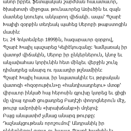
ա­նոր իբ­րեւ ֆե­տա­յա­կան շարժ­ման հա­ւա­տա­ւոր,
ծխա­խո­տի մի­ջո­ցաւ թու­նա­ւո­րեց Ա­ռիւ­ծին եւ զայն
մատ­նեց կռո­ւե­լու ան­կա­րող վի­ճա­կի. ա­պա՝ Պ­շա­րէ
­Խա­լի­լի զօր­քին տե­ղեակ պա­հեց ­Սե­րո­բի թաքս­տո­ցին
մա­սին։
Եւ 24 ­Հոկ­տեմ­բեր 1899ին, հա­զա­րա­ւոր զօր­քով,
Պ­շա­րէ ­Խա­լիլ պա­շա­րեց ­Կե­լիէ­կու­զա­նը։ ­Համ­կա­ռակ իր
վա­տոյժ վի­ճա­կին, ­Սե­րոբ իր ըն­կեր­նե­րուն, կնոջ եւ
ան­չա­փա­հաս կո­րիւ­նին հետ մին­չեւ վեր­ջին շունչ
դի­մադրեց ա­նարգ ու դա­ւա­դիր թշնա­միին։
Պ­շա­րէ ­Խա­լիլ հա­սաւ իր նպա­տա­կին։ Եւ թրքա­կան
վա­տո­գի «հզօ­րու­թիւն»ը «հան­դի­սադ­րե­լու» մտօք՝
վի­րա­ւոր ին­կած հայ հե­րո­սին գլու­խը կտրեց եւ ցի­ցի
մը վրայ դրած ցու­ցադ­րեց ­Բա­ղէ­շի փո­ղոց­նե­րուն մէջ,
թուրք ամ­բո­խին «խրախ­ճանք»ի մղե­լով։
­Բայց ան­պա­տիժ չմնաց ա­նարգ թուր­քը։
­Դաշ­նակ­ցու­թեան ո­րո­շու­մով՝ Անդ­րա­նիկ իր