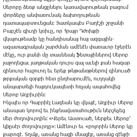
­Սե­րո­բը ձեռք ան­ցը­նե­լու կա­ռա­վա­րու­թեան բա­զում
փոր­ձե­րը ան­փա­ռու­նակ ձա­խո­ղու­թեան
դա­տա­պար­տո­ւե­ցան։ ­Յատ­կա­պէս ­Բա­ղէ­շի շրջա­նի
­Բաբ­շէն գիւ­ղի կռի­ւը, որ Հ­րայր Դ­ժոխ­քի
վկա­յու­թեամբ կը հան­դի­սա­նայ հայ ազ­գա­յին-
ա­զա­տագ­րա­կան շարժ­ման ա­մէ­նէն փա­ռա­ւոր է­ջե­րէն
մէ­կը, ուր քա­նի մը տաս­նեակ ֆե­տա­յի­նե­րով ­Սե­րոբ
յա­ջո­ղե­ցաւ յաղ­թա­կան դուրս գալ ա­ւե­լի քան հա­զար
զի­նո­ւոր հա­շուող եւ ե­րեք թնթա­նօթ­նե­րով զի­նո­ւած
թրքա­կան զօր­քի հետ ընդ­հա­րու­մէն, ուղ­ղա­կի
ան­պար­տե­լի հայ­դու­կա­պե­տի հռչակ ա­պա­հո­վեց
­Սե­րոբ Աղ­բիւ­րին։
Ինչ­պէս որ ­Գաբ­րիէլ ­Լա­զեան կը վկա­յէ, Աղ­բիւր ­Սե­րոբ
անս­պառ կո­րով եւ ինք­նավս­տա­հու­թիւն ներշն­չեց
մեր ժո­ղո­վուր­դին։ «­Վե­րեւ Աս­տո­ւած, ներ­քեւ ­Սե­րոբ՝
կ­þը­սէր ժո­ղո­վուր­դը»։ Ա­մէ­նուր եւ «բո­լո­րին ­Սե­րոբ կը
քա­րո­զէ. Տ­ղա՜ք, ա­ռանց հա­ցի մնա­ցէք, ա­ռանց զէն­քի