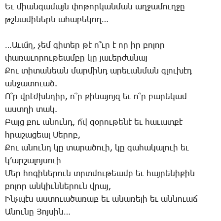
Եւ միան­գա­մայն փո­թոր­կան­ման աղ­ջա­մուղ­ջը
թշնա­մի­ներն ա­հա­բե­կող…
…Ա­ւա՜ղ, չեմ գի­տեր թէ ո՞ւր է որ իր բո­լոր
փա­ռա­ւո­րու­թեամ­բը կը յա­ւեր­ժա­նայ
­Քու տի­տա­նեան մար­մինդ ա­րե­ւան­ման գլու­խէդ
ան­ջա­տո­ւած.
Ո՞ր վրէժխն­դիր, ո՞ր քի­նա­յոյզ եւ ո՞ր բա­րե­կամ
աստ­ղի տակ.
­Բայց քու ա­նունդ, ո՜վ զօ­րու­թե­նէ եւ հա­ւատ­քէ
հրա­շա­ցեալ ­Սե­րոբ,
­Քու ա­նունդ կը տա­րա­ծո­ւի, կը գա­հա­կա­լո­ւի եւ
կ’ար­շա­լոյ­սո­ւի
­Մեր հո­գի­նե­րուն տրտմու­թեամբ եւ հայ­րե­նի­քին
բո­լոր ան­կիւն­նե­րուն վրայ,
Ինչ­պէս աս­տո­ւա­ծա­ռաք եւ ա­նա­ռե­լի եւ ան­նո­ւաճ
Ա­նու­նը ­Յոյ­սին…