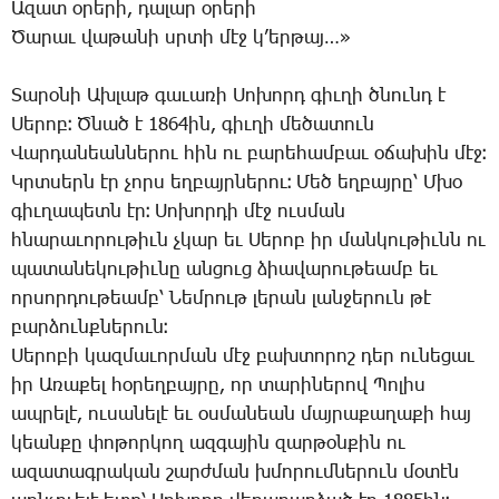
Ա­զատ օ­րե­րի, դա­լար օ­րե­րի
­Ծա­րաւ վա­թա­նի սրտի մէջ կ­’եր­թայ…»
­Տա­րօ­նի Ախ­լաթ գա­ւա­ռի ­Սո­խորդ գիւ­ղի ծնունդ է
­Սե­րոբ։ Ծ­նած է 1864ին, գիւ­ղի մե­ծա­տուն
­Վար­դա­նեան­նե­րու հին ու բա­րե­համ­բաւ օ­ճա­խին մէջ։
Կրտ­սերն էր չորս եղ­բայր­նե­րու։ ­Մեծ եղ­բայ­րը՝ Մ­խօ
գիւ­ղա­պետն էր։ ­Սո­խոր­դի մէջ ուս­ման
հնա­րա­ւո­րու­թիւն չկար եւ ­Սե­րոբ իր ման­կու­թիւնն ու
պա­տա­նե­կու­թիւ­նը ան­ցուց ձիա­վա­րու­թեամբ եւ
որ­սոր­դու­թեամբ՝ ­Նեմ­րութ լե­րան լան­ջե­րուն թէ
բար­ձունք­նե­րուն։
­Սե­րո­բի կազ­մա­ւոր­ման մէջ բախ­տո­րոշ դեր ու­նե­ցաւ
իր Ա­ռա­քել հօ­րեղ­բայ­րը, որ տա­րի­նե­րով ­Պո­լիս
ապ­րե­լէ, ու­սա­նե­լէ եւ օս­մա­նեան մայ­րա­քա­ղա­քի հայ
կեան­քը փո­թոր­կող ազ­գա­յին զար­թօն­քին ու
ա­զա­տագ­րա­կան շարժ­ման խմո­րում­նե­րուն մօ­տէն