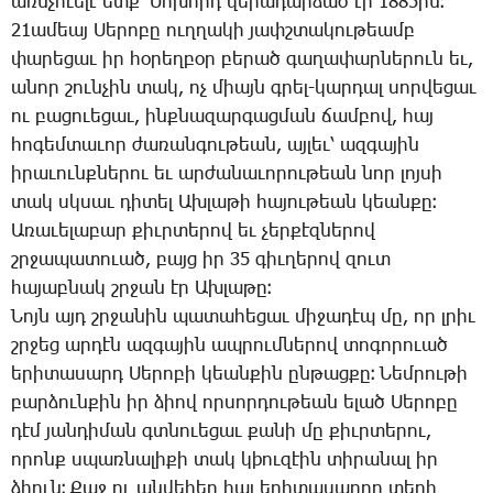
առն­չո­ւե­լէ ետք՝ ­Սո­խորդ վե­րա­դար­ձած էր 1885ին։
21ա­մեայ ­Սե­րո­բը ուղ­ղա­կի յափշ­տա­կու­թեամբ
փա­րե­ցաւ իր հօ­րեղ­բօր բե­րած գա­ղա­փար­նե­րուն եւ,
ա­նոր շուն­չին տակ, ոչ միայն գրել-կար­դալ սոր­վե­ցաւ
ու բա­ցո­ւե­ցաւ, ինք­նա­զար­գաց­ման ճամ­բով, հայ
հո­գեմ­տա­ւոր ժա­ռան­գու­թեան, այ­լեւ՝ ազ­գա­յին
ի­րա­ւունք­նե­րու եւ ար­ժա­նա­ւո­րու­թեան նոր լոյ­սի
տակ սկսաւ դի­տել Ախ­լա­թի հա­յու­թեան կեան­քը։
Ա­ռա­ւե­լա­բար քիւր­տե­րով եւ չեր­քէզ­նե­րով
շրջա­պատուած, բայց իր 35 գիւ­ղե­րով զուտ
հա­յաբ­նակ շրջան էր Ախ­լա­թը։
­Նոյն այդ շրջա­նին պա­տա­հե­ցաւ մի­ջա­դէպ մը, որ լրիւ
շրջեց ար­դէն ազ­գա­յին ապ­րում­նե­րով տո­գո­րուած
ե­րի­տա­սարդ ­Սե­րո­բի կեան­քին ըն­թաց­քը։ ­Նեմ­րու­թի
բար­ձուն­քին իր ձիով որ­սոր­դու­թեան ե­լած ­Սե­րո­բը
դէմ յան­դի­ման գտնո­ւե­ցաւ քա­նի մը քիւր­տե­րու,
ո­րոնք սպառ­նա­լի­քի տակ կ­þու­զէին տի­րա­նալ իր
ձիուն։ ­Քաջ ու ան­վե­հեր հայ ե­րի­տա­սար­դը տե­ղի