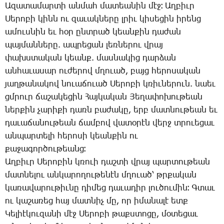
Ա­զա­տա­մար­տի ան­մահ մա­տեա­նին մէջ։ Աղ­բիւր
­Սե­րո­բի կինն ու զա­ւակ­նե­րը լրիւ կի­սե­ցին ի­րենց
ա­մուս­նին եւ հօր ընտ­րած կեան­քին դա­ժան
պայ­ման­նե­րը. ապ­րե­ցան լեռ­նե­րու վրայ
փախս­տա­կան կեանք. մաս­նա­կից դար­ձան
ան­հա­ւա­սար ու­ժե­րով մղո­ւած, բայց հե­րո­սա­կան
յաղ­թա­նա­կով նո­ւա­ճո­ւած ­Սե­րո­բի կռիւ­նե­րուն. նաեւ
ցմրուր ճա­շա­կե­ցին ­Հայ­կա­կան ­Յե­ղա­փո­խու­թեան
ներ­քին չա­րի­քի դառն բա­ժա­կը, երբ մատ­նու­թեան եւ
դա­ւա­ճա­նու­թեան ճամ­բով վա­տօ­րէն վերջ տրո­ւե­ցաւ
ան­պար­տե­լի հե­րո­սի կեան­քին ու
քա­ջա­գոր­ծու­թեանց։
Աղ­բիւր ­Սե­րո­բին կռո­ւի դաշ­տի վրայ պար­տու­թեան
մատ­նե­լու ան­կա­րո­ղու­թե­նէն մղո­ւած՝ թրքա­կան
կա­ռա­վա­րու­թիւ­նը դի­մեց դա­ւա­դիր լու­ծու­մին։ Գ­տաւ
ու կա­շա­ռեց հայ մատ­նիչ մը, որ ի­մա­նա­լէ ետք
­Կե­լիէ­կու­զա­նի մէջ ­Սե­րո­բի թաքս­տո­ցը, մօ­տե­ցաւ