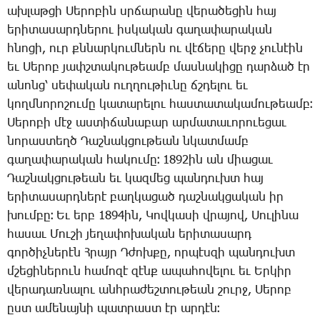
ախ­լաթ­ցի ­Սե­րո­բին սրճա­րա­նը վե­րա­ծե­ցին հայ
ե­րի­տա­սարդ­նե­րու իս­կա­կան գա­ղա­փա­րա­կան
հնո­ցի, ուր քննար­կում­ներն ու վէ­ճե­րը վերջ չու­նէին
եւ ­Սե­րոբ յափշ­տա­կու­թեամբ մաս­նա­կի­ցը դար­ձած էր
ա­նոնց՝ սե­փա­կան ուղ­ղու­թիւ­նը ճշդե­լու եւ
կողմ­նո­րո­շու­մը կա­տա­րե­լու հաս­տա­տա­կա­մու­թեամբ։
­Սե­րո­բի մէջ աս­տի­ճա­նա­բար ար­մա­տա­ւո­րո­ւե­ցաւ
նո­րաս­տեղծ ­Դաշ­նակ­ցու­թեան նկատ­մամբ
գա­ղա­փա­րա­կան հա­կու­մը։ 1892ին ան միա­ցաւ
­Դաշ­նակ­ցու­թեան եւ կազ­մեց պան­դուխտ հայ
ե­րի­տա­սարդ­նե­րէ բաղ­կա­ցած դաշ­նակ­ցա­կան իր
խում­բը։ Եւ երբ 1894ին, ­Կով­կա­սի վրա­յով, ­Սու­լի­նա
հա­սաւ ­Մու­շի յե­ղա­փո­խա­կան ե­րի­տա­սարդ
գոր­ծիչ­նե­րէն Հ­րայր Դ­ժոխ­քը, որ­պէս­զի պան­դուխտ
մշե­ցի­նե­րուն հա­մո­զէ զէնք ա­պա­հո­վե­լու եւ Եր­կիր
վե­րա­դառ­նա­լու անհ­րա­ժեշ­տու­թեան շուրջ, ­Սե­րոբ
ըստ ա­մե­նայ­նի պատ­րաստ էր ար­դէն։