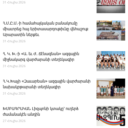
31 Հուլիս 2026
Հ.Մ.Ը.Մ.-ի համահայկական բանակումը
միաւորեց հայ երիտասարդութիւնը վեհաշուք
Արարատին ներքեւ
31 Հուլիս 2026
Հ. Կ. Խ.-ի «Ա. եւ Ժ. ­Ճէնազեան» ազգային
միջնակարգ վարժարանի տեղեկագիր
31 Հուլիս 2026
Հ․Կ․Խաչի «Զաւարեան» ազգային վարժարանի
նախակրթարանի տեղեկագիր
31 Հուլիս 2026
ԽՄԲԱԳՐԱԿԱՆ ­Լիզպոնի կտակը՝ ուղերձ
ժամանակէն անդին
27 Հուլիս 2026