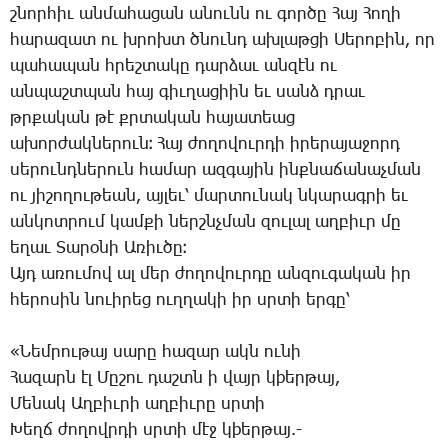
շնոր­հիւ ան­մա­հա­ցան ա­նունն ու գոր­ծը ­Հայ ­Հո­ղի
հա­րա­զատ ու խրոխտ ծնունդ ախ­լաթ­ցի ­Սե­րո­բին, որ
պա­հա­պան հրեշ­տա­կը դար­ձաւ ան­զէն ու
ան­պաշտ­պան հայ գիւ­ղա­ցիին եւ սանձ դրաւ
թրքա­կան թէ քրտա­կան հա­յա­տեաց
ա­խոր­ժակ­նե­րուն։ ­Հայ ժո­ղո­վուր­դի ի­րե­րա­յա­ջորդ
սե­րունդ­նե­րուն հա­մար ազ­գա­յին ինք­նա­ճա­նաչ­ման
ու յի­շո­ղու­թեան, այ­լեւ՝ մար­տու­նակ նկա­րագ­րի եւ
ան­կոտ­րում կամ­քի ներշնչման զու­լալ աղ­բիւր մը
ե­ղաւ ­Տա­րօ­նի Ա­ռիւ­ծը։
Այդ ա­ռու­մով ալ մեր ժո­ղո­վուր­դը ան­զու­գա­կան իր
հե­րո­սին նո­ւի­րեց ուղ­ղա­կի իր սրտի եր­գը՝
«­Նեմ­րու­թայ սա­րը հա­զար ակն ու­նի
­Հա­զարն էլ ­Մը­շու դաշտն ի վայր կ­þեր­թայ,
­Մե­նակ Աղ­բիւ­րի աղ­բիւ­րը սրտի
­Խեղճ ժո­ղովր­դի սրտի մէջ կ­þեր­թայ.-