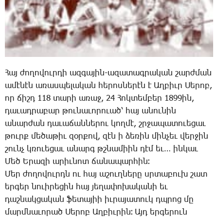
­Հայ ժո­ղո­վուր­դի ազ­գա­յին-ա­զա­տագ­րա­կան շարժ­ման
ա­մէ­նէն ա­ռաս­պե­լա­կան հե­րոս­նե­րէն է Աղ­բիւր ­Սե­րոբ,
որ ճիշդ 118 տա­րի ա­ռաջ, 24 ­Հոկ­տեմ­բեր 1899ին,
դա­ւադ­րա­բար թու­նա­ւո­րո­ւած՝ հայ ա­նու­նին
ա­նար­ժան դա­ւա­ճան­նե­րու կող­մէ, շրջա­պա­տո­ւե­ցաւ
թուրք մե­ծա­թիւ զօր­քով, զէն ի ձե­ռին մին­չեւ վեր­ջին
շունչ կռո­ւե­ցաւ ա­նարգ թշնա­միին դէմ եւ… ին­կաւ
­Մեծ Ե­րա­զի ա­րիւ­նոտ ճա­նա­պար­հին։
­Մեր ժո­ղո­վուրդն ու հայ ա­շուղ­նե­րը սրտա­բուխ շատ
եր­գեր նո­ւի­րե­ցին հայ յե­ղա­փո­խա­կա­նի եւ
դաշ­նակ­ցա­կան ֆե­տա­յիի իւ­րա­յա­տուկ դպրոց մը
մարմ­նա­ւո­րած ­Սե­րոբ Աղ­բիւ­րին։ Այդ եր­գե­րուն