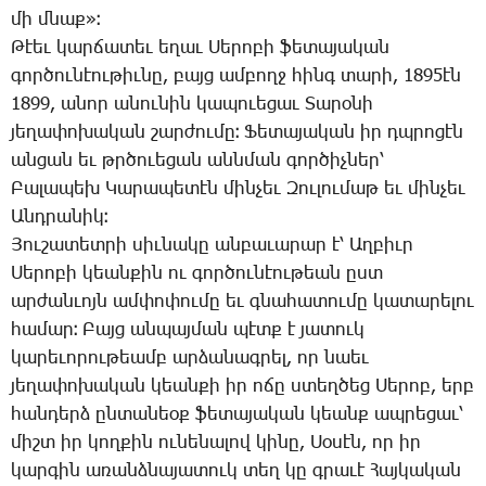
մի մնաք»։
­Թէեւ կար­ճա­տեւ ե­ղաւ ­Սե­րո­բի ֆե­տա­յա­կան
գոր­ծու­նէու­թիւ­նը, բայց ամ­բողջ հինգ տա­րի, 1895էն
1899, ա­նոր ա­նու­նին կա­պո­ւե­ցաւ ­Տա­րօ­նի
յե­ղա­փո­խա­կան շար­ժու­մը։ ­Ֆե­տա­յա­կան իր դպրո­ցէն
ան­ցան եւ թրծուեցան անն­ման գոր­ծիչ­ներ՝
­Բա­լա­պեխ ­Կա­րա­պե­տէն մին­չեւ ­Զու­լու­մաթ եւ մին­չեւ
Անդ­րա­նիկ։
­Յու­շա­տետ­րի սիւ­նա­կը ան­բա­ւա­րար է՝ Աղ­բիւր
­Սե­րո­բի կեան­քին ու գոր­ծու­նէու­թեան ըստ
ար­ժան­ւոյն ամ­փո­փու­մը եւ գնա­հա­տու­մը կա­տա­րե­լու
հա­մար։ ­Բայց ան­պայ­ման պէտք է յա­տուկ
կա­րե­ւո­րու­թեամբ ար­ձա­նագ­րել, որ նաեւ
յե­ղա­փո­խա­կան կեան­քի իր ո­ճը ստեղ­ծեց ­Սե­րոբ, երբ
հան­դերձ ըն­տա­նեօք ֆե­տա­յա­կան կեանք ապ­րե­ցաւ՝
միշտ իր կող­քին ու­նե­նա­լով կի­նը, ­Սօ­սէն, որ իր
կար­գին ա­ռանձ­նա­յա­տուկ տեղ կը գրա­ւէ ­Հայ­կա­կան