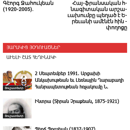
Գէորգ ­Ջա­հու­կեան
Հայ-ֆ­­րան­սա­կան հ­­
(1920-2005).
նա­գի­տա­կան ար­շա­
ւա­խում­բը պե­ղած է Ե­
րե­ւա­նի ա­մէ­նէն ­հին ­
փո­ղո­ցը
ՅԱՐԱԿԻՑ ՅՕԴՈՒԱԾՆԵՐ
ԱՒԵԼԻ ՇԱՏ ՀԵՂԻՆԱԿԻ
2 Սեպտեմբեր 1991. Արցախի
Անկախութեան եւ Լեռնային Ղարաբաղի
Հանրապետութեան հռչակումը Ն.
Յուշատետր
Ինտրա (Տիրան Չրաքեան, 1875-1921)
Յուշատետր
Պերճ Պռօշեան (1837-1907)