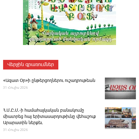
Վերջին գրառումներ
«Ազատ Օր»ի ընթերցողներու ուշադրութեան
31 Հուլիս 2026
Հ.Մ.Ը.Մ.-ի համահայկական բանակումը
միաւորեց հայ երիտասարդութիւնը վեհաշուք
Արարատին ներքեւ
31 Հուլիս 2026