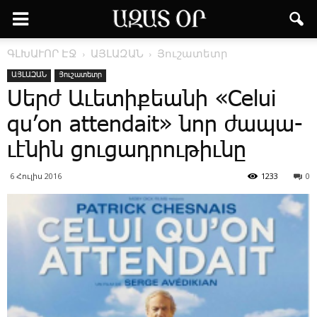
ԳԼԽԱՒՈՐ ԷՋ
ԱՅԼԱԶԱՆ
Յուշատետր
ԱՅԼԱԶԱՆ
Յուշատետր
Սերժ Ա­ւե­տի­քեա­նի «Celui
qu’on attendait» նոր ժա­պա­
ւէ­նին ցու­ցադ­րու­թիւ­նը
6 Հուլիս 2016
1233
0