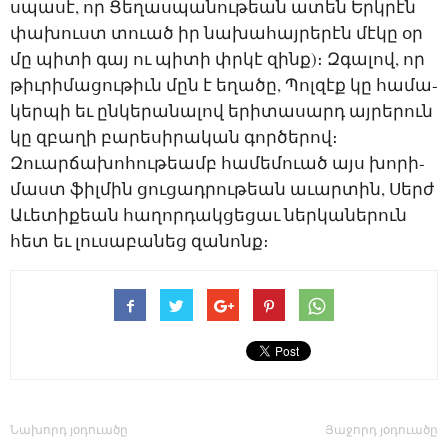
սպա­սէ, որ ­Ցե­ղաս­պա­նու­թեան ա­տեն Երկ­րէն
փա­խուստ տո­ւած իր նա­խա­հայ­րե­րէն մէ­կը օր
մը պի­տի գայ ու պի­տի փրկէ զինք)։ Զ­գա­լով, որ
թիւ­րի­մա­ցու­թիւն մըն է ե­ղա­ծը, ­Պոլ­զէք կը հա­մա­
կեր­պի եւ ըն­կե­րա­նա­լով ե­րի­տա­սարդ այ­րե­րուն
կը զբա­ղի բա­րե­սի­րա­կան գոր­ծե­րով։
Զո­ւար­ճա­խո­հու­թեամբ հա­մե­մո­ւած այս խո­րի­
մաստ ֆիլ­մին ցու­ցադ­րու­թեան ա­ւար­տին, ­Սերժ
Ա­ւե­տի­քեան հա­ղոր­դակ­ցե­ցաւ ներ­կա­նե­րուն
հետ եւ լու­սա­բա­նեց զա­նոնք։
Նախորդ յօդուածը
Յաջորդ յօդուածը