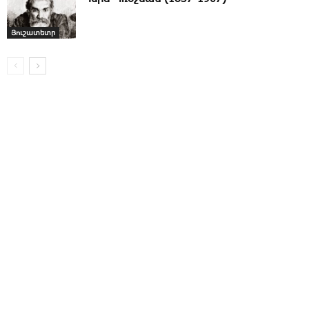
Յուշատետր