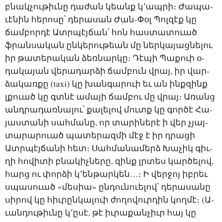
բնակ­չու­թիւ­նը դա­ժան կեանք կ­՚ապ­րի։ ­Ժա­պա­
ւէ­նին հե­րո­սը՝ դե­րա­սան ­Ժան-­Փօլ ­Պոլ­զէք կը
ճամ­բոր­դէ Ատր­պէյ­ճան՝ հոն հաս­տա­տո­ւած
ֆրան­սա­կան ըն­կե­րու­թեան մը ներ­կա­յաց­նե­լու
իր թա­տե­րա­կան ձեռ­նար­կը։ ­Դէ­պի ­Պա­քո­ւի օ­
դա­կա­յան վե­րա­դար­ձի ճամ­բուն վրայ, իր վար­
ձա­կառ­քը (taxi) կը խան­գա­րո­ւի եւ ան ինք­զինք
լքո­ւած կը գտնէ ա­մա­յի ճամ­բու մը վրայ։ Ա­ռանց
անդ­րա­դառ­նա­լու՝ քա­լե­լով մուտք կը գոր­ծէ ­Հա­
յաս­տա­նի սահ­մա­նը, որ տա­րի­նե­րէ ի վեր չյայ­
տա­րա­րո­ւած պա­տե­րազ­մի մէջ է իր դրա­ցի
Ատր­պէյ­ճա­նի հետ։ ­Սահ­մա­նա­մերձ ­Խա­չիկ գիւ­
ղի հո­վի­տի բնա­կիչ­նե­րը, զինք լրտես կար­ծե­լով,
հարց ու փոր­ձի կ­՚են­թար­կեն…։ Ի վեր­ջոյ իբ­րեւ
սպա­սո­ւած «մե­սիա» ըն­դու­նո­ւե­լով՝ դե­րա­սա­նը
սի­րով կը հիւ­րըն­կա­լո­ւի ժո­ղո­վուր­դին կող­մէ։ (Ա­
ւան­դու­թիւ­նը կ­՚ը­սէ, թէ իւ­րա­քան­չիւր հայ կը