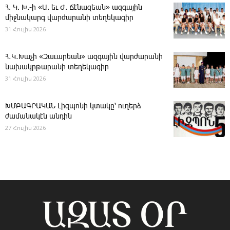
Հ. Կ. Խ.-ի «Ա. եւ Ժ. ­Ճէնազեան» ազգային
միջնակարգ վարժարանի տեղեկագիր
31 Հուլիս 2026
Հ․Կ․Խաչի «Զաւարեան» ազգային վարժարանի
նախակրթարանի տեղեկագիր
31 Հուլիս 2026
ԽՄԲԱԳՐԱԿԱՆ ­Լիզպոնի կտակը՝ ուղերձ
ժամանակէն անդին
27 Հուլիս 2026