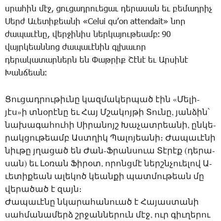
սրա­հին մէջ, ցու­ցադ­րո­ւե­ցաւ դե­րա­սան եւ բե­մադ­րիչ
­Սերժ Ա­ւե­տի­քեա­նի «Celui qu’on attendait» նոր
ժա­պա­ւէ­նը, վեր­ջի­նիս ներ­կա­յու­թեամբ։ 90
վայր­կեան­նոց ժա­պա­ւէ­նին գլխա­ւոր
դե­րա­կա­տար­ներն են ­Փաթ­րիք ­Շէ­նէ եւ Ար­սի­նէ
­Խան­ճեան։
Ցու­ցադ­րու­թիւ­նը կազ­մա­կեր­պած էին «­Մե­լի­
յէս»ի տնօ­րէ­նը եւ ­Հայ Մ­շա­կոյ­թի ­Տու­նը, յան­ձին՝
նա­խա­գա­հու­հի ­Սի­րա­նոյշ ­Խա­չատ­րեա­նի, ըն­կե­
րակ­ցու­թեամբ Աստ­ղիկ ­Պա­լո­յեա­նի։ ­Ժա­պա­ւէ­նի
նիւ­թը յղա­ցած են ­Ժան-Ֆ­րան­սո­ւա Տէ­րէք (դե­րա­
սան) եւ ­Լօ­ռան ­Ֆի­րօտ, ո­րոնց­մէ ներշն­չո­ւե­լով Ա­
ւե­տի­քեան ա­լե­կոծ կեան­քի պատ­մու­թեան մը
վե­րա­ծած է զայն։
Ժա­պա­ւէ­նը նկա­րա­հա­նո­ւած է ­Հա­յաս­տա­նի
սահ­մա­նա­մերձ շրջան­նե­րուն մէջ, ուր գիւ­ղե­րու