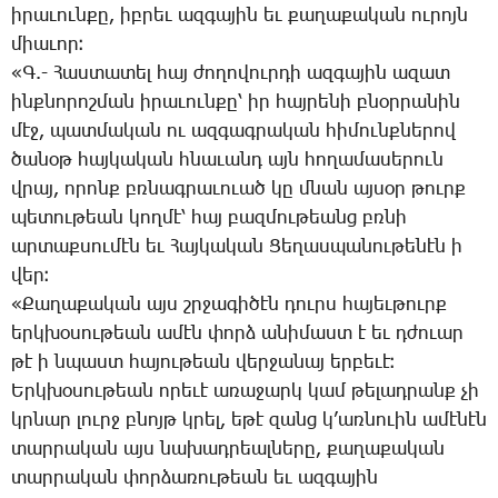
ի­րա­ւուն­քը, իբ­րեւ ազ­գա­յին եւ քա­ղա­քա­կան ու­րոյն
միա­ւոր։
«Գ.- ­Հաս­տա­տել հայ ժո­ղո­վուր­դի ազ­գա­յին ա­զատ
ինք­նո­րոշ­ման ի­րա­ւուն­քը՝ իր հայ­րե­նի բնօր­րա­նին
մէջ, պատ­մա­կան ու ազ­գագ­րա­կան հի­մունք­նե­րով
ծա­նօթ հայ­կա­կան հնա­ւանդ այն հո­ղա­մա­սե­րուն
վրայ, ո­րոնք բռնագ­րա­ւո­ւած կը մնան այ­սօր թուրք
պե­տու­թեան կող­մէ՝ հայ բազ­մու­թեանց բռնի
ար­տաք­սու­մէն եւ ­Հայ­կա­կան ­Ցե­ղաս­պա­նու­թե­նէն ի
վեր։
«­Քա­ղա­քա­կան այս շրջա­գի­ծէն դուրս հա­յեւ­թուրք
երկ­խօ­սու­թեան ա­մէն փորձ ա­նի­մաստ է եւ դժո­ւար
թէ ի նպաստ հա­յու­թեան վեր­ջա­նայ եր­բե­ւէ։
Երկ­խօ­սու­թեան ո­րե­ւէ ա­ռա­ջարկ կամ թե­լադ­րանք չի
կրնար լուրջ բնոյթ կրել, ե­թէ զանց կ­’առ­նո­ւին ա­մէ­նէն
տար­րա­կան այս նա­խադ­րեալ­նե­րը, քա­ղա­քա­կան
տար­րա­կան փոր­ձա­ռու­թեան եւ ազ­գա­յին