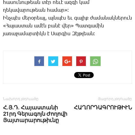
հա­սու­նու­թեան տէր ոե­ւէ ազ­գի կամ
ղե­կա­վա­րու­թեան հա­մար»։
Ինչ­պէս մե­րօ­րեայ, այն­պէս եւ գա­լիք ժա­մա­նակ­նե­րուն
«­Հա­յաս­տան ա­մէն բա­նէ վեր» ­Պատ­գա­մին
յա­ռա­ջա­մար­տիկն է ­Սար­գիս ­Զէյթ­լեան։
Նախորդ յօդուածը
Յաջորդ յօդուածը
Հ.Յ.Դ. Հայաստանի
ՀԱՂՈՐԴԱԳՐՈՒԹԻՒՆ
21րդ Գերագոյն Ժողովի
Յայտարարութիւնը