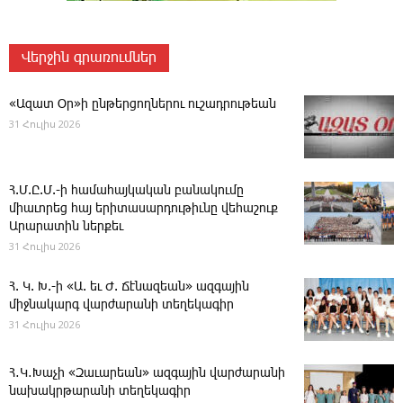
Վերջին գրառումներ
«Ազատ Օր»ի ընթերցողներու ուշադրութեան
31 Հուլիս 2026
Հ.Մ.Ը.Մ.-ի համահայկական բանակումը
միաւորեց հայ երիտասարդութիւնը վեհաշուք
Արարատին ներքեւ
31 Հուլիս 2026
Հ. Կ. Խ.-ի «Ա. եւ Ժ. ­Ճէնազեան» ազգային
միջնակարգ վարժարանի տեղեկագիր
31 Հուլիս 2026
Հ․Կ․Խաչի «Զաւարեան» ազգային վարժարանի
նախակրթարանի տեղեկագիր