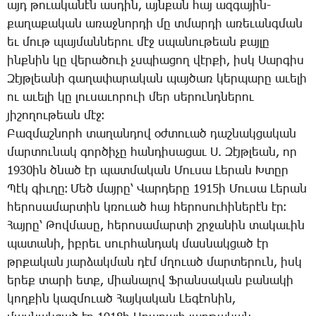
այդ թո­ւա­կա­նէն աս­դին, այն­քան հայ ազ­գա­յին-
քա­ղա­քա­կան ա­ռաջ­նոր­դի մը տմար­դի ա­ռե­ւանգ­ման
եւ մութ պայ­ման­նե­րու մէջ սպա­նու­թեան քայ­լը
ինք­նին կը վե­րա­ծո­ւի չսպիա­ցող վէր­քի, իսկ ­Սար­գիս
­Զէյթ­լեա­նի գա­ղա­փա­րա­կան պայ­ծառ կեր­պա­րը ա­ւե­լի
ու ա­ւե­լի կը լու­սա­ւո­րո­ւի մեր սե­րունդ­նե­րու
յի­շո­ղու­թեան մէջ։
­Բազ­մաշ­նորհ տա­ղան­դով օժ­տո­ւած դաշ­նակ­ցա­կան
մարտունակ գոր­ծի­չը հան­դի­սա­ցաւ Ս. ­Զէյթ­լեան, որ
1930ին ծնած էր պատ­մա­կան ­Մու­սա ­Լե­րան Խ­տըր
­Պէկ գիւ­ղը։ ­Մեծ մայ­րը՝ ­Վար­դե­րը 1915ի ­Մու­սա ­Լե­րան
հե­րո­սա­մար­տին կռո­ւած հայ հե­րո­սու­հի­նե­րէն էր։
­Հայ­րը՝ ­Թով­մա­սը, հե­րո­սա­մար­տի շրջա­նին տա­կա­ւին
պա­տա­նի, իբ­րեւ սուր­հան­դակ մաս­նակ­ցած էր
թրքա­կան յար­ձակ­ման դէմ մղո­ւած մար­տե­րուն, իսկ
ե­րեք տա­րի ետք, միա­նա­լով Ֆ­րան­սա­կան բա­նա­կի
կող­քին կազ­մո­ւած ­Հայ­կա­կան ­Լե­գէո­նին,