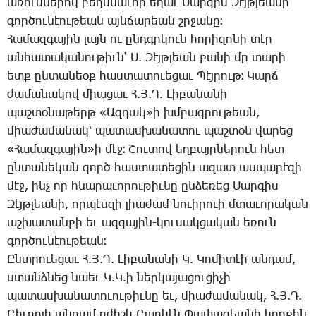
ա­ռում­նե­րով բեղմ­նա­ւոր ե­ղաւ ­Սար­գիս ­Զէյթ­լեա­նի
գոր­ծու­նէու­թեան այն­ճա­րեան շրջա­նը։
­Հա­մազ­գա­յին լայն ու ընդգր­կուն հո­րի­զո­նի տէր
ան­հա­տա­կա­նու­թիւն՝ Ս. ­Զէյթ­լեան քա­նի մը տա­րի
ետք ըն­տա­նեօք հաս­տա­տո­ւե­ցաւ ­Պէյ­րութ։ ­Կարճ
ժա­մա­նա­կով միա­ցաւ Հ.Յ.Դ. ­Լի­բա­նա­նի
պաշ­տօ­նա­թերթ «Ազ­դակ»ի խմբագ­րու­թեան,
միա­ժա­մա­նակ՝ պա­տաս­խա­նա­տու պաշ­տօն վա­րեց
«­Հա­մազ­գա­յին»ի մէջ։ ­Շու­տով եղ­բայր­նե­րուն հետ
ըն­տա­նե­կան գործ հաս­տա­տե­ցին ա­զատ աս­պա­րէ­զի
մէջ, ինչ որ հնա­րա­ւո­րու­թիւ­նը ըն­ձե­ռեց ­Սար­գիս
­Զէյթ­լեա­նի, որ­պէս­զի լիա­ժամ նո­ւի­րո­ւի մտա­ւո­րա­կան
աշ­խա­տան­քի եւ ազ­գա­յին-կու­սակ­ցա­կան ե­ռուն
գոր­ծու­նէու­թեան։
Ընտ­րո­ւե­ցաւ Հ.Յ.Դ. ­Լի­բա­նա­նի Կ. ­Կո­մի­տէի ան­դամ,
ստանձ­նեց նաեւ Կ.Կ.ի ներ­կա­յա­ցու­ցի­չի
պա­տաս­խա­նա­տո­ւու­թիւ­նը եւ, միա­ժա­մա­նակ, Հ.Յ.Դ.
­Բիւ­րո­յի ան­դամ բժիշկ ­Բաբ­կէն ­Փա­փա­զեա­նի կող­քին