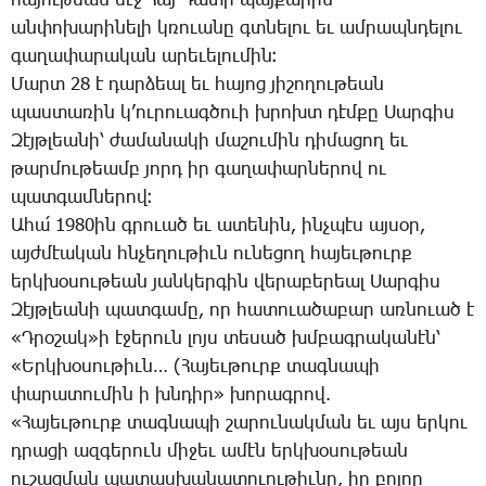
հա­յու­թեան մէջ ­Հայ ­Դա­տի պայ­քա­րին
ան­փո­խա­րի­նե­լի կռո­ւա­նը գտնե­լու եւ ամ­րապն­դե­լու
գա­ղա­փա­րա­կան ա­րե­ւե­լու­մին։
­Մարտ 28 է դար­ձեալ եւ հա­յոց յի­շո­ղու­թեան
պաս­տա­ռին կ­’ու­րո­ւագ­ծո­ւի խրոխտ դէմ­քը ­Սար­գիս
­Զէյթ­լեա­նի՝ ժա­մա­նա­կի մա­շու­մին դի­մա­ցող եւ
թար­մու­թեամբ յորդ իր գա­ղա­փար­ներով ու
պատ­գամ­նե­րով։
Ա­հա՛ 1980ին գրո­ւած եւ ա­տե­նին, ինչ­պէս այ­սօր,
այժ­մէա­կան հնչե­ղու­թիւն ու­նե­ցող հա­յեւ­թուրք
երկ­խօ­սու­թեան յան­կեր­գին վե­րա­բե­րեալ ­Սար­գիս
­Զէյթ­լեա­նի պատ­գա­մը, որ հա­տո­ւա­ծա­բար առ­նո­ւած է
«Դ­րօ­շակ»ի է­ջե­րուն լոյս տե­սած խմբագ­րա­կա­նէն՝
«Երկ­խօ­սու­թիւն… (­Հա­յեւ­թուրք տագ­նա­պի
փա­րա­տու­մին ի խնդիր» խո­րագ­րով.
«­Հա­յեւ­թուրք տագ­նա­պի շա­րու­նակ­ման եւ այս եր­կու
դրա­ցի ազ­գե­րուն մի­ջեւ ա­մէն երկ­խօ­սու­թեան
ու­շաց­ման պա­տաս­խա­նա­տո­ւու­թիւ­նը, իր բո­լոր