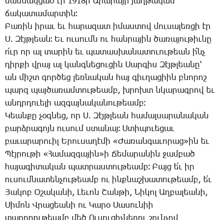
մաս­նակ­ցած էր 1918ի Ա­րա­րա­յի յաղ­թա­կան
ճա­կա­տա­մար­տին։
­Բա­ռին ի­րաւ եւ հա­րա­զատ ի­մաս­տով մու­սա­լեռ­ցի էր
Ս. ­Զէյթ­լեան։ Եւ ու­սումն ու հան­րա­յին ծա­ռա­յու­թիւ­նը
ո՛ւր որ ալ տա­րին եւ պա­տաս­խա­նա­տո­ւու­թեան ի՛նչ
դիր­քի վրայ ալ կանգ­նե­ցու­ցին ­Սար­գիս ­Զէյթ­լեա­նը՝
ան միշտ գոր­ծեց լեռ­նա­կան հայ գիւ­ղա­ցիին բնո­րոշ
պարզ պայ­ծա­ռամ­տու­թեամբ, խրոխտ նկա­րագ­րով եւ
անդր­դո­ւե­լի ազ­գայ­նա­կա­նու­թեամբ։
­Կեան­քը չօգ­նեց, որ Ս. ­Զէյթ­լեան հա­մալ­սա­րա­նա­կան
բարձ­րա­գոյն ու­սում ստա­նայ։ Ս­տի­պո­ւե­ցաւ
բա­ւա­րա­րո­ւիլ Ե­րու­սա­ղէ­մի «­Ժա­ռան­գա­ւո­րաց»ին եւ
­Պէյ­րու­թի «­Հա­մազ­գա­յին»ի ­Ճե­մա­րա­նին ջամ­բած
հա­յա­գի­տա­կան պատ­րաս­տու­թեամբ։ ­Բայց ե՛ւ իր
ու­սում­նա­տեն­չու­թեամբ ու ինք­նաշ­խա­տու­թեամբ, ե՛ւ
­Յա­կոբ Օ­շա­կա­նի, ­Լե­ւոն ­Շան­թի, ­Նի­կոլ Աղ­բա­լեա­նի,
­Սի­մոն Վ­րա­ցեա­նի ու ­Կա­րօ ­Սա­սու­նիի
տա­րո­ղու­թեամբ մեծ Ու­սու­ցիչ­նե­րու շուն­չով