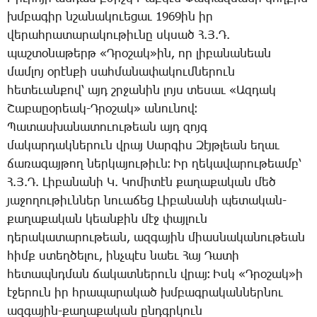
խմբա­գիր նշա­նա­կո­ւե­ցաւ 1969ին իր
վե­րահ­րա­տա­րա­կու­թիւ­նը սկսած Հ.Յ.Դ.
պաշ­տօ­նա­թերթ «Դ­րօ­շակ»ին, որ լի­բա­նա­նեան
մամ­լոյ օ­րէն­քի սահ­մա­նա­փա­կում­նե­րուն
հե­տե­ւան­քով՝ այդ շրջա­նին լոյս տե­սաւ «Ազ­դակ
­Շա­բաըօ­րեակ-Դ­րօ­շակ» ա­նու­նով։
­Պա­տաս­խա­նա­տո­ւու­թեան այդ զոյգ
մա­կար­դակ­նե­րուն վրայ ­Սար­գիս ­Զէյթ­լեան ե­ղաւ
ճա­ռա­գայ­թող ներ­կա­յու­թիւն։ Իր ղե­կա­վա­րու­թեամբ՝
Հ.Յ.Դ. ­Լի­բա­նա­նի Կ. ­Կո­մի­տէն քա­ղա­քա­կան մեծ
յա­ջո­ղու­թիւն­ներ նո­ւա­ճեց ­Լի­բա­նա­նի պե­տա­կան-
քա­ղա­քա­կան կեան­քին մէջ փայ­լուն
դե­րա­կա­տա­րու­թեան, ազ­գա­յին միաս­նա­կա­նու­թեան
հիմք ստեղ­ծե­լու, ինչ­պէս նաեւ ­Հայ ­Դա­տի
հե­տապնդ­ման ճա­կատ­նե­րուն վրայ։ Իսկ «Դ­րօ­շակ»ի
է­ջե­րուն իր հրա­պա­րա­կած խմբագ­րա­կան­ներ­նու
ազ­գա­յին-քա­ղա­քա­կան ընդգր­կուն