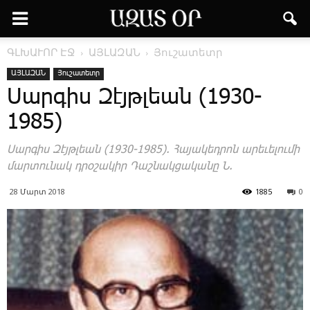
ԳԼԽԱՒՈՐ ԷՋ
ԱՅԼԱԶԱՆ
Յուշատետր
ԱՅԼԱԶԱՆ
Յուշատետր
Սարգիս Զէյթլեան (1930-
1985)
Սարգիս Զէյթլեան (1930-1985). Հայակեդրոն արեւելումի
մարտունակ դրօշակիր Դաշնակցականը Ն.
28 Մարտ 2018
1885
0