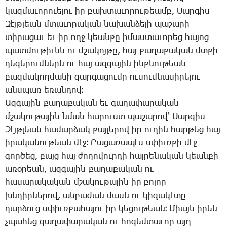
կազ­մա­ւո­րո­ւե­լու իր բախ­տա­ւո­րու­թեամբ, ­Սար­գիս
­Զէյթ­լեան մտա­ւո­րա­կան նա­խան­ձե­լի պա­շա­րի
տի­րա­ցաւ եւ իր ողջ կեան­քը ի­մաս­տա­ւո­րեց հա­յոց
պատ­մու­թիւնն ու մշա­կոյ­թը, հայ քա­ղա­քա­կան մտքի
դե­գե­րում­ներն ու հայ ազ­գա­յին ինք­նու­թեան
բազ­մա­կող­մա­նի զար­գա­ցու­մը ու­սում­նա­սի­րե­լու
անս­պառ ե­ռան­դով։
Ազ­գա­յին-քա­ղա­քա­կան եւ գա­ղա­փա­րա­կան-
մշա­կու­թա­յին նման հա­րուստ պա­շա­րով՝ ­Սար­գիս
­Զէյթ­լեան հա­մար­ձակ քայ­լե­րով իր ու­ղին հար­թեց հայ
ի­րա­կա­նու­թեան մէջ։ ­Բա­ցա­ռա­պէս սփիւռ­քի մէջ
գոր­ծեց, բայց հայ ժո­ղո­վուր­դի հայ­րե­նա­կան կեան­քի
ա­ռօ­րեան, ազ­գա­յին-քա­ղա­քա­կան ու
հա­սա­րա­կա­կան-մշա­կու­թա­յին իր բո­լոր
խնդիր­նե­րով, ան­բա­ժան մասն ու կի­զա­կէ­տը
դար­ձուց սփիւռ­քա­հա­յու իր կե­ցու­թեան։ ­Միայն ի­րեն
չպա­հեց գա­ղա­փա­րա­կան ու հո­գեմ­տա­ւոր այդ