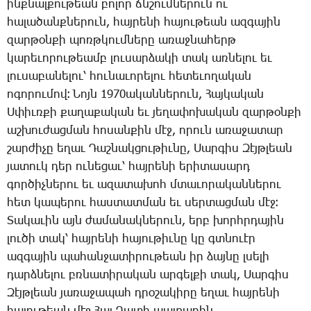
ինք­նալ­քու­թեան բո­լոր ճնշում­նե­րուն ու
հա­լա­ծանք­նե­րուն, հայ­րե­նի հա­յու­թեան ազ­գա­յին
զար­թօն­քի պոռթ­կում­նե­րը ա­ռաջ­նա­հերթ
կա­րե­ւո­րու­թեամբ լու­սար­ձա­կի տակ առ­նե­լու եւ
լու­սա­բա­նե­լու՝ հու­նա­ւո­րե­լու հե­տե­ւո­ղա­կան
ո­գո­րու­մով։ ­Նոյն 1970ա­կան­նե­րուն, ­Հայ­կա­կան
Ս­փիւռ­քի քա­ղա­քա­կան եւ յե­ղա­փո­խա­կան զար­թօն­քի
աշ­խու­ժաց­ման հո­սան­քին մէջ, ո­րուն ա­ռա­ջա­տար
շար­ժի­չը ե­ղաւ ­Դաշ­նակ­ցու­թիւ­նը, ­Սար­գիս ­Զէյթ­լեան
յա­տուկ դեր ու­նե­ցաւ՝ հայ­րե­նի ե­րի­տա­սարդ
գոր­ծիչ­նե­րու եւ ա­զա­տա­խոհ մտա­ւո­րա­կան­նե­րու
հետ կա­պե­րու հաս­տատ­ման եւ սեր­տաց­ման մէջ։
­Տա­կա­ւին այն ժա­մա­նակ­նե­րուն, երբ խորհր­դա­յին
լու­ծի տակ՝ հայ­րե­նի հա­յու­թիւ­նը կը գտնո­ւէր
ազ­գա­յին պա­հան­ջա­տի­րու­թեան իր ձայ­նը լսե­լի
դարձ­նե­լու բռնա­տի­րա­կան ար­գել­քի տակ, ­Սար­գիս
­Զէյթ­լեան յա­ռա­ջա­պահ դրօ­շա­կի­րը ե­ղաւ հայ­րե­նի