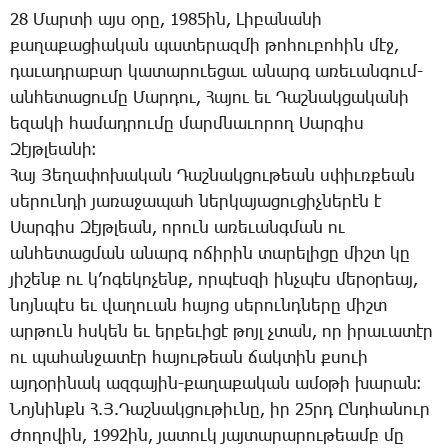
28 ­Մար­տի այս օ­րը, 1985ին, ­Լի­բա­նա­նի
քա­ղա­քա­ցիա­կան պա­տե­րազ­մի թո­հու­բո­հին մէջ,
դա­ւադ­րա­բար կա­տա­րո­ւե­ցաւ ա­նարգ ա­ռե­ւան­գում-
ան­հե­տա­ցու­մը ­Մար­դու, ­Հա­յու եւ ­Դաշ­նակ­ցա­կա­նի
ե­զա­կի հա­մադ­րու­մը մարմ­նա­ւո­րող ­Սար­գիս
­Զէյթ­լեա­նի։
­Հայ ­Յե­ղա­փո­խա­կան ­Դաշ­նակ­ցու­թեան սփիւռ­քեան
սե­րուն­դի յառաջապահ ներ­կա­յա­ցու­ցիչ­նե­րէն է
­Սար­գիս ­Զէյթ­լեան, ո­րուն ա­ռե­ւանգ­ման ու
ան­հե­տաց­ման ա­նարգ ո­ճի­րին տա­րե­լի­ցը միշտ կը
յի­շենք ու կ­’ո­գե­կո­չենք, որ­պէս­զի ինչ­պէս մե­րօ­րեայ,
նոյն­պէս եւ վա­ղո­ւան հա­յոց սե­րունդ­նե­րը միշտ
ար­թուն հսկեն եւ եր­բե­ւի­ցէ թոյլ չտան, որ ի­րա­ւա­տէր
ու պա­հան­ջա­տէր հա­յու­թեան ճակ­տին քսո­ւի
այ­դօ­րի­նակ ազ­գա­յին-քա­ղա­քա­կան ա­մօ­թի խա­րան։
­Նոյ­նինքն Հ.Յ.­Դաշ­նակ­ցու­թիւ­նը, իր 25րդ Ընդ­հա­նուր
­Ժո­ղո­վին, 1992ին, յա­տուկ յայ­տա­րա­րու­թեամբ մը