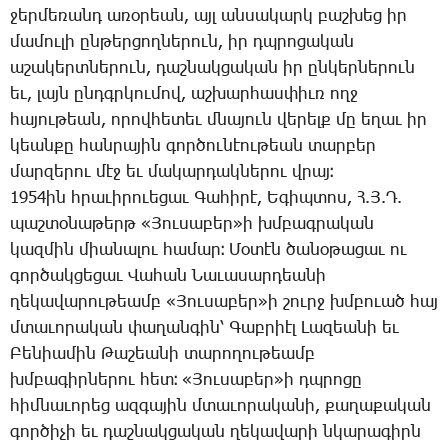
ջեր­մե­ռանդ ա­ռօ­րեան, այլ ան­սա­կարկ բաշ­խեց իր
մա­մու­լի ըն­թեր­ցող­նե­րուն, իր դպրո­ցա­կան
ա­շա­կերտ­նե­րուն, դաշ­նակ­ցա­կան իր ըն­կեր­նե­րուն
եւ, լայն ընդգր­կու­մով, աշ­խար­հաս­փիւռ ողջ
հա­յու­թեան, ո­րով­հե­տեւ մնա­յուն վե­րելք մը ե­ղաւ իր
կեան­քը հան­րա­յին գոր­ծու­նէու­թեան տար­բեր
մար­զե­րու մէջ եւ մա­կար­դակ­նե­րու վրայ։
1954ին հրա­ւի­րո­ւե­ցաւ ­Գա­հի­րէ, Ե­գիպ­տոս, Հ.Յ.Դ.
պաշ­տօ­նա­թերթ «­Յու­սա­բեր»ի խմբագ­րա­կան
կազ­մին միա­նա­լու հա­մար։ ­Մօ­տէն ծա­նօ­թա­ցաւ ու
գոր­ծակ­ցե­ցաւ ­Վա­հան ­Նա­ւա­սար­դեա­նի
ղե­կա­վա­րու­թեամբ «­Յու­սա­բեր»ի շուրջ խմբո­ւած հայ
մտա­ւո­րա­կան փա­ղան­գին՝ ­Գաբ­րիէլ ­Լա­զեա­նի եւ
­Բե­նիա­մին ­Թա­շեա­նի տա­րո­ղու­թեամբ
խմբա­գիր­նե­րու հետ։ «­Յու­սա­բեր»ի դպրո­ցը
հիմ­նա­ւո­րեց ազ­գա­յին մտա­ւո­րա­կա­նի, քա­ղա­քա­կան
գոր­ծի­չի եւ դաշ­նակ­ցա­կան ղե­կա­վա­րի նկա­րա­գիրն