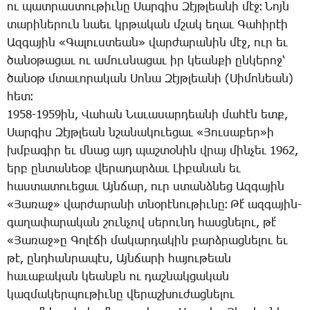
ու պատ­րաս­տու­թիւ­նը ­Սար­գիս ­Զէյթ­լեա­նի մէջ։ ­Նոյն
տա­րի­նե­րուն նաեւ կրթա­կան մշակ ե­ղաւ ­Գա­հի­րէի
Ազ­գա­յին «­Գա­լուս­տեան» վար­ժա­րա­նին մէջ, ուր եւ
ծա­նօ­թա­ցաւ ու ա­մուս­նա­ցաւ իր կեան­քի ըն­կե­րոջ՝
ծա­նօթ մտա­ւո­րա­կան ­Սո­նա ­Զէյթ­լեա­նի (­Սի­մո­նեան)
հետ։
1958-1959ին, ­Վա­հան ­Նա­ւա­սար­դեա­նի մա­հէն ետք,
­Սար­գիս ­Զէյթ­լեան նշա­նա­կո­ւե­ցաւ «­Յու­սա­բեր»ի
խմբա­գիր եւ մնաց այդ պաշ­տօ­նին վրայ մին­չեւ 1962,
երբ ըն­տա­նեօք վե­րա­դար­ձաւ ­Լի­բա­նան եւ
հաս­տա­տո­ւե­ցաւ Այն­ճար, ուր ստանձ­նեց Ազ­գա­յին
«­Յա­ռաջ» վար­ժա­րա­նի տնօ­րէ­նու­թիւ­նը։ ­Թէ՛ ազ­գա­յին-
գա­ղա­փա­րա­կան շուն­չով սե­րունդ հասց­նե­լու, թէ՛
«­Յա­ռաջ»ը ­Գո­լէ­ճի մա­կար­դա­կին բարձ­րաց­նե­լու եւ
թէ, ընդ­հան­րա­պէս, Այն­ճա­րի հա­յու­թեան
հա­ւա­քա­կան կեանքն ու դաշ­նակ­ցա­կան
կազ­մա­կեր­պու­թիւ­նը վե­րաշ­խու­ժաց­նե­լու