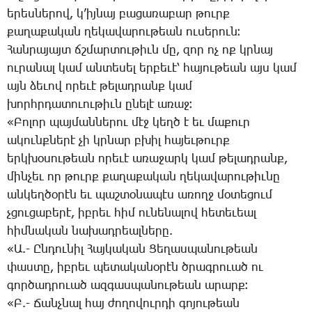
ե­րես­նե­րով, կ­’իյ­նայ բա­ցա­ռա­բար թուրք
քա­ղա­քա­կան ղե­կա­վա­րու­թեան ու­սե­րուն։
­Հան­րա­յայտ ճշմար­տու­թիւն մը, զոր ոչ ոք կրնայ
ու­րա­նալ կամ ան­տե­սել եր­բե­ւէ՝ հա­յու­թեան այս կամ
այն ձե­ւով ո­րե­ւէ թե­լադ­րանք կամ
խորհր­դա­տո­ւու­թիւն ը­նե­լէ ա­ռաջ։
«­Բո­լոր պայ­ման­նե­րու մէջ կեղծ է եւ մա­քուր
ա­կունք­նե­րէ չի կրնար բխիլ հա­յեւ­թուրք
երկ­խօ­սու­թեան ո­րե­ւէ ա­ռա­ջարկ կամ թե­լադ­րանք,
մին­չեւ որ թուրք քա­ղա­քա­կան ղե­կա­վա­րու­թիւ­նը
ան­կեղ­ծօ­րէն եւ պաշ­տօ­նա­պէս ա­ռողջ մօ­տե­ցում
չցու­ցա­բե­րէ, իբ­րեւ հիմ ու­նե­նա­լով հե­տե­ւեալ
հիմ­նա­կան նա­խադ­րեալ­նե­րը.
«Ա.- Ըն­դու­նիլ ­Հայ­կա­կան ­Ցե­ղաս­պա­նու­թեան
փաս­տը, իբ­րեւ պե­տա­կա­նօ­րէն ծրագ­րո­ւած ու
գոր­ծադ­րո­ւած ազ­գաս­պա­նու­թեան ա­րարք։
«Բ.- ­Ճանչ­նալ հայ ժո­ղո­վուր­դի գո­յու­թեան