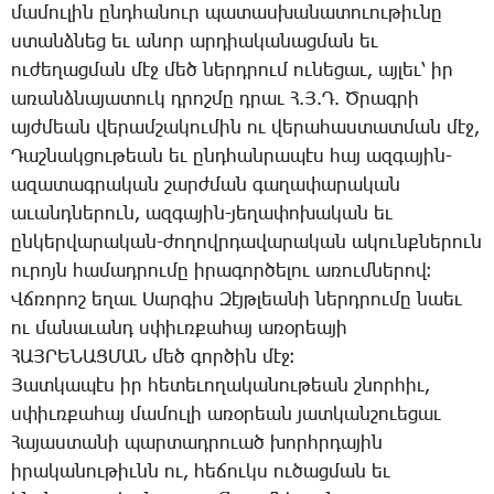
մա­մու­լին ընդ­հա­նուր պա­տաս­խա­նա­տո­ւու­թիւ­նը
ստանձ­նեց եւ ա­նոր ար­դիա­կա­նաց­ման եւ
ու­ժե­ղաց­ման մէջ մեծ ներդ­րում ու­նե­ցաւ, այ­լեւ՝ իր
ա­ռանձ­նա­յա­տուկ դրոշ­մը դրաւ Հ.Յ.Դ. Ծ­րագ­րի
այժ­մեան վե­րամ­շա­կու­մին ու վե­րա­հաս­տատ­ման մէջ,
­Դաշ­նակ­ցու­թեան եւ ընդ­հան­րա­պէս հայ ազ­գա­յին-
ա­զա­տագ­րա­կան շարժ­ման գա­ղա­փա­րա­կան
ա­ւանդ­նե­րուն, ազ­գա­յին-յե­ղա­փո­խա­կան եւ
ըն­կեր­վա­րա­կան-ժո­ղովր­դա­վա­րա­կան ա­կունք­նե­րուն
ու­րոյն հա­մադ­րու­մը ի­րա­գոր­ծե­լու ա­ռում­նե­րով։
Վճ­ռո­րոշ ե­ղաւ ­Սար­գիս ­Զէյթ­լեա­նի ներդ­րու­մը նաեւ
ու մա­նա­ւանդ սփիւռ­քա­հայ ա­ռօ­րեա­յի
ՀԱՅՐԵՆԱՑՄԱՆ մեծ գոր­ծին մէջ։
­Յատ­կա­պէս իր հե­տե­ւո­ղա­կա­նու­թեան շնոր­հիւ,
սփիւռ­քա­հայ մա­մու­լի ա­ռօ­րեան յատ­կան­շո­ւե­ցաւ
­Հա­յաս­տա­նի պար­տադ­րո­ւած խորհր­դա­յին
ի­րա­կա­նու­թիւնն ու, հե­ճուկս ու­ծաց­ման եւ