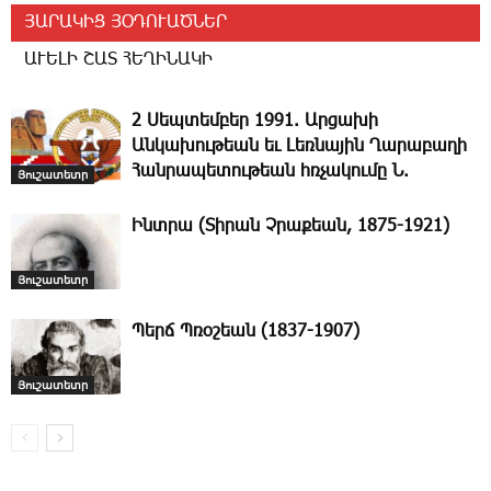
ՅԱՐԱԿԻՑ ՅՕԴՈՒԱԾՆԵՐ
ԱՒԵԼԻ ՇԱՏ ՀԵՂԻՆԱԿԻ
2 Սեպտեմբեր 1991. Արցախի
Անկախութեան եւ Լեռնային Ղարաբաղի
Հանրապետութեան հռչակումը Ն.
Յուշատետր
Ինտրա (Տիրան Չրաքեան, 1875-1921)
Յուշատետր
Պերճ Պռօշեան (1837-1907)
Յուշատետր