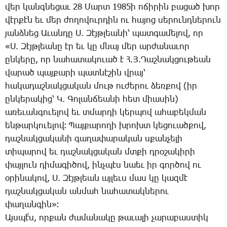
վեր կանգ­նե­ցաւ 28 ­Մարտ 1985ի ո­ճի­րին բա­ցած խոր
վէր­քէն եւ մեր ժո­ղո­վուր­դին ու հա­յոց սե­րունդ­նե­րուն
յանձ­նեց Ա­ւան­դը Ս. ­Զէյթ­լեա­նի՝ պատ­գա­մե­լով, որ
«Ս. ­Զէյթ­լեա­նը էր եւ կը մնայ մեր ար­ժա­նա­ւոր
ըն­կե­րը, որ նա­հա­տա­կո­ւած է Հ.Յ.­Դաշ­նակ­ցու­թեան
վա­րած պայ­քա­րի պատ­նէ­շին վրայ՝
հա­կա­դաշ­նակ­ցա­կան մութ ու­ժե­րու ձեռ­քով (իր
ըն­կե­րա­կից՝ Կ. ­Գո­լան­ճեա­նի հետ միա­սին)
ա­ռե­ւան­գո­ւե­լով եւ տմար­դի կեր­պով ա­հա­բեկ­ման
են­թար­կո­ւե­լով։ ­Պայ­քա­րո­ղի խրոխտ կե­ցո­ւած­քով,
դաշ­նակ­ցա­կա­նի գա­ղա­փա­րա­կան սքան­չե­լի
տի­պա­րով եւ դաշ­նակ­ցա­կան մտքի դրօ­շա­կի­րի
փայ­լուն դի­մա­գի­ծով, ինչ­պէս նաեւ իր գոր­ծով ու
օ­րի­նա­կով, Ս. ­Զէյթ­լեան այ­լեւս մաս կը կազ­մէ
դաշ­նակ­ցա­կան ան­մահ նա­հա­տակ­նե­րու
փա­ղան­գին»։
Այս­պէ՛ս, որ­քան ժա­մա­նա­կը թա­ւա­լի չա­րա­բաս­տիկ