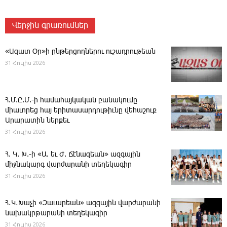
Վերջին գրառումներ
«Ազատ Օր»ի ընթերցողներու ուշադրութեան
31 Հուլիս 2026
Հ.Մ.Ը.Մ.-ի համահայկական բանակումը
միաւորեց հայ երիտասարդութիւնը վեհաշուք
Արարատին ներքեւ
31 Հուլիս 2026
Հ. Կ. Խ.-ի «Ա. եւ Ժ. ­Ճէնազեան» ազգային
միջնակարգ վարժարանի տեղեկագիր
31 Հուլիս 2026
Հ․Կ․Խաչի «Զաւարեան» ազգային վարժարանի
նախակրթարանի տեղեկագիր
31 Հուլիս 2026