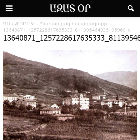
ԳԼԽԱՒՈՐ ԷՋ
Պար­տի­զակ հա­յա­քա­ղա­քը
13640871_1257228617635333_811395464935195960_o
13640871_1257228617635333_8113954