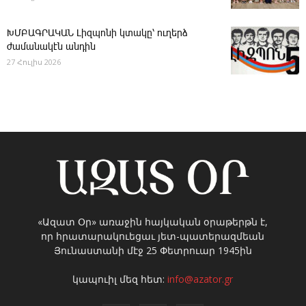
ԽՄԲԱԳՐԱԿԱՆ ­Լիզպոնի կտակը՝ ուղերձ
ժամանակէն անդին
27 Հուլիս 2026
«Ազատ Օր» առաջին հայկական օրաթերթն է,
որ հրատարակուեցաւ յետ-պատերազմեան
Յունաստանի մէջ 25 Փետրուար 1945ին
կապուիլ մեզ հետ:
info@azator.gr