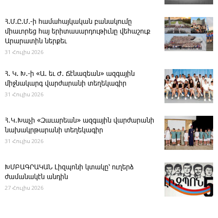
Հ.Մ.Ը.Մ.-ի համահայկական բանակումը
միաւորեց հայ երիտասարդութիւնը վեհաշուք
Արարատին ներքեւ
31 Հուլիս 2026
Հ. Կ. Խ.-ի «Ա. եւ Ժ. ­Ճէնազեան» ազգային
միջնակարգ վարժարանի տեղեկագիր
31 Հուլիս 2026
Հ․Կ․Խաչի «Զաւարեան» ազգային վարժարանի
նախակրթարանի տեղեկագիր
31 Հուլիս 2026
ԽՄԲԱԳՐԱԿԱՆ ­Լիզպոնի կտակը՝ ուղերձ
ժամանակէն անդին
27 Հուլիս 2026