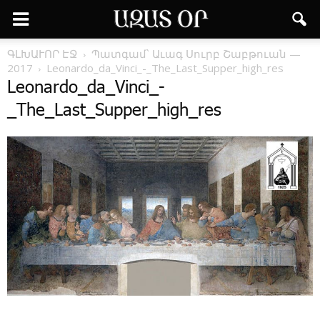
ԳԼԽԱՒՈՐ ԷՋ
Պատգամ՝ Աւագ Սուրբ Շաբթուան —
2017
Leonardo_da_Vinci_-_The_Last_Supper_high_res
Leonardo_da_Vinci_-
_The_Last_Supper_high_res