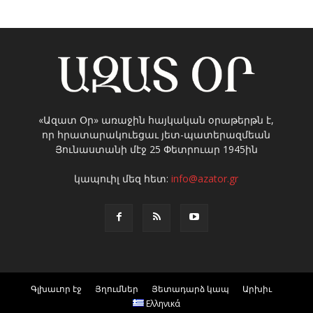
«Ազատ Օր» առաջին հայկական օրաթերթն է,
որ հրատարակուեցաւ յետ-պատերազմեան
Յունաստանի մէջ 25 Փետրուար 1945ին
կապուիլ մեզ հետ:
info@azator.gr
Գլխաւոր էջ
Յղումներ
Յետադարձ կապ
Արխիւ
Ελληνικά