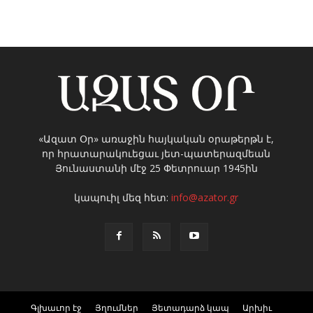
«Ազատ Օր» առաջին հայկական օրաթերթն է,
որ հրատարակուեցաւ յետ-պատերազմեան
Յունաստանի մէջ 25 Փետրուար 1945ին
կապուիլ մեզ հետ:
info@azator.gr
Գլխաւոր էջ
Յղումներ
Յետադարձ կապ
Արխիւ