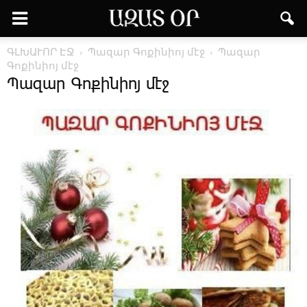
ԳԼԽԱՒՈՐ ԷՋ
­Պա­զար ­Գո­քի­նիոյ ­մէջ
Պազար
Գոքինիոյ մէջ
Պազար Գոքինիոյ մէջ