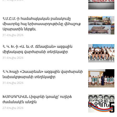
Հ.Մ.Ը.Մ.-ի համահայկական բանակումը
միաւորեց հայ երիտասարդութիւնը վեհաշուք
Արարատին ներքեւ
31 Հուլիս 2026
Հ. Կ. Խ.-ի «Ա. եւ Ժ. ­Ճէնազեան» ազգային
միջնակարգ վարժարանի տեղեկագիր
31 Հուլիս 2026
Հ․Կ․Խաչի «Զաւարեան» ազգային վարժարանի
նախակրթարանի տեղեկագիր
31 Հուլիս 2026
ԽՄԲԱԳՐԱԿԱՆ ­Լիզպոնի կտակը՝ ուղերձ
ժամանակէն անդին
27 Հուլիս 2026