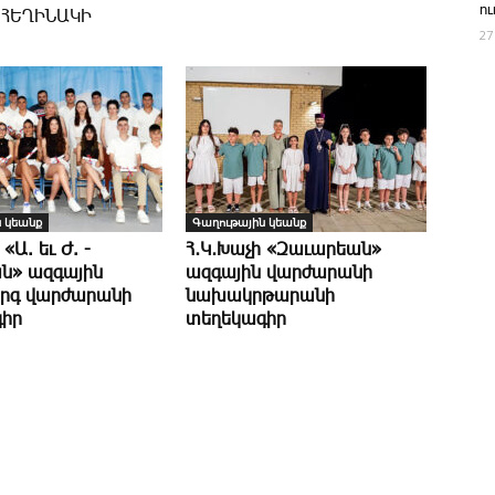
ո
 ՀԵՂԻՆԱԿԻ
27
 կեանք
Գաղութային կեանք
 «Ա. եւ Ժ. ­
Հ․Կ․Խաչի «Զաւարեան»
ն» ազգային
ազգային վարժարանի
րգ վարժարանի
նախակրթարանի
իր
տեղեկագիր