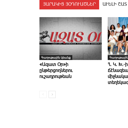
ՅԱՐԱԿԻՑ ՅՕԴՈՒԱԾՆԵՐ
ԱՒԵԼԻ ՇԱՏ
Գաղութային կեանք
Գաղութային
«Ազատ Օր»ի
Հ. Կ. Խ.-ի
ընթերցողներու
Ճէնազեա
ուշադրութեան
միջնակա
տեղեկագ