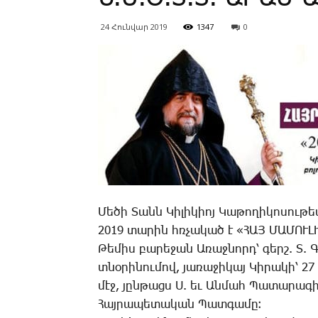
24 Հունվար 2019
1347
0
­Մե­ծի ­Տանն ­Կի­լի­կիոյ ­Կա­թո­ղի­կո­սու­
2019 տա­րին հռչա­կած է «ՀԱՅ ՄԱՄՈՒԼ
­Թե­միս ­բա­րե­ջան Ա­ռաջ­նորդ՝ ­գերշ. Տ.
տնօ­րի­նու­մով, յա­ռա­ջի­կայ ­Կի­րա­կի՝ 27 
մէջ, յըն­թացս Ս. եւ Ան­մահ ­Պա­տա­րա­գի 
­Հայ­րա­պե­տա­կան ­Պատ­գա­մը։