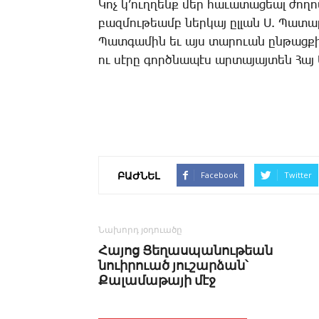
­Կոչ կ’ուղ­ղենք մեր հա­ւա­տա­ցեալ ժո­ղո
բազ­մու­թեամբ ներ­կայ ըլ­լան Ս. ­Պա­տա
­Պատ­գա­մին եւ այս տա­րո­ւան ըն­թաց­քի
ու սէ­րը գործ­նա­պէս ար­տա­յայ­տեն ­Հայ
ԲԱԺՆԵԼ
Facebook
Twitter
Նախորդ յօդուածը
Հայոց Ցեղասպանութեան
նուիրուած յուշարձան՝
Քալամաթայի մէջ