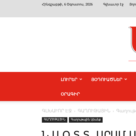
Հինգշաբթի, 6 Օգոստոս, 2026
Գլխաւոր էջ
Յղո
ԼՈՒՐԵՐ
ՅՕԴՈՒԱԾՆԵՐ
ՕՐԱԳԻՐ
ԳԼԽԱՒՈՐ ԷՋ
ԳԱՂՈՒԹԱՅԻՆ
Գաղութ
ԳԱՂՈՒԹԱՅԻՆ
Գաղութային կեանք
Ն.Ս.Օ.Տ.Տ. ԱՐԱՄ