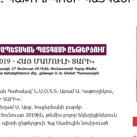
թեան ­Գա­հա­կալ՝ Ն.Ս.Օ.Տ.Տ. Ա­րամ Ա. ­Կա­թո­ղի­կոս,
Ի ՏԱՐԻ»։
 ­Գե­ղամ Ս. Արք. ­Խա­չե­րեա­նի բարձր
­Յու­նո­ւար 2019ին, ­թե­միս բո­լոր ե­կե­ղե­ցի­նե­րուն
պի­տի ըն­թերցո­ւի ­Հայ ­Մա­մու­լին նո­ւի­րո­ւած