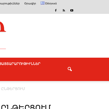
արութիւններ
Օրագիր
Ελληνικά
ՅԱՅՏԱՐԱՐՈՒԹԻՒՆՆԵՐ
ՄԻ ԸՆԹԵՐՑՈՒՄ
Ի ԸՆԹԵՐՑՈՒՄ