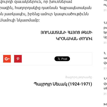
«
­վուր­դի զա­ւակ­նե­րուն, որ խուռ­նե­րամ
ո
­րա­գին, հա­ղոր­դա­կից դառ­նան ­Հայ­րա­պե­տա­կան
31
ն յատ­կա­պէս, ի­րենց ա­մուր կա­պո­ւա­ծու­թիւնն
 ­Մա­մու­լի նկատ­մամբ։
Հ
բ
ՅՈՒՆԱՍՏԱՆԻ ՀԱՅՈՑ ­ԹեՄԻ
ե
Ա
ԿՐՕՆԱԿԱՆ ԺՈՂՈՎ
31
Հ.
ա
վ
31
Յաջորդ յօդուածը
Հ
Պայրոյր Սեւակ (1924-1971)
վ
տ
31
Խ