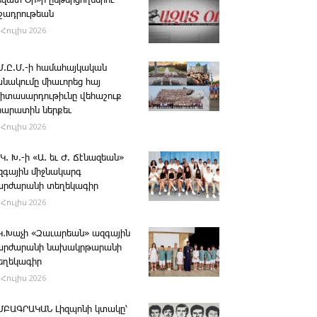
Ազատ Օր»ի ընթերցողներու
ւշադրութեան
 Հուլիս 2026
.Մ.Ը.Մ.-ի համահայկական
անակումը միաւորեց հայ
րիտասարդութիւնը վեհաշուք
րարատին ներքեւ
 Հուլիս 2026
 Կ. Խ.-ի «Ա. եւ Ժ. ­Ճէնազեան»
զգային միջնակարգ
արժարանի տեղեկագիր
 Հուլիս 2026
․Կ․Խաչի «Զաւարեան» ազգային
արժարանի նախակրթարանի
եղեկագիր
 Հուլիս 2026
ՄԲԱԳՐԱԿԱՆ ­Լիզպոնի կտակը՝