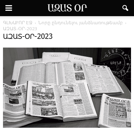
ԳԼԽԱՒՈՐ ԷՋ
­Նո­րը ըն­դու­նե­լու յանձ­նա­ռու­թեամբ
ԱԶԱՏ-ՕՐ-2023
ԱԶԱՏ-ՕՐ-2023