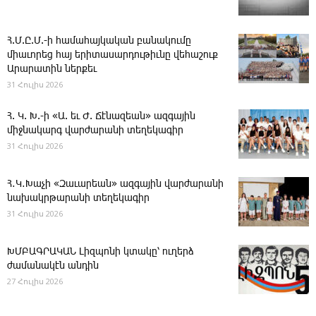
Հ.Մ.Ը.Մ.-ի համահայկական բանակումը
միաւորեց հայ երիտասարդութիւնը վեհաշուք
Արարատին ներքեւ
31 Հուլիս 2026
Հ. Կ. Խ.-ի «Ա. եւ Ժ. ­Ճէնազեան» ազգային
միջնակարգ վարժարանի տեղեկագիր
31 Հուլիս 2026
Հ․Կ․Խաչի «Զաւարեան» ազգային վարժարանի
նախակրթարանի տեղեկագիր
31 Հուլիս 2026
ԽՄԲԱԳՐԱԿԱՆ ­Լիզպոնի կտակը՝ ուղերձ
ժամանակէն անդին
27 Հուլիս 2026