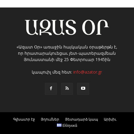
«Ազատ Օր» առաջին հայկական օրաթերթն է,
որ հրատարակուեցաւ յետ-պատերազմեան
Յունաստանի մէջ 25 Փետրուար 1945ին
կապուիլ մեզ հետ:
info@azator.gr
Գլխաւոր էջ
Յղումներ
Յետադարձ կապ
Արխիւ
Ελληνικά