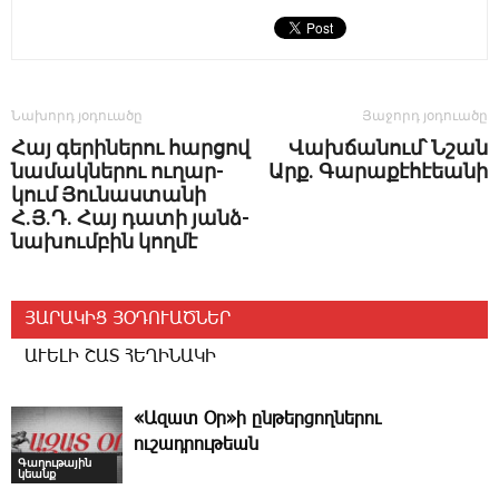
Նախորդ յօդուածը
Յաջորդ յօդուածը
Հայ գե­րի­նե­րու հար­ցով
Վախճանում՝ Նշան
­
նա­մակ­նե­րու ու­ղար­
Արք. Գարաքէհէեանի
կում ­Յու­նաս­տա­նի
Հ.Յ.Դ. ­Հայ դա­տի յանձ­
նա­խում­բին կող­մէ
ՅԱՐԱԿԻՑ ՅՕԴՈՒԱԾՆԵՐ
ԱՒԵԼԻ ՇԱՏ ՀԵՂԻՆԱԿԻ
«Ազատ Օր»ի ընթերցողներու
ուշադրութեան
Գաղութային
կեանք