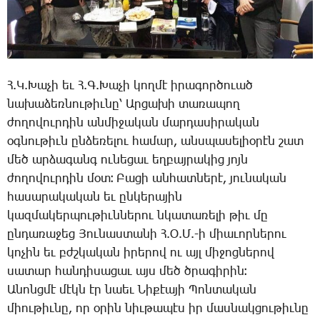
Հ.Կ.­Խա­չի եւ Հ.Գ.­Խա­չի կող­մէ ի­րա­գոր­ծո­ւած
նա­խա­ձեռ­նու­թիւ­նը՝ Ար­ցա­խի տա­ռա­պող
ժո­ղո­վուր­դին ան­մի­ջա­կան մար­դա­սի­րա­կան
օգ­նու­թիւն ըն­ձե­ռե­լու հա­մար, անս­պա­սե­լիօ­րէն շատ
մեծ ար­ձա­գանգ ու­նե­ցաւ եղ­բայ­րա­կից յոյն
ժո­ղո­վուր­դին մօտ։ ­Բա­ցի ան­հատ­նե­րէ, յու­նա­կան
հա­սա­րա­կա­կան եւ ըն­կե­րա­յին
կազ­մա­կեր­պու­թիւն­նե­րու նկա­տա­ռե­լի թիւ մը
ըն­դա­ռա­ջեց ­Յու­նաս­տա­նի Հ.Օ.Մ.-ի միա­ւոր­նե­րու
կո­չին եւ բժշկա­կան ի­րե­րով ու այլ մի­ջոց­նե­րով
սա­տար հան­դի­սա­ցաւ այս մեծ ծրա­գի­րին։
Ա­նոնց­մէ մէկն էր նաեւ ­Նի­քէա­յի ­Պոն­տա­կան
միու­թիւ­նը, որ օ­րին նիւ­թա­պէս իր մաս­նակ­ցու­թիւ­նը