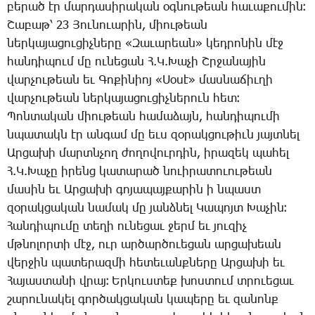
բե­րած էր մար­դա­սի­րա­կան օգ­նու­թեան հա­ւա­քու­մին։
­Շա­բաթ՝ 23 ­Յու­նո­ւա­րին, միու­թեան
ներ­կա­յա­ցու­ցիչ­նե­րը «­Զա­ւա­րեան» կեդ­րո­նին մէջ
հան­դի­պում մը ու­նե­ցան Հ.Կ.­Խա­չի Շր­ջա­նա­յին
վար­չու­թեան եւ ­Գո­քի­նիոյ «­Սօ­սէ» մաս­նա­ճիւ­ղի
վար­չու­թեան ներ­կա­յա­ցու­ցիչ­նե­րուն հետ։
­Պոն­տա­կան միու­թեան հա­մա­ձայն, հան­դի­պու­մի
նպա­տակն էր ան­գամ մը եւս զօ­րակ­ցու­թիւն յայտ­նել
Ար­ցա­խի մարտն­չող ժո­ղո­վուր­դին, ի­րա­զեկ պա­հել
Հ.Կ.­Խա­չը ի­րենց կա­տա­րած նո­ւի­րա­տո­ւու­թեան
մա­սին եւ Ար­ցա­խի գո­յա­պայ­քա­րին ի նպաստ
զօ­րակ­ցա­կան նա­մակ մը յանձ­նել ­Կա­պոյտ ­Խա­չին։
­Հան­դի­պու­մը տե­ղի ու­նե­ցաւ ջերմ եւ յու­զիչ
մթնո­լոր­տի մէջ, ուր ար­ծար­ծո­ւե­ցան ար­ցա­խեան
վեր­ջին պա­տե­րազ­մի հե­տե­ւանք­նե­րը Ար­ցա­խի եւ
­Հա­յաս­տա­նի վրայ։ Եր­կուս­տեք խոս­տում տրո­ւե­ցաւ
շա­րու­նա­կել գոր­ծակ­ցա­կան կա­պե­րը եւ զա­նոնք