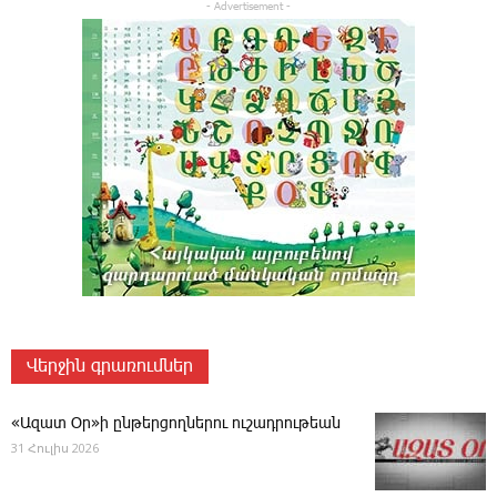
- Advertisement -
Վերջին գրառումներ
«Ազատ Օր»ի ընթերցողներու ուշադրութեան
31 Հուլիս 2026