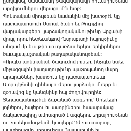
ընդ­լայ­նել, մա­նա­ւանդ թա­գա­վա­րա­կի հի­ւան­դու­թեան
ար­գի­լում­նե­րու վե­րա­ցու­մէն ետք։
­Պոն­տա­կան միու­թեան նա­մա­կին մէջ խստօ­րէն կը
դա­տա­պար­տո­ւի Ատր­պէյ­ճա­նի եւ ­Թուր­քիոյ
վար­չա­կար­գե­րու յար­ձա­կո­ղա­կա­նու­թիւ­նը Ար­ցա­խի
վրայ, ո­րու հե­տե­ւան­քով ­Ղա­րա­բա­ղի հա­յու­թիւ­նը
ան­գամ մը եւս թի­րախ դառ­ձաւ եր­կու եր­կիր­նե­րու
ծա­ւա­լա­պաշ­տա­կան քա­ղա­քա­կա­նու­թեան։
«Որ­պէս պոն­տա­կան ծա­գու­մով յոյ­ներ, ինչ­պէս նաեւ
մի­ջազ­գա­յին խա­ղա­ղու­թիւ­նը պաշտ­պա­նող մարդ
ա­րա­րած­ներ, խստօ­րէն կը դա­տա­պար­տենք
Ատր­պէյ­ճա­նի զի­նեալ ու­ժե­րու յար­ձա­կում­նե­րը եւ
զօ­րա­վիգ կը կանգ­նինք հայ ժո­ղո­վուր­դին։
­Ցե­ղաս­պա­նու­թիւն ճա­շա­կած ազ­գե­րու՝ Ա­րե­ւել­քի
յոյ­նե­րու, հա­յե­րու եւ ա­սո­րի­նե­րու հա­սա­րա­կաց
ճա­կա­տա­գի­րը ամ­րագ­րած է ազ­գե­րու եղ­բայ­րու­թեան
ու բա­րե­կա­մու­թեան կա­պե­րը։ Դժ­բախ­տա­բար,
պա­տե­րազ­մը կոր­սո­ւե­ցաւ ­Հա­յաս­տա­նի եւ