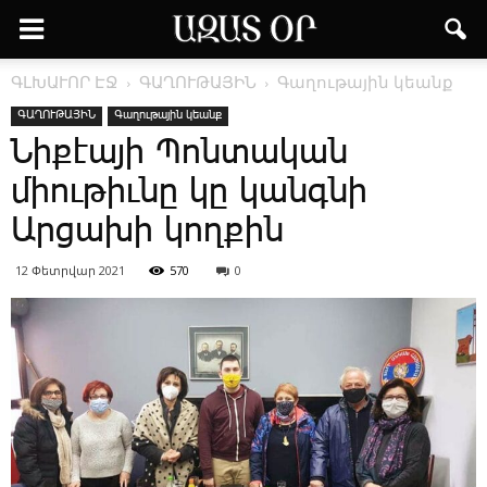
ԳԼԽԱՒՈՐ ԷՋ
ԳԱՂՈՒԹԱՅԻՆ
Գաղութային կեանք
ԳԱՂՈՒԹԱՅԻՆ
Գաղութային կեանք
Նիքէայի Պոնտական
միութիւնը կը կանգնի
Արցախի կողքին
12 Փետրվար 2021
570
0