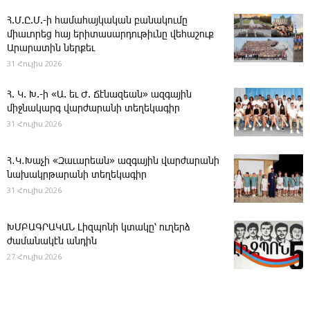
Հ.Մ.Ը.Մ.-ի համահայկական բանակումը
միաւորեց հայ երիտասարդութիւնը վեհաշուք
Արարատին ներքեւ
31 Հուլիս 2026
Հ. Կ. Խ.-ի «Ա. եւ Ժ. ­Ճէնազեան» ազգային
միջնակարգ վարժարանի տեղեկագիր
31 Հուլիս 2026
Հ․Կ․Խաչի «Զաւարեան» ազգային վարժարանի
նախակրթարանի տեղեկագիր
31 Հուլիս 2026
ԽՄԲԱԳՐԱԿԱՆ ­Լիզպոնի կտակը՝ ուղերձ
ժամանակէն անդին
27 Հուլիս 2026