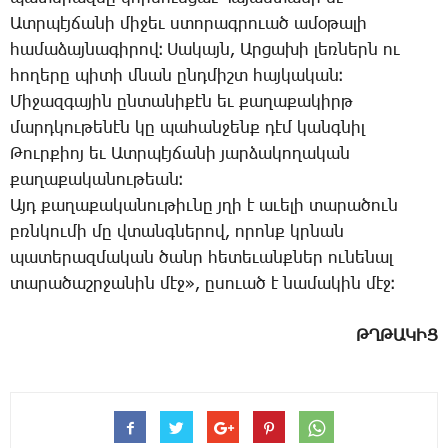
Ատր­պէյ­ճա­նի մի­ջեւ ստո­րագ­րո­ւած ա­մօ­թա­լի
հա­մա­ձայ­նա­գի­րով։ ­Սա­կայն, Ար­ցա­խի լեռ­ներն ու
հո­ղե­րը պի­տի մնան ընդ­միշտ հայ­կա­կան։
­Մի­ջազ­գա­յին ըն­տա­նի­քէն եւ քա­ղա­քա­կիրթ
մարդ­կու­թե­նէն կը պա­հան­ջենք դէմ կանգ­նիլ
­Թուր­քիոյ եւ Ատր­պէյ­ճա­նի յար­ձա­կո­ղա­կան
քա­ղա­քա­կա­նու­թեան։
Այդ քա­ղա­քա­կա­նու­թիւ­նը յղի է ա­ւե­լի տա­րա­ծուն
բռնկու­մի մը վտանգ­նե­րով, ո­րոնք կրնան
պա­տե­րազ­մա­կան ծանր հե­տե­ւանք­ներ ու­նե­նալ
տա­րա­ծաշր­ջա­նին մէջ», ը­սո­ւած է նա­մա­կին մէջ։
ԹՂԹԱԿԻՑ