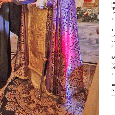
բ
ե
Ա
31
Հ.
ա
վ
31
Հ
վ
տ
31
Խ
ո
27