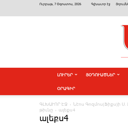
Ուրբաթ, 7 Օգոստոս, 2026
Գլխաւոր էջ
Յղումն
ԼՈՒՐԵՐ
ՅՕԴՈՒԱԾՆԵՐ
ՕՐԱԳԻՐ
ԳԼԽԱՒՈՐ ԷՋ
Նէոս ­Գոզ­մոս(­Ֆիքս)ի Ս.
թիւ­նը
ալեքս4
ալեքս4