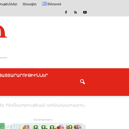
ւթիւններ
Օրագիր
Ελληνικά
ՅԱՅՏԱՐԱՐՈՒԹԻՒՆՆԵՐ
ան եւ հիմ­նադ­րու­թեան տօ­նա­կա­տա­րու­
- Advertisement -