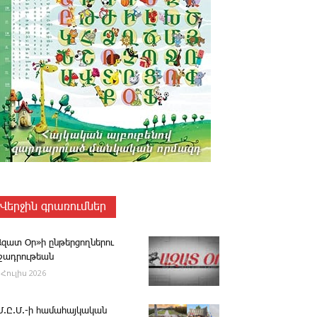
Վերջին գրառումներ
Ազատ Օր»ի ընթերցողներու
ւշադրութեան
 Հուլիս 2026
.Մ.Ը.Մ.-ի համահայկական