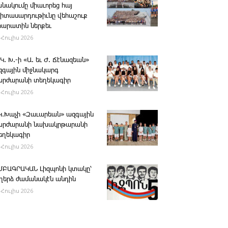
անակումը միաւորեց հայ
րիտասարդութիւնը վեհաշուք
րարատին ներքեւ
 Հուլիս 2026
 Կ. Խ.-ի «Ա. եւ Ժ. ­Ճէնազեան»
զգային միջնակարգ
արժարանի տեղեկագիր
 Հուլիս 2026
․Կ․Խաչի «Զաւարեան» ազգային
արժարանի նախակրթարանի
եղեկագիր
 Հուլիս 2026
ՄԲԱԳՐԱԿԱՆ ­Լիզպոնի կտակը՝
ւղերձ ժամանակէն անդին
 Հուլիս 2026