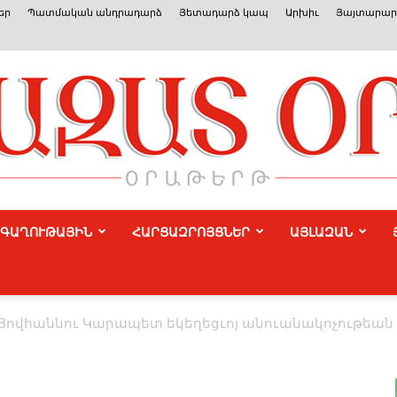
եր
Պատմական անդրադարձ
Յետադարձ կապ
Արխիւ
Յայտարարո
ԳԱՂՈՒԹԱՅԻՆ
ՀԱՐՑԱԶՐՈՅՑՆԵՐ
ԱՅԼԱԶԱՆ
Azat
 ­Յով­հան­նու ­Կա­րա­պետ ե­կե­ղեց­ւոյ ա­նո­ւա­նա­կո­չու­թե
Or