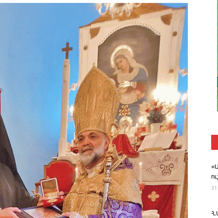
«
ո
31
Հ