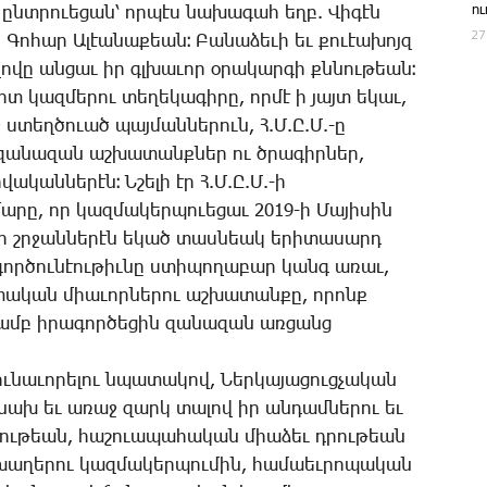
ո
ան ընտրուե­ցան՝ որ­պէս նա­խա­գահ եղբ. ­Վի­գէն
27
Գո­հար Ա­լէա­նա­քեան։ ­Բա­նա­ձե­ւի եւ քո­ւէա­խոյզ
ո­վը ան­ցաւ իր գլխա­ւոր օ­րա­կար­գի քննու­թեան։
րտ կազ­մե­րու տե­ղե­կա­գի­րը, որ­մէ ի յայտ ե­կաւ,
 ստեղ­ծո­ւած պայ­ման­նե­րուն, Հ.Մ.Ը.Մ.-ը
 զա­նա­զան աշ­խա­տանք­ներ ու ծրա­գիր­ներ,
ա­կան­նե­րէն։ Ն­շե­լի էր Հ.Մ.Ը.Մ.-ի
ա­րը, որ կազ­մա­կեր­պո­ւե­ցաւ 2019-ի ­Մա­յի­սին
լոր շրջան­նե­րէն ե­կած տաս­նեակ ե­րի­տա­սարդ
որ­ծու­նէու­թիւ­նը ստի­պո­ղա­բար կանգ ա­ռաւ,
­տա­կան միա­ւոր­նե­րու աշ­խա­տան­քը, ո­րոնք
եամբ ի­րա­գոր­ծե­ցին զա­նա­զան առ­ցանց
ւ­նա­ւո­րե­լու նպա­տա­կով, ­Ներ­կա­յա­ցուց­չա­կան
՝ նախ եւ ա­ռաջ զարկ տա­լով իր ան­դամ­նե­րու եւ
կու­թեան, հա­շո­ւա­պա­հա­կան միա­ձեւ դրու­թեան
խա­ղե­րու կազ­մա­կեր­պու­մին, հա­մաեւ­րո­պա­կան