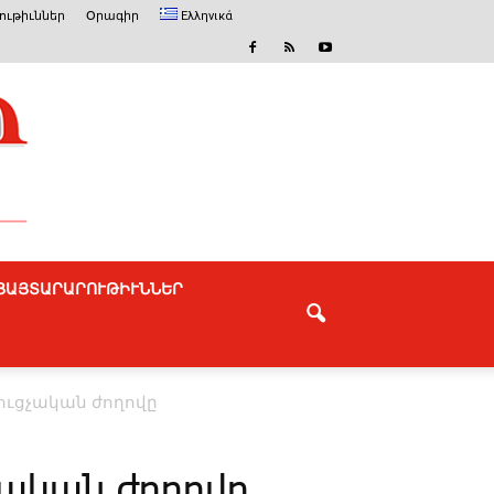
ւթիւններ
Օրագիր
Ελληνικά
ՅԱՅՏԱՐԱՐՈՒԹԻՒՆՆԵՐ
ուց­չա­կան ժո­ղո­վը
չա­կան ժո­ղո­վը