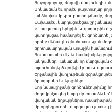
­Յա­ջոր­դա­բար, ժո­ղո­վի մնա­յուն դի­ւ
­Մի­նա­սեան եւ որ­պէս քար­տու­ղար քոյր ­
յանձ­նա­խում­բե­րու ընտրու­թեամբ, ժո­ղ
­Նա­խա­պէս, կար­դա­ցո­ւե­ցաւ շրջա­նա­ւա
թէ հա­կա­ռակ երկ­րին եւ գա­ղու­թին մէջ
կա­րո­ղա­ցաւ հա­մադրել եւ գոր­ծադ­րել
ո­րոնք մե­ծա­պէս գնա­հա­տո­ւե­ցան ժո­ղո­վ
ե­րի­տա­սար­դա­կան ա­ռա­ջին հա­մա­գու­մ
­Յու­նաս­տա­նի մէջ եւ հա­մախմ­բեց բո­
ան­դամ­ներ։ ­Հա­կա­ռակ որ մար­զա­կան գ
այ­սու­հան­դերձ գո­վե­լի էր նաեւ սկաու
Շր­ջա­նա­յին վար­չու­թեան զօ­րակ­ցու­թ
ծրա­գիր­ներ եւ ե­լոյթ­ներ։
­Նոր նստաշր­ջա­նի գոր­ծու­նէու­թիւ­նը հո
ժո­ղո­վը մշա­կեց կարգ մը բա­նա­ձե­ւեր
վար­չա­կան եղ­բայր­նե­րու դաս­տիա­րա­
մը որ­դեգ­րու­մին, մար­զա­կան յա­տուկ 