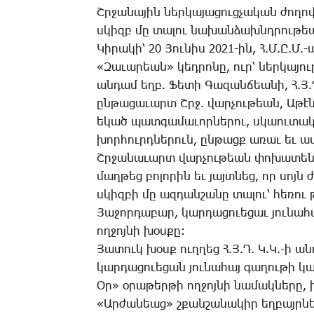
Շր­ջա­նա­յին ներ­կա­յա­ցուց­չա­կան ժո­ղ
սկիզբ մը տա­լու նա­խան­ձախնդ­րու­թե
­Կի­րա­կի՝ 20 ­Յու­նիս 2021-ին, Հ.Մ.Ը.Մ.-
«­Զա­ւա­րեան» կեդ­րո­նը, ուր՝ ներ­կա­յ
ան­դամ եղբ. ­Ֆե­տի ­Գա­զան­ճեա­նի, Հ.Յ.Դ
ըն­թա­ցա­ւարտ Շրջ. վար­չու­թեան, Ա­թէն­ք
ե­կած պատ­գա­մա­ւոր­նե­րու, սկաու­տա
խոր­հուրդ­նե­րուն, ըն­թացք ա­ռաւ եւ ամ­բ
Շր­ջա­նա­ւարտ վար­չու­թեան փո­խա­տե­նա
մաղ­թեց բո­լո­րին եւ յայտ­նեց, որ սոյն ժ
սկիզ­բի մը ազ­դան­շա­նը տա­լու՝ հե­ռու 
Յաջորդաբար, կարդացուեցաւ յունահ
ողջոյնի խօսքը:
Յա­տուկ խօսք ուղ­ղեց Հ.Յ.Դ. Կ.Կ.-ի ա­նո
կար­դա­ցո­ւե­ցան յու­նա­հայ գա­ղու­թի կա­
Օր» օ­րա­թեր­թի ող­ջոյ­նի նա­մակ­նե­րը,
«Ար­ժա­նեաց» շքան­շա­նա­կիր եղ­բայր­ներ 