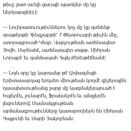
թի­ւը շատ ա­ւե­լի ցա­ւա­լի պատ­կեր մը կը
ներ­կա­յաց­նէր)։
— ­Նո­ւի­րա­տո­ւու­թիւն­նե­րու կոչ մը կը գտնենք
օ­րա­թեր­թի ­Հինգ­շաբ­թի՝ 7 ­Փետ­րո­ւա­րի թի­ւին մէջ,
ստո­րագ­րո­ւած ­Կեդր. ­Վար­չու­թեան ա­տե­նա­պետ
­Յովհ. Մս­րեա­նէ, ա­տե­նադ­պիր տօքթ. ­Միհ­րան
­Նո­րայ­րէ եւ գան­ձա­պահ ­Հայկ ­Քէ­րէս­թէ­ճեա­նէ։
— ­Նոյն օ­րը կը կար­դանք թէ ­Լի­փազ­մա­յի
Ե­րի­տա­սար­դաց երկ­սեռ միու­թեան կող­մէ գի­շե­րա­յին
դա­սա­խօ­սու­թեանց շարք մը կազ­մա­կեր­պո­ւած է
հա­յե­րէն, յու­նա­րէն, ֆրան­սե­րէն եւ անգ­լե­րէն
լե­զու­նե­րով։ ­Մաս­նակ­ցու­թեան
ար­ձա­նագ­րու­թիւն­նե­րը կա­տա­րող­ներն են ­Միհ­րան
­Գայ­լու­նի եւ ­Մա­րի ­Յա­կո­բեան։