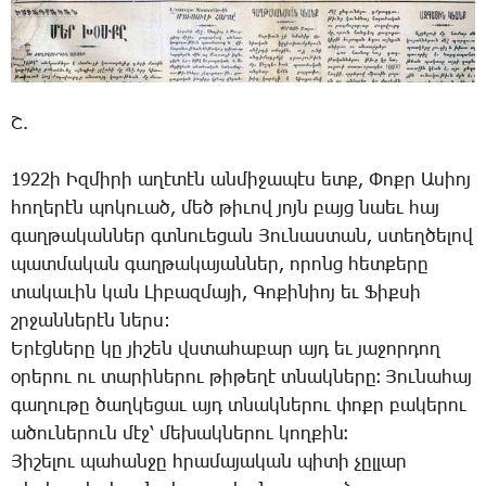
Շ.
1922ի Իզ­մի­րի ա­ղէ­տէն ան­մի­ջա­պէս ետք, ­Փոքր Ա­սիոյ
հո­ղե­րէն պո­կո­ւած, մեծ թի­ւով յոյն բայց նաեւ հայ
գաղ­թա­կան­ներ գտնո­ւե­ցան ­Յու­նաս­տան, ստեղ­ծե­լով
պատ­մա­կան գաղ­թա­կա­յան­ներ, ո­րոնց հետ­քե­րը
տա­կա­ւին կան ­Լի­բազ­մա­յի, ­Գո­քի­նիոյ եւ ­Ֆիք­սի
շրջան­նե­րէն ներս:
Ե­րէց­նե­րը կը յի­շեն վստա­հա­բար այդ եւ յա­ջոր­դող
օ­րե­րու ու տա­րի­նե­րու թի­թե­ղէ տնակ­նե­րը։ ­Յու­նա­հայ
գա­ղու­թը ծաղ­կե­ցաւ այդ տնակ­նե­րու փոքր բա­կե­րու
ա­ծու­նե­րուն մէջ՝ մե­խակ­նե­րու կող­քին։
Յի­շե­լու պա­հան­ջը հրա­մա­յա­կան պի­տի չըլ­լար