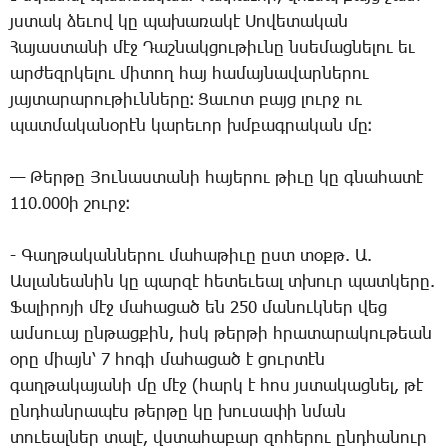
յստակ ձե­ւով կը պա­խա­ռա­կէ ­Սո­վե­տա­կան
­Հա­յաս­տա­նի մէջ ­Դաշ­նակ­ցու­թիւ­նը նսե­մաց­նե­լու եւ
ար­ժեզր­կե­լու մի­տող հայ հա­մայ­նա­վար­նե­րու
յայ­տա­րա­րու­թիւն­նե­րը։ ­Ցա­ւոտ բայց լուրջ ու
պատ­մա­կա­նօ­րէն կա­րե­ւոր խմբագ­րա­կան մը։
— ­Թեր­թը ­Յու­նաս­տա­նի հա­յե­րու թի­ւը կը գնա­հա­տէ
110.000ի շուրջ։
­- Գաղ­թա­կան­նե­րու մա­հա­թի­ւը ըստ տօքթ. Ա.
Աս­լա­նեա­նին կը պար­զէ հե­տե­ւեալ տխուր պատ­կե­րը.
­Ֆա­լի­րո­յի մէջ մա­հա­ցած են 250 մա­նուկ­ներ վեց
ամ­սո­ւայ ըն­թաց­քին, իսկ թեր­թի հրա­տա­րա­կու­թեան
օ­րը միայն՝ 7 հո­գի մա­հա­ցած է ցուր­տէն
գաղ­թա­կա­յա­նի մը մէջ (հարկ է հոս յստա­կաց­նել, թէ
ընդ­հան­րա­պէս թեր­թը կը խու­սա­փի նման
տո­ւեալ­ներ տա­լէ, վստա­հա­բար զո­հե­րու ընդ­հա­նուր