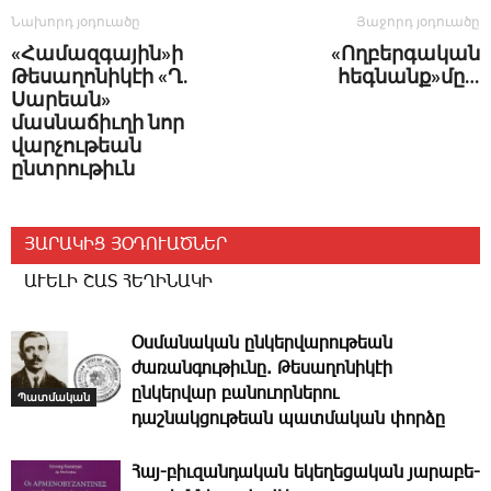
Նախորդ յօդուածը
Յաջորդ յօդուածը
«Համազգային»ի
«Ողբերգական
Թեսաղոնիկէի «Ղ.
հեգնանք»մը…
Սարեան»
մասնաճիւղի նոր
վարչութեան
ընտրութիւն
ՅԱՐԱԿԻՑ ՅՕԴՈՒԱԾՆԵՐ
ԱՒԵԼԻ ՇԱՏ ՀԵՂԻՆԱԿԻ
Օսմանական ընկերվարութեան
ժառանգութիւնը. Թեսաղոնիկէի
ընկերվար բանուորներու
Պատմական
դաշնակցութեան պատմական փորձը
Հայ-բիւ­զան­դա­կան ե­կե­ղե­ցա­կան յա­րա­բե­