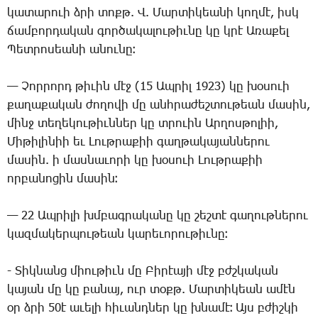
կա­տա­րո­ւի ձրի տոքթ. Վ. ­Մար­տի­կեա­նի կող­մէ, իսկ
ճամ­բոր­դա­կան գոր­ծա­կա­լու­թիւ­նը կը կրէ Ա­ռա­քել
­Պետ­րո­սեա­նի ա­նու­նը։
— ­Չոր­րորդ թի­ւին մէջ (15 Ապ­րիլ 1923) կը խօ­սո­ւի
քա­ղա­քա­կան ժո­ղո­վի մը անհ­րա­ժեշ­տու­թեան մա­սին,
մինջ տե­ղե­կու­թիւն­ներ կը տրո­ւին Ար­ղոս­թո­լիի,
­Մի­թի­լի­նիի եւ ­Լութ­րա­քիի գաղ­թա­կա­յան­նե­րու
մա­սին. ի մաս­նա­ւո­րի կը խօ­սո­ւի ­Լութ­րա­քիի
որ­բա­նո­ցին մա­սին։
— 22 Ապ­րի­լի խմբագ­րա­կա­նը կը շեշ­տէ գա­ղութ­նե­րու
կազ­մա­կեր­պու­թեան կա­րե­ւո­րու­թիւ­նը։
­- Տիկ­նանց միու­թիւն մը ­Բի­րէա­յի մէջ բժշկա­կան
կա­յան մը կը բա­նայ, ուր տօքթ. ­Մար­տի­կեան ա­մէն
օր ձրի 50է ա­ւե­լի հի­ւանդ­ներ կը խնա­մէ։ Այս բժիշ­կի