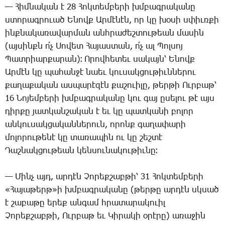
— ­Հիմ­նա­կան է 28 ­Հոկ­տեմ­բե­րի խմբագ­րա­կա­նը
ստո­րագ­րո­ւած Ե­նովք Ար­մէ­նէն, որ կը խօ­սի սփիւռ­քի
ինք­նա­կա­ռա­վար­ման անհ­րա­ժեշ­տու­թեան մա­սին
(այ­սինքն ո՛չ ­Սո­վետ ­Հա­յաս­տան, ո՛չ ալ ­Պոլ­սոյ
­Պատ­րիար­քա­րան)։ Ո­րով­հե­տեւ սա­կայն՝ Ե­նովք
Ար­մէն կը պա­հան­ջէ նաեւ կու­սակ­ցու­թիւն­նե­րու
քա­ղա­քա­կան աս­պա­րէ­զէն քա­շո­ւի­լը, թեր­թի Ուր­բաթ՝
16 ­Նո­յեմ­բե­րի խմբագ­րա­կա­նը կու գայ ը­սե­լու թէ այս
դիր­քը յատ­կան­շա­կան է եւ կը պատ­կա­նի բո­լոր
ան­կու­սակ­ցա­կան­նե­րուն, ո­րոնք գա­ղա­փա­րի
մո­լո­րու­թե­նէ կը տա­ռա­պին ու կը շեշ­տէ
­Դաշ­նակ­ցու­թեան կեն­սու­նա­կու­թիւ­նը։
— ­Մինչ այդ, ար­դէն ­Չո­րեք­շաբ­թի՝ 31 ­Հոկ­տեմ­բե­րի
«­Հա­յա­թերթ»ի խմբագ­րա­կա­նը (թեր­թը ար­դէն սկսած
է շա­բա­թը ե­րեք ան­գամ հրա­տա­րա­կո­ւիլ
­Չո­րեք­շաբ­թի, Ուր­բաթ եւ ­Կի­րա­կի օ­րէ­րը) ա­ռա­ջին