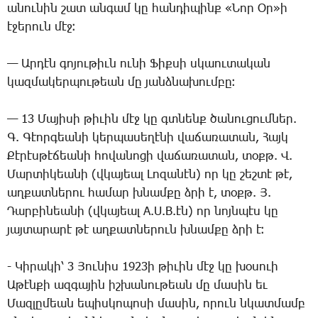
ա­նու­նին շատ ան­գամ կը հան­դի­պինք «­Նոր Օր»ի
է­ջե­րուն մէջ։
— Ար­դէն գո­յու­թիւն ու­նի ­Ֆիք­սի սկաու­տա­կան
կազ­մա­կեր­պու­թեան մը յանձ­նա­խում­բը։
— 13 ­Մա­յի­սի թի­ւին մէջ կը գտնենք ծա­նու­ցում­ներ.
Գ. ­Գէոր­գեա­նի կեր­պա­սե­ղէ­նի վա­ճա­ռա­տան, ­Հայկ
­Քէ­րէս­թէ­ճեա­նի հո­վա­նո­ցի վա­ճա­ռա­տան, տօքթ. Վ.
­Մար­տի­կեա­նի (վկա­յեալ ­Լո­զա­նէն) որ կը շեշ­տէ թէ,
աղ­քատ­նե­րու հա­մար խնամ­քը ձրի է, տօքթ. Յ.
­Դար­բի­նեա­նի (վկա­յեալ A.U.B.էն) որ նոյն­պէս կը
յայ­տա­րա­րէ թէ աղ­քատ­նե­րուն խնամ­քը ձրի է։
­- Կի­րա­կի՝ 3 ­Յու­նիս 1923ի թի­ւին մէջ կը խօ­սո­ւի
Ա­թէն­քի ազ­գա­յին իշ­խա­նու­թեան մը մա­սին եւ
­Մազ­լը­մեան ե­պիս­կո­պո­սի մա­սին, ո­րուն նկատ­մամբ