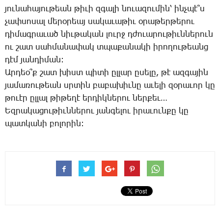
յու­նա­հա­յու­թեան թի­ւի զգա­լի նո­ւա­զու­մին՝ ինչ­պէ՞ս
չափ­սո­սալ մե­րօ­րեայ սա­կա­ւա­թիւ օ­րա­թեր­թե­րու
դի­մագ­րա­ւած նիւ­թա­կան լուրջ դժո­ւա­րու­թիւն­նե­րուն
ու շատ սահ­մա­նա­փակ տպա­քա­նա­կի ի­րո­ղու­թեանց
դէմ յան­դի­ման:
Ար­դեօ՞ք շատ խիստ պի­տի ըլ­լար ը­սե­լը, թէ ազ­գա­յին
յա­մա­ռու­թեան սրտին բա­բա­խիւ­նը ա­ւե­լի զօ­րա­ւոր կը
թո­ւէր ըլ­լալ թի­թե­ղէ եր­դիկ­նե­րու ներ­քեւ…
Եզ­րա­կա­ցու­թիւն­նե­րու յան­գե­լու ի­րա­ւուն­քը կը
պատ­կա­նի բո­լո­րին: