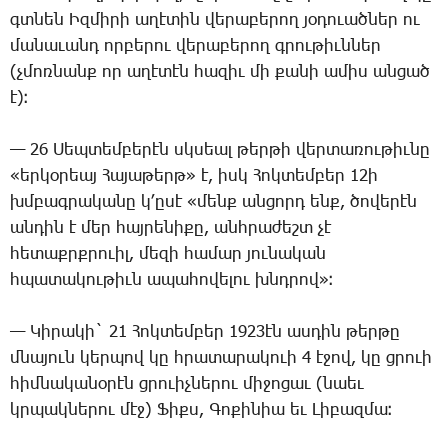
գտնեն Իզ­մի­րի ա­ղէ­տին վե­րա­բե­րող յօ­դո­ւած­ներ ու
մա­նա­ւանդ որ­բե­րու վե­րա­բե­րող գրու­թիւն­ներ
(չմոռ­նանք որ ա­ղէ­տէն հա­զիւ մի քա­նի ա­միս ան­ցած
է)։
— 26 ­Սեպ­տեմ­բե­րէն սկսեալ թեր­թի վեր­տա­ռու­թիւ­նը
«եր­կօ­րեայ ­Հա­յա­թերթ» է, իսկ ­Հոկ­տեմ­բեր 12ի
խմբագ­րա­կա­նը կ­՚ը­սէ «մենք ան­ցորդ ենք, ծո­վե­րէն
ան­դին է մեր հայ­րե­նի­քը, անհ­րա­ժեշտ չէ
հե­տաքրք­րո­ւիլ, մե­զի հա­մար յու­նա­կան
հպա­տա­կու­թիւն ա­պա­հո­վե­լու խնդրով»։
— ­Կի­րա­կի` 21 ­Հոկ­տեմ­բեր 1923էն աս­դին թեր­թը
մնա­յուն կեր­պով կը հրա­տա­րա­կո­ւի 4 է­ջով, կը ցրո­ւի
հիմ­նա­կա­նօ­րէն ցրո­ւիչ­նե­րու մի­ջո­ցաւ (նաեւ
կրպակ­նե­րու մէջ) ­Ֆիքս, ­Գո­քի­նիա եւ ­Լի­բազ­մա։