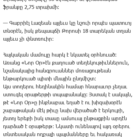
ֆրան­քը 2,75 տրախ­մի։
— ­Գաբ­րիէլ ­Լա­զեան այ­լեւս կը նշո­ւի որ­պէս պա­տո­ւոյ
տնօ­րէն, իսկ քե­պապ­ճի ­Թո­րո­սի 18 տա­րե­կան տղան
այ­լեւս չի փնտռո­ւիր:
Հայ­կա­կան մա­մու­լը հարկ է նկա­տել օրհ­նո­ւած։
Ա­ռանց «­Նոր Օր»էն քա­ղո­ւած տե­ղե­կու­թիւն­նե­րուն,
նշա­նա­կա­լից հանգ­րո­ւան­ներ մո­ռա­ցու­թեան
են­թար­կո­ւած պի­տի մնա­յին ընդ­միշտ:
Այս տո­ղե­րու հե­ղի­նա­կին հա­մար հնա­րա­ւոր չե­ղաւ
ստու­գել օ­րա­թեր­թի տպա­քա­նա­կը։ Յս­տակ է սա­կայն,
թէ «­Նոր Օր»ը ինք­նա­բաւ ե­ղած է ու խի­զա­խօ­րէն
շա­բա­թա­կան մէկ թի­ւը նախ վե­րա­ծած է եր­կու­քի,
յե­տոյ ե­րե­քի իսկ տա­սը ամ­սո­ւայ ըն­թաց­քին ար­դէն
դար­ձած է օ­րա­թերթ: Ն­կա­տի ու­նե­նա­լով այդ օ­րե­րու
տնտե­սա­կան ող­բա­լի պայ­ման­նե­րը եւ հա­կա­ռակ