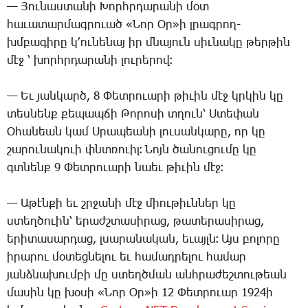
— ­Յու­նաս­տա­նի ­Խորհր­դա­րա­նի մօտ
հա­ւա­տար­մագ­րո­ւած «­Նոր Օր»ի լրագ­րող-
խմբա­գի­րը կ­՚ու­նե­նայ իր մնա­յուն սիւ­նա­կը թեր­թին
մէջ ՝ խորհր­դա­րա­նի լու­րե­րով։
— Եւ յան­կարծ, 8 ­Փետ­րո­ւա­րի թի­ւին մէջ կրկին կը
տես­նենք քե­պապ­ճի ­Թո­րո­սի տղուն՝ Ս­տե­փան
Օ­հա­նեան կամ Ս­րա­պեա­նի լու­սան­կա­րը, որ կը
շա­րու­նա­կո­ւի փնտռո­ւիլ։ ­Նոյն ծա­նու­ցու­մը կը
գտնենք 9 ­Փետ­րո­ւա­րի նաեւ թի­ւին մէջ։
— Ա­թէն­քի եւ շրջա­նի մէջ միու­թիւն­ներ կը
ստեղ­ծո­ւին՝ ե­րաժշ­տա­սի­րաց, թա­տե­րա­սի­րաց,
ե­րի­տա­սար­դաց, լսա­րա­նա­կան, ե­ւայլն։ Այս բո­լո­րը
ի­րա­րու մօ­տեց­նե­լու եւ հա­մադ­րե­լու հա­մար
յանձ­նա­խում­բի մը ստեղծ­ման անհ­րա­ժեշ­տու­թեան
մա­սին կը խօ­սի «­Նոր Օր»ի 12 ­Փետ­րո­ւար 1924ի