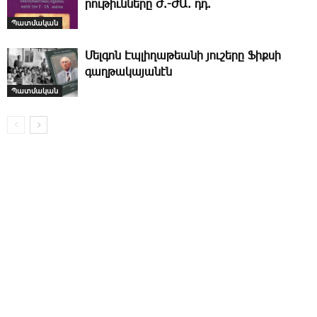
րու­թիւն­նե­րը Ժ.-ԺԱ. դդ.
Պատմական
­Մել­գոն Էպ­լի­ղա­թեա­նի յու­շե­րը ­Ֆիք­սի
գաղ­թա­կա­յա­նէն
Պատմական