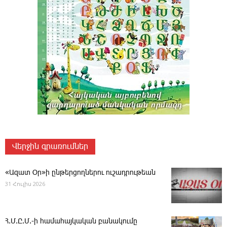
Վերջին գրառումներ
«Ազատ Օր»ի ընթերցողներու ուշադրութեան
31 Հուլիս 2026
Հ.Մ.Ը.Մ.-ի համահայկական բանակումը