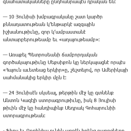
գնա­հա­տա­կան­նե­րը ընդ­հան­րա­պէս դրա­կան են։
— 10 ­Յու­նի­սի խմբագ­րա­կա­նը շատ կարծր
քննա­դա­տու­թեան կ­՚են­թար­կէ ազ­գա­յին
իշ­խա­նու­թիւ­նը, զոր կ­՚ամ­բաս­տա­նէ
ան­տար­բե­րու­թեամբ եւ «ա­ղա­յու­թեամբ»։
— Ա­ռա­քել ­Պետ­րո­սեա­նի ճամ­բոր­դա­կան
գոր­ծա­կա­լու­թիւ­նը ­Մեք­սի­քոն կը ներ­կա­յաց­նէ որ­պէս
«­Հա­յուն ա­ւե­տեաց եր­կիր»ը, շեշ­տե­լով, որ Ա­մե­րի­կա­յի
սահ­մա­նա­կից եր­կիր մըն է։
— 24 ­Յու­նի­սէն սկսեալ, թեր­թին մէջ կը գտնենք
Ան­տոն ­Կա­զէ­լի ստո­րագ­րու­թիւ­նը, իսկ 8 ­Յու­լի­սի
թի­ւին մէջ կը հան­դի­պինք ­Սեդ­րակ ­Գո­հա­րու­նիի
ստո­րագրու­թեան։