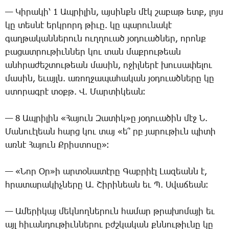
— ­Կի­րա­կի՝ 1 Ապ­րի­լին, այ­սինքն մէկ շա­բաթ ետք, լոյս
կը տես­նէ երկ­րորդ թի­ւը. կը պա­րու­նա­կէ
գաղ­թա­կան­նե­րուն ուղ­ղո­ւած յօ­դո­ւած­ներ, ո­րոնք
բա­ցատ­րու­թիւն­ներ կու տան մաք­րու­թեան
անհ­րա­ժեշ­տու­թեան մա­սին, ո­ջիլ­նե­րէ խու­սա­փե­լու
մա­սին, ե­ւայլն. ա­ռող­ջա­պա­հա­կան յօ­դո­ւած­նե­րը կը
ստո­րագ­րէ տօքթ. Վ. ­Մար­տի­կեան։
— 8 Ապ­րի­լին «­Հա­յուն ­Զա­տիկ»ը յօ­դո­ւա­ծին մէջ Ն.
­Մա­նո­ւէ­լեան հարց կու տայ «ե՞ րբ ­յա­րու­թիւն պի­տի
առ­նէ ­Հա­յուն Ք­րիս­տո­սը»։
— «­Նոր Օր»ի ար­տօ­նա­տէ­րը ­Գաբ­րիէլ ­Լա­զեանն է,
հրա­տա­րա­կիչ­նե­րը Ա. ­Շի­րի­նեան եւ Պ. Ս­վա­ճեան։
— Ա­մե­րի­կայ մեկ­նող­նե­րուն հա­մար թրա­խո­մա­յի եւ
այլ հի­ւան­դու­թիւն­նե­րու բժշկա­կան քննու­թիւ­նը կը