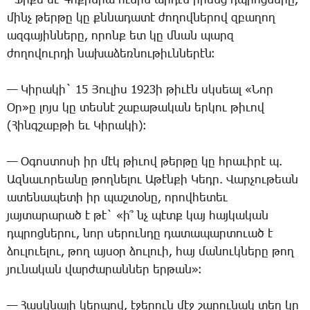
­- Ֆիքս եւ ­Գո­քի­նիա ու­նին ար­դէն ի­րենց դպրոց­նե­րը,
մինչ թեր­թը կը քննա­դա­տէ ժո­ղով­նե­րով զբա­ղող
ազ­գա­յին­նե­րը, ո­րոնք ետ կը մնան պարզ
ժո­ղո­վուր­դի նա­խա­ձեռ­նու­թիւն­նե­րէն։
— ­Կի­րա­կի` 15 ­Յու­լիս 1923ի թի­ւէն սկսեալ «­Նոր
Օր»ը լոյս կը տես­նէ շա­բա­թա­կան եր­կու թի­ւով
(­Հինգ­շաբ­թի եւ ­Կի­րա­կի)։
— Օ­գոս­տո­սի իր մէկ թի­ւով թեր­թը կը հրա­ւի­րէ պ.
Ազ­նա­ւո­րեա­նը թող­նե­լու Ա­թէն­քի ­Կեդր. ­Վար­չու­թեան
ա­տե­նա­պե­տի իր պաշ­տօ­նը, ո­րով­հե­տեւ
յայ­տա­րա­րած է թէ` «ի՞ նչ ­պէտք կայ հայ­կա­կան
դպրոց­նե­րու, նոր սե­րուն­դը դա­տա­պար­տո­ւած է
ձու­լո­ւե­լու, թող այ­սօր ձու­լո­ւի, հայ մա­նուկ­նե­րը թող
յու­նա­կան վար­ժա­րան­ներ եր­թան»։
— ­Հասկ­նա­լի կեր­պով, է­ջե­րուն մէջ շա­րու­նակ տեղ կը