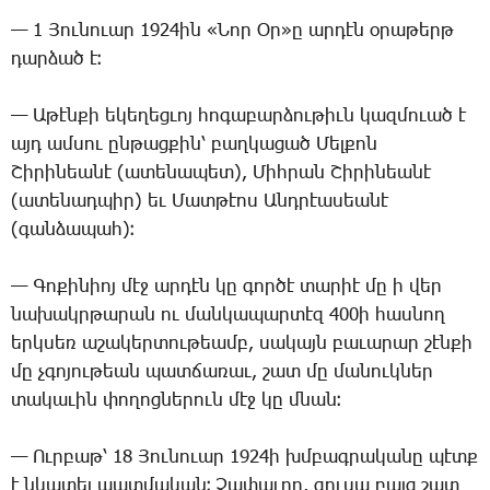
— 1 ­Յու­նո­ւար 1924ին «­Նոր Օր»ը ար­դէն օ­րա­թերթ
դար­ձած է։
— Ա­թէն­քի ե­կե­ղեց­ւոյ հո­գա­բար­ձու­թիւն կազ­մո­ւած է
այդ ամ­սու ըն­թաց­քին՝ բաղ­կա­ցած ­Մել­քոն
­Շի­րի­նեա­նէ (ա­տե­նա­պետ), ­Միհ­րան ­Շի­րի­նեա­նէ
(ա­տե­նադ­պիր) եւ ­Մատ­թէոս Անդ­րէա­սեա­նէ
(գան­ձա­պահ)։
— ­Գո­քի­նիոյ մէջ ար­դէն կը գոր­ծէ տա­րիէ մը ի վեր
նա­խակր­թա­րան ու ման­կա­պար­տէզ 400ի հաս­նող
երկ­սեռ ա­շա­կեր­տու­թեամբ, սա­կայն բա­ւա­րար շէն­քի
մը չգո­յու­թեան պատ­ճա­ռաւ, շատ մը մա­նուկ­ներ
տա­կա­ւին փո­ղոց­նե­րուն մէջ կը մնան։
— Ուր­բաթ՝ 18 ­Յու­նո­ւար 1924ի խմբագ­րա­կա­նը պէտք
է նկա­տել պատ­մա­կան։ ­Չա­փա­ւոր, զուսպ բայց շատ