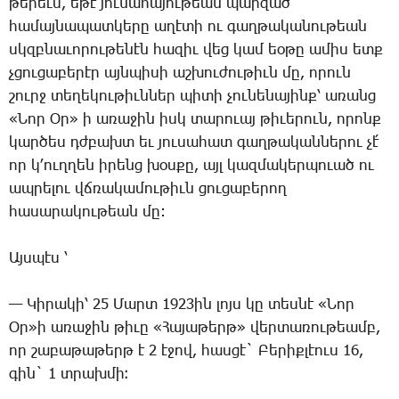
թե­րեւս, ե­թէ յու­նա­հա­յու­թեան պար­զած
հա­մայ­նա­պատ­կե­րը ա­ղէ­տի ու գաղ­թա­կա­նու­թեան
սկզբնա­ւո­րու­թե­նէն հա­զիւ վեց կամ եօ­թը ա­միս ետք
չցու­ցա­բե­րէր այն­պի­սի աշ­խու­ժու­թիւն մը, ո­րուն
շուրջ տե­ղե­կու­թիւն­ներ պի­տի չու­նե­նա­յինք՝ ա­ռանց
«­Նոր Օր» ի ա­ռա­ջին իսկ տա­րո­ւայ թի­ւե­րուն, ո­րոնք
կար­ծես դժբախտ եւ յու­սա­հատ գաղ­թա­կան­նե­րու չէ՛
որ կ­՚ուղ­ղեն ի­րենց խօս­քը, այլ կազ­մա­կեր­պո­ւած ու
ապ­րե­լու վճռա­կա­մու­թիւն ցու­ցա­բե­րող
հա­սա­րա­կու­թեան մը:
Այս­պէս ՝
— ­Կի­րա­կի՝ 25 ­Մարտ 1923ին լոյս կը տես­նէ «­Նոր
Օր»ի ա­ռա­ջին թի­ւը «­Հա­յա­թերթ» վեր­տա­ռու­թեամբ,
որ շա­բա­թա­թերթ է 2 է­ջով, հաս­ցէ` ­Բե­րիք­լէուս 16,
գին` 1 տրախ­մի։