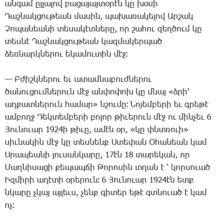
ան­գամ ըլ­լա­լով բա­ցա­յայ­տօ­րէն կը խօ­սի
­Դաշ­նակ­ցու­թեան մա­սին, պա­խա­ռա­կե­լով Ար­շակ
­Չո­պա­նեա­նի տե­սա­կէտ­նե­րը, որ շա­հու զեղ­ծում կը
տես­նէ ­Դաշ­նակ­ցու­թեան կազ­մա­կեր­պած
ձեռ­նարկ­նե­րու ե­կա­մու­տին մէջ։
— Բ­ժիշկ­նե­րու եւ ա­տամ­նա­բուժ­նե­րու
ծա­նու­ցում­նե­րուն մէջ ան­փո­փոխ կը մնայ «ձրի՝
աղ­քատ­նե­րուն հա­մար» նշու­մը։ ­Նո­յեմ­բե­րի եւ գրե­թէ
ամ­բողջ ­Դեկ­տեմ­բե­րի բո­լոր թի­ւե­րուն մէջ ու մին­չեւ 6
­Յու­նո­ւար 1924ի թի­ւը, ա­մէն օր, «կը փնտռո­ւի»
սիւ­նա­կին մէջ կը տես­նենք Ս­տե­փան Օ­հա­նեան կամ
Ս­րա­պեա­նի լու­սան­կա­րը, 17էն 18 տա­րե­կան, որ
­Մաղ­նի­սա­ցի քե­պապ­ճի ­Թո­րո­սին տղան է ՝ կոր­սո­ւած
Իզ­մի­րի ա­ղէ­տի օ­րե­րուն։ 6 ­Յու­նո­ւար 1924էն ետք
նկա­րը չկայ այ­լեւս, չենք գի­տեր ե­թէ գտնո­ւած է կամ
ոչ։