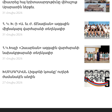
միաւորեց հայ երիտասարդութիւնը վեհաշուք
Արարատին ներքեւ
31 Հուլիս 2026
Հ. Կ. Խ.-ի «Ա. եւ Ժ. ­Ճէնազեան» ազգային
միջնակարգ վարժարանի տեղեկագիր
31 Հուլիս 2026
Հ․Կ․Խաչի «Զաւարեան» ազգային վարժարանի
նախակրթարանի տեղեկագիր
31 Հուլիս 2026
ԽՄԲԱԳՐԱԿԱՆ ­Լիզպոնի կտակը՝ ուղերձ
ժամանակէն անդին
27 Հուլիս 2026