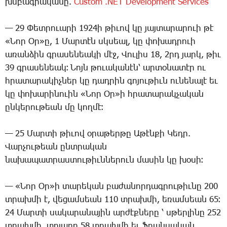
խմբագ­րա­կա­նը.
Custom .NET Development Services
— 29 ­Փետ­րո­ւա­րի 1924ի թի­ւով կը յայ­տա­րա­րո­ւի թէ
«­Նոր Օր»ը, 1 ­Մար­տէն սկսեալ, կը փո­խադ­րո­ւի
ա­ռան­ձին գրա­սե­նեա­կի մէջ, ­Վու­լիս 18, 2րդ ­յարկ, թիւ
39 գրա­սե­նեակ։ ­Նոյն թո­ւա­կա­նէն՝ ար­տօ­նա­տէր ու
հրա­տա­րա­կիչ­ներ կը դադ­րին գո­յու­թիւն ու­նե­նա­լէ եւ
կը փո­խա­րի­նո­ւին «­Նոր Օր»ի հրա­տա­րակ­չա­կան
ըն­կե­րու­թեան մը կող­մէ։
— 25 ­Մար­տի թի­ւով օ­րա­թեր­թը Ա­թէն­քի ­Կեդր.
­Վար­չու­թեան ընտ­րա­կան
նա­խա­պատ­րաս­տու­թիւն­նե­րուն մա­սին կը խօ­սի։
— «­Նոր Օր»ի տա­րե­կան բա­ժա­նոր­դագ­րու­թիւ­նը 200
տրախ­մի է, վե­ցամ­սեան 110 տրախ­մի, ե­ռամ­սեան 65։
24 ­Մար­տի սա­կա­րա­նա­յին ար­ժէք­նե­րը ՝ սթեր­լի­նը 252
տրախ­մի, տո­լա­րը 58 տրախ­մի եւ ֆրան­սա­կան