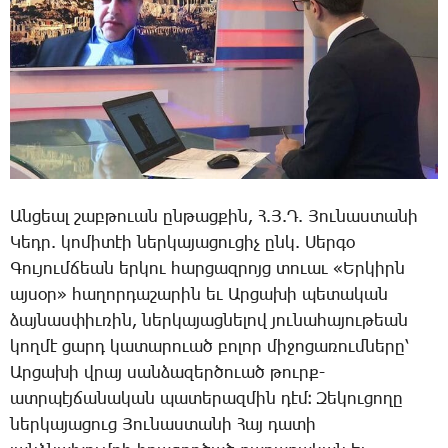
Ան­ցեալ շաբ­թո­ւան ըն­թաց­քին, Հ.Յ.Դ. ­Յու­նաս­տա­նի
­Կեդր. կո­մի­տէի ներ­կա­յա­ցու­ցիչ ընկ. ­Սեր­գօ
­Գու­յում­ճեան եր­կու հար­ցազ­րոյց տո­ւաւ «Եր­կիրն
այ­սօր» հա­ղոր­դա­շա­րին եւ Ար­ցա­խի պե­տա­կան
ձայ­նաս­փիւ­ռին, ներ­կա­յաց­նե­լով յու­նա­հա­յու­թեան
կող­մէ ցարդ կա­տա­րո­ւած բո­լոր մի­ջո­ցա­ռում­նե­րը՝
Ար­ցա­խի վրայ սան­ձա­զեր­ծո­ւած թուրք-
ատր­պէյ­ճա­նա­կան պա­տե­րազ­մին դէմ։ ­Զե­կու­ցո­ղը
ներ­կա­յա­ցուց ­Յու­նաս­տա­նի ­Հայ դա­տի