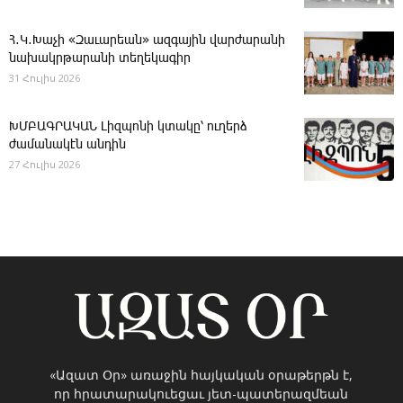
Հ․Կ․Խաչի «Զաւարեան» ազգային վարժարանի
նախակրթարանի տեղեկագիր
31 Հուլիս 2026
ԽՄԲԱԳՐԱԿԱՆ ­Լիզպոնի կտակը՝ ուղերձ
ժամանակէն անդին
27 Հուլիս 2026
«Ազատ Օր» առաջին հայկական օրաթերթն է,
որ հրատարակուեցաւ յետ-պատերազմեան