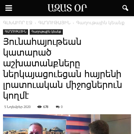
ԳԼԽԱՒՈՐ ԷՋ
ԳԱՂՈՒԹԱՅԻՆ
Գաղութային կեանք
ԳԱՂՈՒԹԱՅԻՆ
Գաղութային կեանք
Յունահայութեան
կատարած
աշխատանքները
ներկայացուեցան հայրենի
լրատուական միջոցներուն
կողմէ
5 Նոյեմբեր 2020
678
0