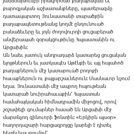
յանձ­նա­խում­բի ի­րա­գոր­ծած քա­ղա­քա­կան եւ
քա­րոզ­չա­կան աշ­խա­տանք­նե­րը, պա­տե­րազ­մը
դա­տա­պար­տող ­Յու­նաս­տա­նի տա­րած­քին
քա­ղա­քա­պե­տու­թեանց կող­մէ ըն­դու­նո­ւած
բա­նա­ձե­ւե­րը եւ յոյն ժո­ղո­վուր­դի ցու­ցա­բե­րած
ան­վե­րա­պահ զօ­րակ­ցու­թիւ­նը ­Հա­յաս­տա­նին ու
Ար­ցա­խին։
Ան նաեւ յա­տուկ անդ­րա­դարձ կա­տա­րեց ցու­ցա­կան
ե­լոյթ­նե­րուն եւ յատ­կա­պէս Ա­թէն­քի եւ այլ հա­յա­հոծ
քա­ղաք­նե­րուն մէջ կա­տա­րո­ւած բո­ղո­քի
հա­ւաք­նե­րուն ու քայ­լար­շաւ­նե­րուն։ ­Մաս­նա­ւոր նշում
ե­ղաւ ­Յու­նաս­տա­նի մէջ ապ­րող հա­յու­թեան
կա­տա­րած նո­ւի­րա­հա­ւա­քին՝ ­Հա­յաս­տան
հա­մա­հայ­կա­կան հիմ­նադ­րա­մին մի­ջո­ցով, ո­րով
շօ­շա­փե­լի գու­մար­ներ հա­սած են Ար­ցա­խի մէջ
մարտն­չող զի­նո­ւո­րի ֆոն­տին։ «Եր­կիրն այ­սօր»
հա­ղոր­դա­շա­րի հար­ցազ­րոյ­ցը կա­րե­լի է դի­տել
հե­տե­ւեալ յղու­մով՝