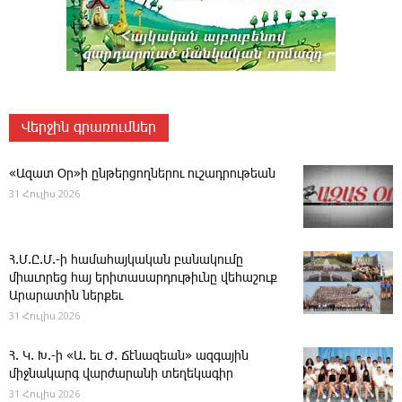
Վերջին գրառումներ
«Ազատ Օր»ի ընթերցողներու ուշադրութեան
31 Հուլիս 2026
Հ.Մ.Ը.Մ.-ի համահայկական բանակումը
միաւորեց հայ երիտասարդութիւնը վեհաշուք
Արարատին ներքեւ
31 Հուլիս 2026
Հ. Կ. Խ.-ի «Ա. եւ Ժ. ­Ճէնազեան» ազգային
միջնակարգ վարժարանի տեղեկագիր
31 Հուլիս 2026