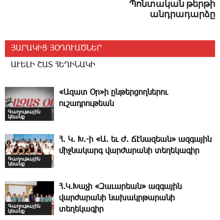
Պոնտական թերթի
անդրադարձը
ՅԱՐԱԿԻՑ ՅՕԴՈՒԱԾՆԵՐ
ԱՒԵԼԻ ՇԱՏ ՀԵՂԻՆԱԿԻ
«Ազատ Օր»ի ընթերցողներու
ուշադրութեան
Գաղութային
կեանք
Հ. Կ. Խ.-ի «Ա. եւ Ժ. ­Ճէնազեան» ազգային
միջնակարգ վարժարանի տեղեկագիր
Գաղութային
կեանք
Հ․Կ․Խաչի «Զաւարեան» ազգային
վարժարանի նախակրթարանի
Գաղութային
տեղեկագիր
կեանք