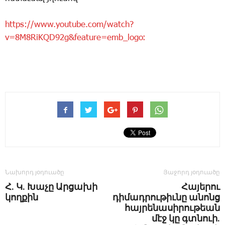
https://www.youtube.com/watch?
v=8M8RiKQD92g&feature=emb_logo։
Նախորդ յօդուածը
Յաջորդ յօդուածը
Հ. Կ. Խաչը Ար­ցա­խի
Հայերու
կող­քին
դիմադրութիւնը անոնց
հայրենասիրութեան
մէջ կը գտնուի.