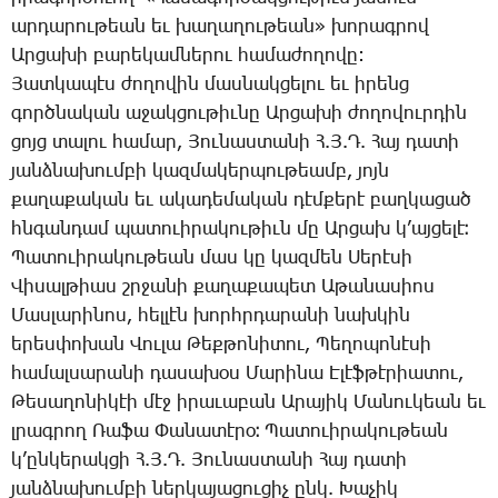
ար­դա­րու­թեան եւ խա­ղա­ղու­թեան» խո­րագ­րով
Ար­ցա­խի բա­րե­կամ­նե­րու հա­մա­ժո­ղո­վը:
­Յատ­կա­պէս ժո­ղո­վին մաս­նակ­ցե­լու եւ ի­րենց
գործ­նա­կան ա­ջակ­ցու­թիւ­նը Ար­ցա­խի ժո­ղո­վուր­դին
ցոյց տա­լու հա­մար, ­Յու­նաս­տա­նի Հ.Յ.Դ. ­Հայ ­դա­տի
յանձ­նա­խում­բի կազ­մա­կեր­պու­թեամբ, յոյն
քա­ղա­քա­կան եւ ա­կա­դե­մա­կան դէմ­քե­րէ բաղ­կա­ցած
հնգան­դամ պատուի­րա­կու­թիւն մը Ար­ցախ կ­’այ­ցե­լէ։
Պա­տո­ւի­րա­կու­թեան մաս կը կազ­մեն ­Սե­րէ­սի
­Վի­սալ­թիաս շրջա­նի քա­ղա­քա­պետ Ա­թա­նա­սիոս
­Մաս­լա­րի­նոս, հել­լէն խորհր­դա­րա­նի նախ­կին
ե­րես­փո­խան ­Վու­լա ­Թեք­թո­նի­տու, ­Պեղոպոնէսի
հա­մալ­սա­րա­նի դա­սա­խօս Մարինա Է­լէֆ­թէ­րիա­տու,
­Թե­սա­ղո­նի­կէի մէջ ի­րա­ւա­բան Ա­րա­յիկ ­Մա­նու­կեան եւ
լրագ­րող ­Ռա­ֆա ­Փա­նա­տէ­րօ։ ­Պա­տո­ւի­րա­կու­թեան
կ’ըն­կե­րակ­ցի Հ.Յ.Դ. ­Յու­նաս­տա­նի ­Հայ ­դա­տի
յանձ­նա­խում­բի ներ­կա­յա­ցու­ցիչ ընկ. ­Խա­չիկ