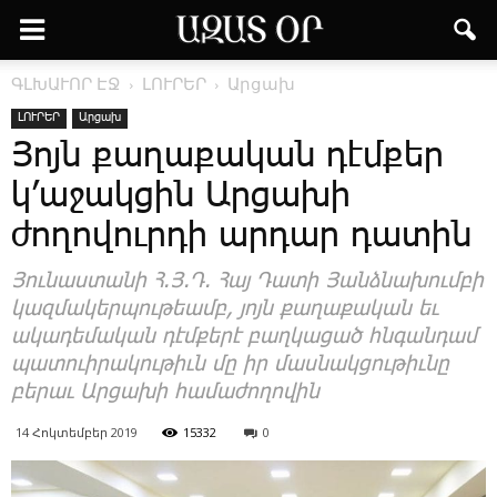
ԳԼԽԱՒՈՐ ԷՋ
ԼՈՒՐԵՐ
Արցախ
ԼՈՒՐԵՐ
Արցախ
Յոյն քաղաքական դէմքեր
կ’աջակցին Արցախի
ժողովուրդի արդար դատին
Յու­նաս­տա­նի Հ.Յ.Դ. ­Հայ ­Դա­տի ­Յանձ­նա­խում­բի
կազ­մա­կեր­պու­թեամբ, յոյն քա­ղա­քա­կան եւ
ա­կա­դե­մա­կան դէմ­քե­րէ բաղ­կա­ցած հնգան­դամ
պա­տո­ւի­րա­կու­թիւն մը իր մաս­նակ­ցու­թիւ­նը
բե­րաւ Ար­ցա­խի հա­մա­ժո­ղո­վին
14 Հոկտեմբեր 2019
15332
0