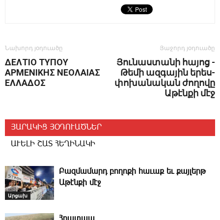
Նախորդ յօդուածը
Յաջորդ յօդուածը
ΔΕΛΤΙΟ ΤΥΠΟΥ
­­Յու­նաս­տա­նի հա­յոց ­
ΑΡΜΕΝΙΚΗΣ ΝΕΟΛΑΙΑΣ
Թե­մի ազ­գա­յին ե­րես­
ΕΛΛΑΔΟΣ
փո­խա­նա­կան ժո­ղո­վը
Ա­թէն­քի մէջ
ՅԱՐԱԿԻՑ ՅՕԴՈՒԱԾՆԵՐ
ԱՒԵԼԻ ՇԱՏ ՀԵՂԻՆԱԿԻ
Բազմամարդ բողոքի հաւաք եւ քայլերթ
Աթէնքի մէջ
Արցախ
Հրատապ