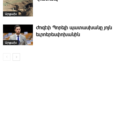
Արցախ
Ժոզէփ Պորելի պատասխանը յոյն
եւրոերեսփոխանին
Արցախ