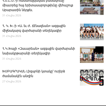
Հ.Մ.Ը.Մ.-ի համահայկական բանակումը
միաւորեց հայ երիտասարդութիւնը վեհաշուք
Արարատին ներքեւ
31 Հուլիս 2026
Հ. Կ. Խ.-ի «Ա. եւ Ժ. ­Ճէնազեան» ազգային
միջնակարգ վարժարանի տեղեկագիր
31 Հուլիս 2026
Հ․Կ․Խաչի «Զաւարեան» ազգային վարժարանի
նախակրթարանի տեղեկագիր
31 Հուլիս 2026
ԽՄԲԱԳՐԱԿԱՆ ­Լիզպոնի կտակը՝ ուղերձ
ժամանակէն անդին
27 Հուլիս 2026