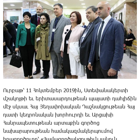
­Ուր­բաթ՝ 11 ­Հոկ­տեմ­բեր 2019ին, Ս­տե­փա­նա­կեր­տի
մշա­կոյ­թի եւ ե­րի­տա­սար­դու­թեան պա­լա­տի դահ­լի­ճին
մէջ սկսաւ ­Հայ ­Յե­ղա­փո­խա­կան ­Դաշ­նակ­ցու­թեան ­Հայ
­դա­տի կեդ­րո­նա­կան խոր­հուր­դի եւ Ար­ցա­խի
­Հան­րա­պե­տու­թեան ար­տա­քին գոր­ծոց
նա­խա­րա­րու­թեան հա­մա­կազ­մա­կեր­պու­մով
ի­րա­գոր­ծո­ւող՝ «­Հա­մա­գոր­ծակ­ցու­թիւն յա­նուն