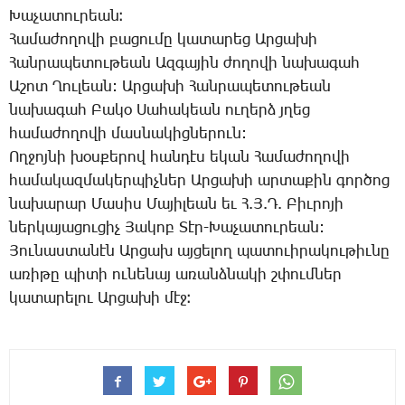
­Խա­չա­տու­րեան։
­Հա­մա­ժո­ղո­վի բա­ցու­մը կա­տա­րեց Ար­ցա­խի
­Հան­րա­պե­տու­թեան Ազ­գա­յին ­ժո­ղո­վի նա­խա­գահ
Ա­շոտ ­Ղու­լեա­ն: Ար­ցա­խի ­Հան­րա­պե­տու­թեան
նա­խա­գահ ­Բա­կօ ­Սա­հա­կեա­ն ու­ղերձ յղեց
հա­մա­ժո­ղո­վի մաս­նա­կից­նե­րուն:
Ող­ջոյ­նի խօս­քե­րով հան­դէս ե­կան ­Հա­մա­ժո­ղո­վի
հա­մա­կազ­մա­կեր­պիչ­ներ Ար­ցա­խի ար­տա­քին գոր­ծոց
նա­խա­րար ­Մա­սիս ­Մա­յի­լեա­ն եւ Հ.Յ.Դ. ­Բիւ­րո­յի
ներ­կա­յա­ցու­ցիչ ­Յա­կոբ ­Տէր-­Խա­չա­տու­րեա­ն:
­Յու­նաս­տա­նէն Ար­ցախ այ­ցե­լող պա­տո­ւի­րա­կու­թիւ­նը
ա­ռի­թը պի­տի ու­նե­նայ ա­ռանձ­նա­կի շփում­ներ
կա­տա­րե­լու Ար­ցա­խի մէջ։